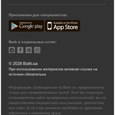
Приложения для специалистов:
Barb в социальных сетях:
© 2026 Barb.ua
При использовании материалов активная ссылка на
источник обязательна
Информация, размещенная на Barb.ua, предназначена
только для ознакомительных целей. Хотя мы помогаем
пользователям найти проверенных исполнителей, мы не
предоставляем медицинские консультации, диагностику
или совет. Если у вас возникла проблема со здоровьем,
обратитесь к семейному врачу.