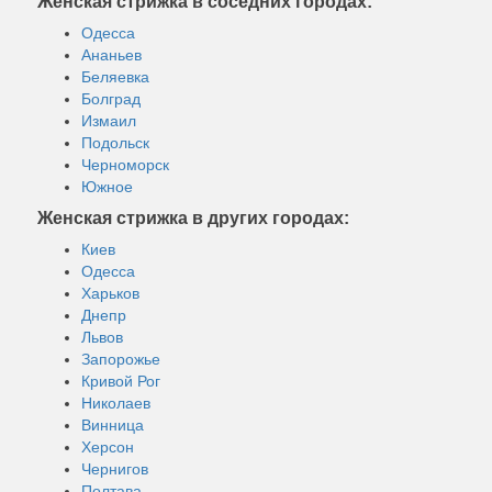
Женская стрижка в соседних городах:
Одесса
Ананьев
Беляевка
Болград
Измаил
Подольск
Черноморск
Южное
Женская стрижка в других городах:
Киев
Одесса
Харьков
Днепр
Львов
Запорожье
Кривой Рог
Николаев
Винница
Херсон
Чернигов
Полтава