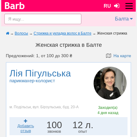
RU
Балта
→
Волосы
→
Стрижка и укладка волос в Балте
→
Женская стрижка
Женская стрижка в Балте
Предложений: 1, от 100 до 300 ₴
На карте
Лія Пігульська
парикмахер-колорист
м. Подільськ, вул. Бірзульська, буд. 20-А
Заходил(а)
4 дня назад
100
12 л.
Добавить
отзыв
звонков
опыт