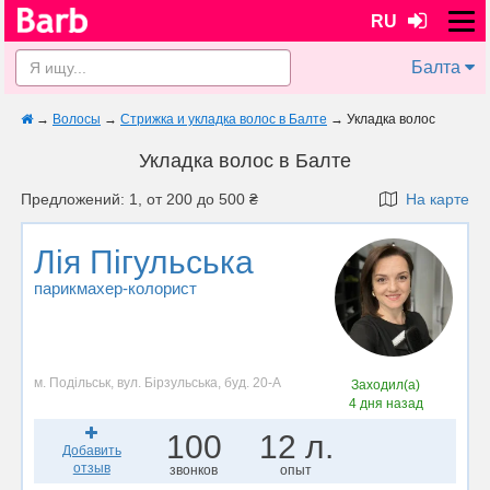
RU
Балта
→
Волосы
→
Стрижка и укладка волос в Балте
→
Укладка волос
Укладка волос в Балте
Предложений: 1, от 200 до 500 ₴
На карте
Лія Пігульська
парикмахер-колорист
м. Подільськ, вул. Бірзульська, буд. 20-А
Заходил(а)
4 дня назад
100
12 л.
Добавить
отзыв
звонков
опыт