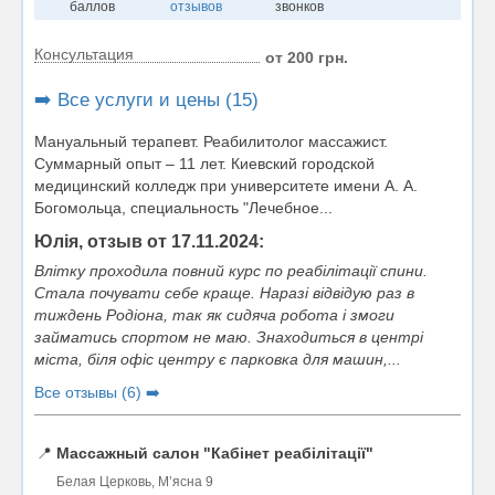
баллов
отзывов
звонков
Консультация
от 200 грн.
➡️ Все услуги и цены (15)
Мануальный терапевт. Реабилитолог массажист.
Суммарный опыт – 11 лет. Киевский городской
медицинский колледж при университете имени А. А.
Богомольца, специальность "Лечебное...
Юлія, отзыв от 17.11.2024:
Влітку проходила повний курс по реабілітації спини.
Стала почувати себе краще. Наразі відвідую раз в
тиждень Родіона, так як сидяча робота і змоги
займатись спортом не маю. Знаходиться в центрі
міста, біля офіс центру є парковка для машин,...
Все отзывы (6) ➡️
📍
Массажный салон "Кабінет реабілітації"
Белая Церковь, Мʼясна 9