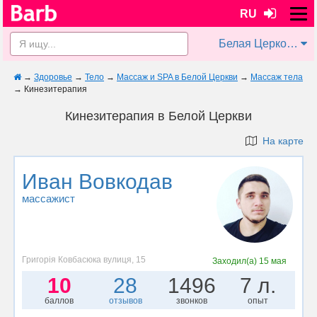
RU
Белая Церковь
→
Здоровье
→
Тело
→
Массаж и SPA в Белой Церкви
→
Массаж тела
→
Кинезитерапия
Кинезитерапия в Белой Церкви
На карте
Иван Вовкодав
массажист
Григорія Ковбасюка вулиця, 15
Заходил(а)
15 мая
10
28
1496
7 л.
баллов
отзывов
звонков
опыт