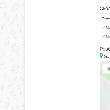
Скол
Услу
✅ Ма
✅ Ма
Реа
Укр