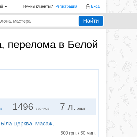
ий
Нужны клиенты?
Регистрация
Вход
Найти
, перелома в Белой
1496
7 л.
ов
звонков
опыт
 Біла Церква. Масаж,
500 грн. / 60 мин.