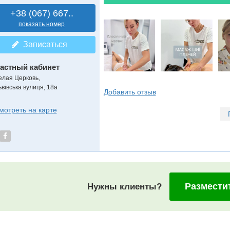
+38 (067) 667..
показать номер
Записаться
астный кабинет
елая Церковь,
ьвівська вулиця, 18а
Добавить отзыв
мотреть на карте
Размести
Нужны клиенты?