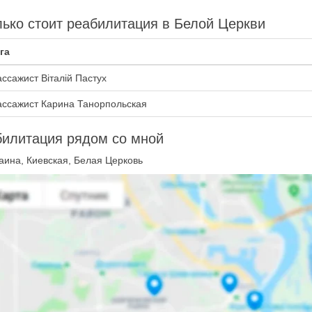
ько стоит реабилитация в Белой Церкви
га
ссажист Віталій Пастух
ссажист Карина Танорпольская
билитация рядом со мной
аина, Киевская, Белая Церковь