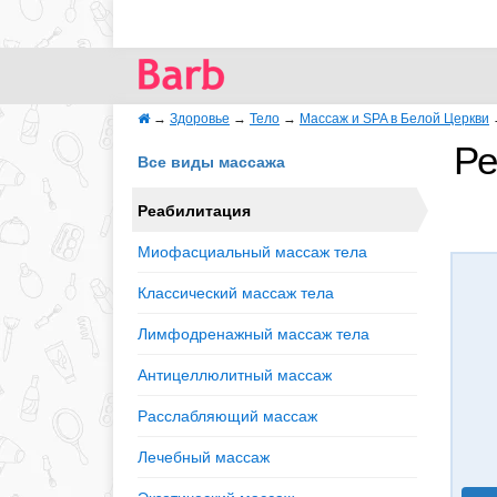
→
Здоровье
→
Тело
→
Массаж и SPA в Белой Церкви
Ре
Все виды массажа
Реабилитация
Миофасциальный массаж тела
Классический массаж тела
Лимфодренажный массаж тела
Антицеллюлитный массаж
Расслабляющий массаж
Лечебный массаж