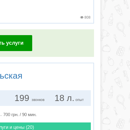
808
ть услуги
ьская
199
18 л.
звонков
опыт
700 грн. / 90 мин.
луги и цены (20)