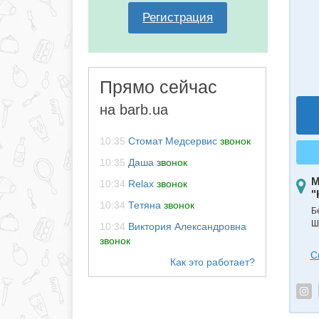
Регистрация
Прямо сейчас
на barb.ua
10:35
Стомат Медсервис
звонок
10:35
Даша
звонок
М
10:34
Relax
звонок
"
10:34
Тетяна
звонок
Б
Ш
10:34
Виктория Александровна
звонок
С