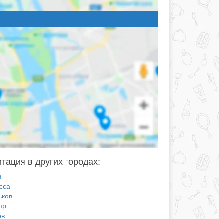
тация в других городах:
в
сса
ьков
пр
ов