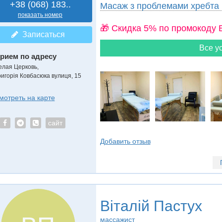
+38 (068) 183..
Масаж з проблемами хребта
показать номер
🎁 Cкидка 5% по промокоду 
Записаться
Все ус
рием по адресу
елая Церковь,
ригорія Ковбасюка вулиця, 15
мотреть на карте
сайт
Добавить отзыв
Віталій Пастух
массажист