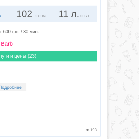
102
11 л.
а
звонка
опыт
т 600 грн. / 30 мин.
 Barb
луги и цены (23)
Подробнее
193