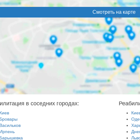
Смотреть на карте
илитация в соседних городах:
Реабили
Киев
Кие
Бровары
Оде
Васильков
Хар
Ирпень
Дне
Барышевка
Льв