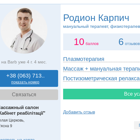
Родион Карпич
мануальный терапевт, физиотерапев
10
6
баллов
отзывов
Плазмотерапия
на Barb уже 4 г. 4 мес.
Массаж + мануальная терап
+38 (063) 713..
Постизометрическая релакса
показать номер
Все ус
Связаться
ассажный салон
Добавить отзыв
Кабінет реабілітації"
елая Церковь,
ʼясна 9
мотреть на карте