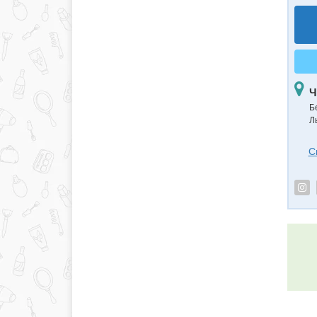
Ч
Б
Л
С