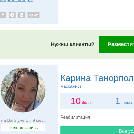
сайт
Размести
Нужны клиенты?
Карина Танорпол
массажист
10
1
баллов
отзыв
Реабилитация
на Barb уже 1 г. 9 мес.
Полная запись
Все ус