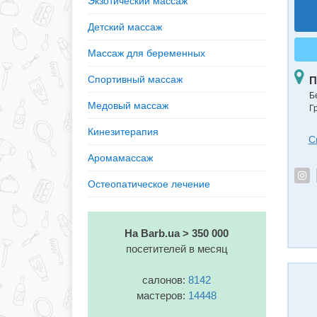
Экзотический массаж
Детский массаж
Массаж для беременных
Спортивный массаж
П
Б
Медовый массаж
Г
Кинезитерапия
С
Аромамассаж
Остеопатическое лечение
На Barb.ua > 350 000
посетителей в месяц
салонов:
8142
мастеров:
14448