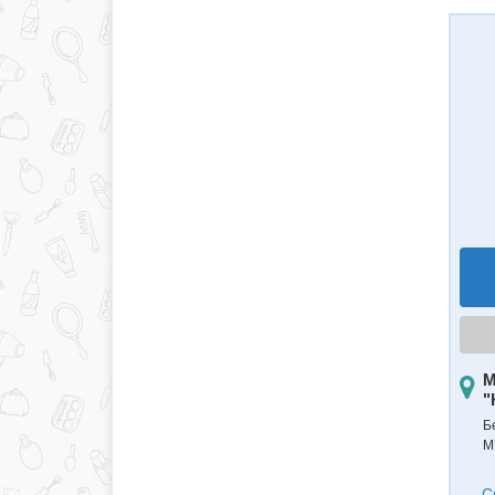
М
"
Б
М
С