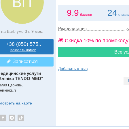
ВП
9.9
24
баллов
отзыв
Реабилитация
о
на Barb уже 3 г. 9 мес.
🎁 Cкидка 10% по промокоду
+38 (050) 575..
показать номер
Все ус
Записаться
Добавить отзыв
едицинские услуги
Клініка TENDO MED"
елая Церковь,
евченка, 9
мотреть на карте