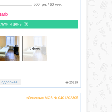
500 грн. / 60 мин.
Barb
луги и цены (8)
3 фото
Подробнее
25329
⚕️Лицензия МОЗ № 0401202305