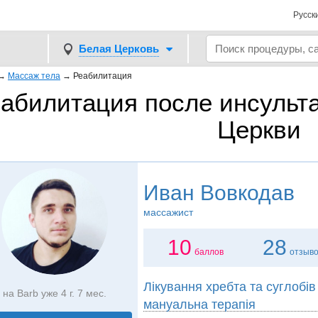
Русск
Белая Церковь
→
Массаж тела
→
Реабилитация
абилитация после инсульта
Церкви
Иван Вовкодав
массажист
10
28
баллов
отзыв
Лікування хребта та суглобів
на Barb уже 4 г. 7 мес.
мануальна терапія