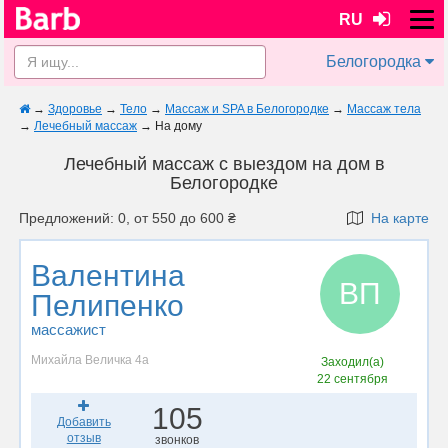
RU
Белогородка
→
Здоровье
→
Тело
→
Массаж и SPA в Белогородке
→
Массаж тела
→
Лечебный массаж
→
На дому
Лечебный массаж с выездом на дом в
Белогородке
Предложений: 0, от 550 до 600 ₴
На карте
Валентина
ВП
Пелипенко
массажист
Михайла Величка 4а
Заходил(а)
22 сентября
105
Добавить
отзыв
звонков