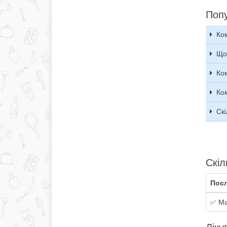
Попу
Ко
Що
Ко
Ко
Скі
Скіл
Посл
✅ Ма