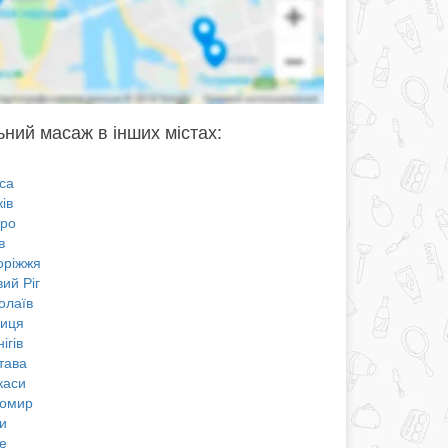
ьний масаж в інших містах:
са
ів
про
в
оріжжя
ий Ріг
олаїв
ниця
ігів
тава
каси
омир
и
е