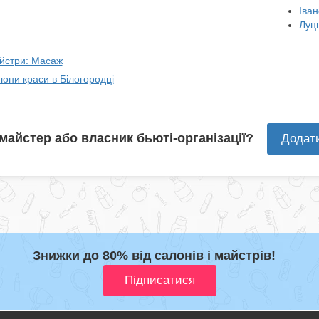
Іван
Луц
айстри: Масаж
лони краси в Білогородці
 майстер або власник бьюті-організації?
Додат
Знижки до 80% від салонів і майстрів!