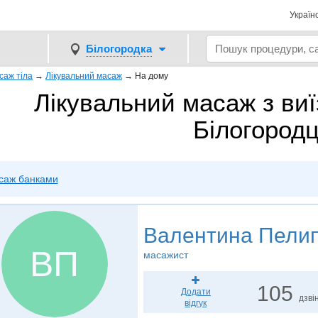
Україн
Білогородка
саж тіла
→
Лікувальний масаж
→
На дому
Лікувальний масаж з ви
Білогородц
саж банками
Валентина Пели
ВП
масажист
105
Додати
дзвін
відгук