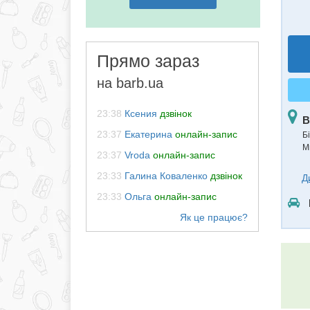
Прямо зараз
на barb.ua
23:38
Ксения
дзвінок
В
23:37
Екатерина
онлайн-запис
Б
М
23:37
Vroda
онлайн-запис
23:33
Галина Коваленко
дзвінок
Д
23:33
Ольга
онлайн-запис