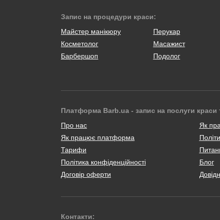
Запис на процедури краси:
Майстер манікюру
Перукар
Косметолог
Масажист
Барбершоп
Подолог
Платформа Barb.ua - запис на послуги краси 
Про нас
Як пр
Як працює платформа
Політи
Тарифи
Питанн
Політика конфіденційності
Блог
Договір оферти
Довід
Контакти: