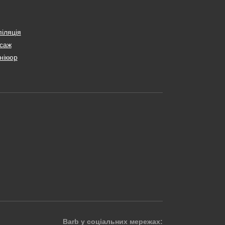
іляція
саж
нікюр
Barb у соціальних мережах: