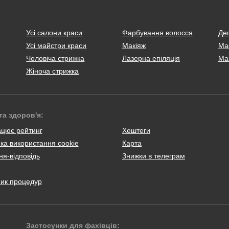
Усі салони краси
Фарбування волосся
Деп
Усі майстри краси
Макіяж
Ма
Чоловіча стрижка
Лазерна епіляція
Ма
Жіноча стрижка
та здоров'я:
ацює рейтинг
Хештеги
ка використання cookie
Карта
я-відповідь
Знижки в телеграм
ник процедур
Застосунки для фахівців: