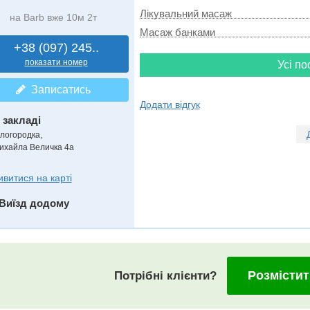
Лікувальний масаж
на Barb вже 10м 2т
Масаж банками
+38 (097) 245..
показати номер
Усі по
Записатись
Додати відгук
 закладі
ілогородка,
ихайла Величка 4а
ивитися на карті
Виїзд додому
Розмістит
Потрібні клієнти?