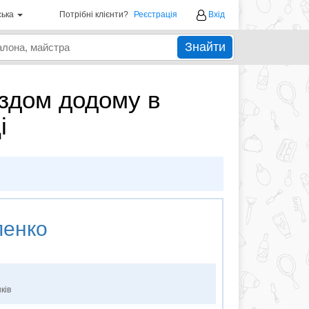
ська
Потрібні клієнти?
Реєстрація
Вхід
Знайти
їздом додому в
і
пенко
ків