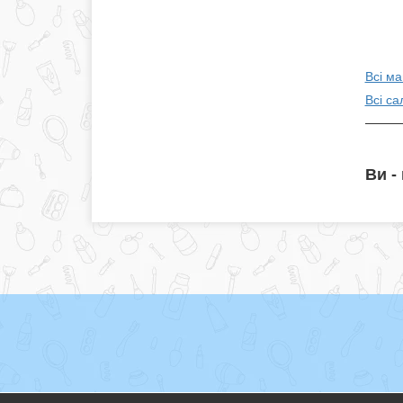
Всі м
Всі са
Ви -