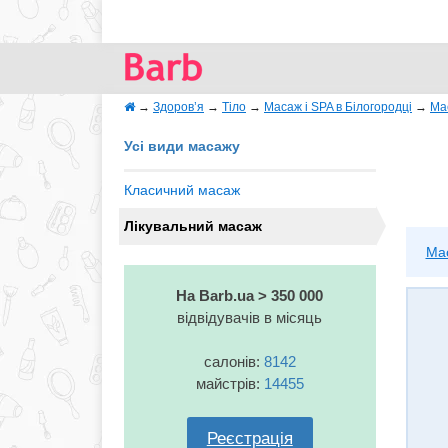
→
Здоров’я
→
Тіло
→
Масаж і SPA в Білогородці
→
Ма
Усі види масажу
Класичний масаж
Лікувальний масаж
Ма
На Barb.ua > 350 000
відвідувачів в місяць
салонів:
8142
майстрів:
14455
Реєстрація