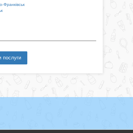
о-Франківськ
ьк
и послуги