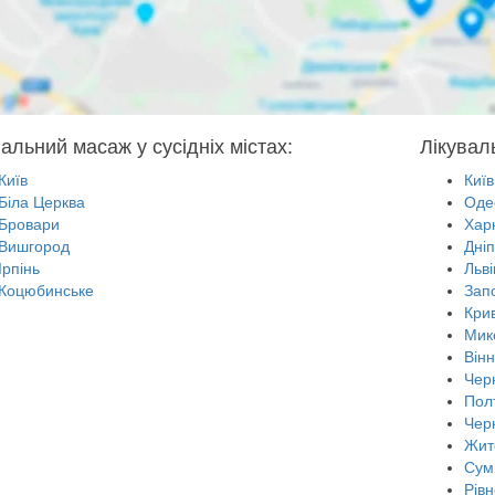
вальний масаж у сусідніх містах:
Лікувал
Київ
Київ
Біла Церква
Оде
Бровари
Харк
Вишгород
Дні
Ірпінь
Льві
Коцюбинське
Зап
Крив
Мик
Він
Черн
Пол
Чер
Жит
Сум
Рівн