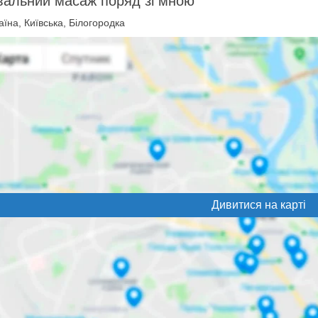
вальний масаж поряд зі мною
їна, Київська, Білогородка
Дивитися на карті