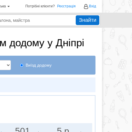
ська
Потрібні клієнти?
Реєстрація
Вхід
Знайти
м додому у Дніпрі
Виїзд додому
501
5 р.