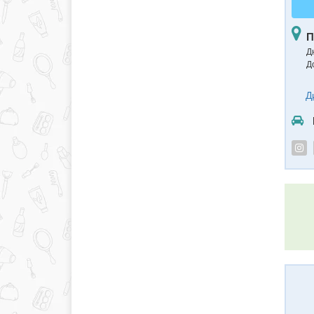
П
Дн
Д
Д