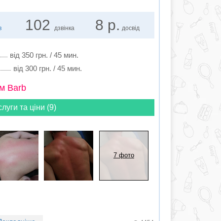
102
8 р.
в
дзвінка
досвід
від 350 грн. / 45 мин.
від 300 грн. / 45 мин.
м Barb
слуги та ціни (9)
7 фото