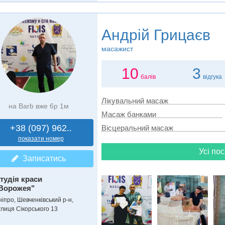
Андрій Грицаєв
масажист
10
3
балів
відгука
Лікувальний масаж
на Barb вже 6р 1м
Масаж банками
+38 (097) 962..
Вісцеральний масаж
показати номер
Усі пос
Записатись
тудія краси
Ворожея"
ніпро, Шевченківський р-н,
улиця Сікорського 13