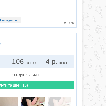
Докладніше
1675
р
106
4 р.
а
дзвінків
досвід
600 грн. / 60 мин.
луги та ціни (15)