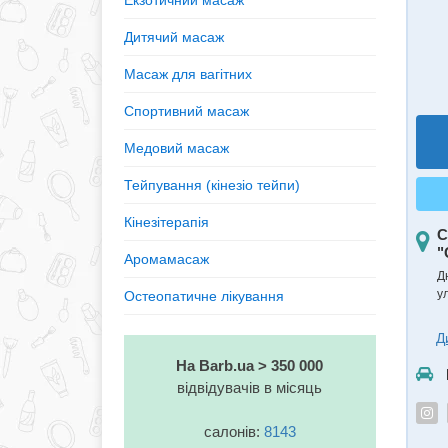
Екзотичний масаж
Дитячий масаж
Масаж для вагітних
Спортивний масаж
Медовий масаж
Тейпування (кінезiо тейпи)
Кінезітерапія
С
"
Аромамасаж
Д
у
Остеопатичне лікування
Д
На Barb.ua > 350 000
відвідувачів в місяць
салонів:
8143