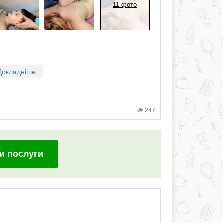
11 фото
Докладніше
247
и послуги