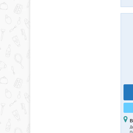
В
Д
П