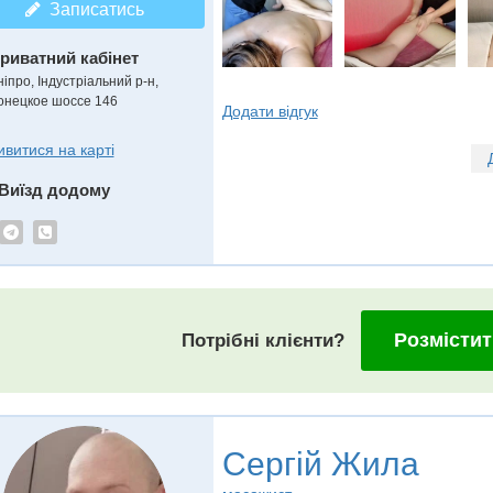
Записатись
риватний кабінет
іпро, Індустріальний р-н,
онецкое шоссе 146
Додати відгук
ивитися на карті
Виїзд додому
Розмістит
Потрібні клієнти?
Сергій Жила