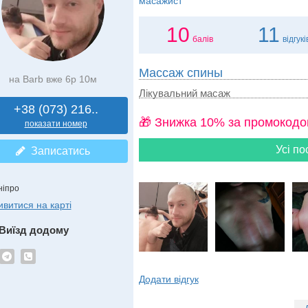
масажист
10
11
балів
відгукі
Массаж спины
на Barb вже 6р 10м
Лікувальний масаж
+38 (073) 216..
🎁 Знижка 10% за промокодо
показати номер
Усі по
Записатись
ніпро
ивитися на карті
Виїзд додому
Додати відгук