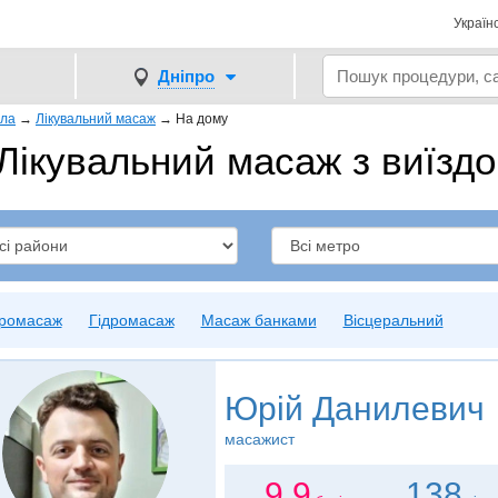
Україн
Дніпро
іла
→
Лікувальний масаж
→
На дому
Лікувальний масаж з виїздо
бромасаж
Гідромасаж
Масаж банками
Вісцеральний
Юрій Данилевич
масажист
9.9
138