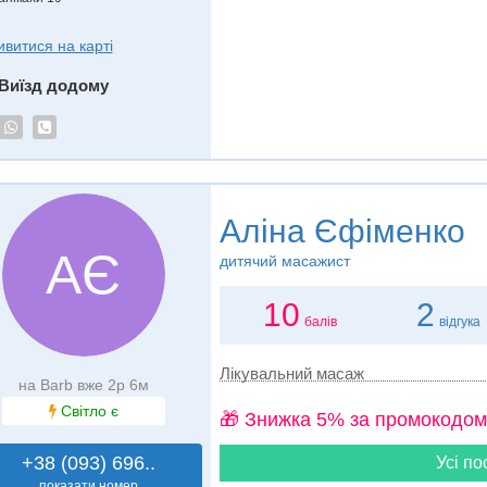
ивитися на карті
Виїзд додому
Аліна Єфіменко
АЄ
дитячий масажист
10
2
балів
відгука
Лікувальний масаж
на Barb вже 2р 6м
Світло є
🎁 Знижка 5% за промокодом
+38 (093) 696..
Усі по
показати номер