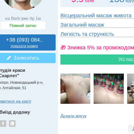
балів
відгу
Вісцеральний масаж живота
на Barb вже 4р 1м
Загальний масаж
Повний запис
Легкість та стрункість
+38 (093) 084..
показати номер
🎁 Знижка 5% за промокодом
Записатись
Усі пос
тудія краси
Скарлет"
ніпро, Новокодацький р-н,
л. Алтайская, 51
ивитися на карті
Виїзд додому
Додати відгук