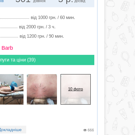
ків
дзвінок
досвід
від 1000 грн. / 60 мин.
від 2000 грн. / 3 ч.
від 1200 грн. / 90 мин.
 Barb
луги та ціни (39)
10 фото
Докладніше
666