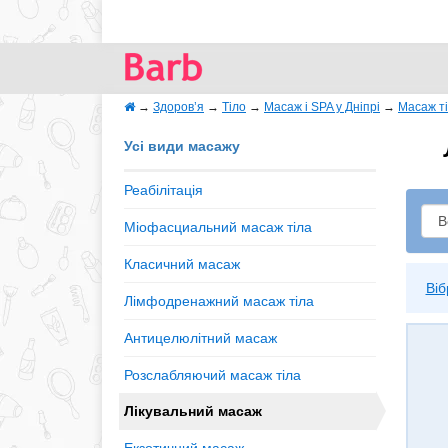
→
Здоров’я
→
Тіло
→
Масаж і SPA у Дніпрі
→
Масаж т
Усі види масажу
Реабілітація
Міофасциальний масаж тіла
Класичний масаж
Ві
Лімфодренажний масаж тіла
Антицелюлітний масаж
Розслабляючий масаж тіла
Лікувальний масаж