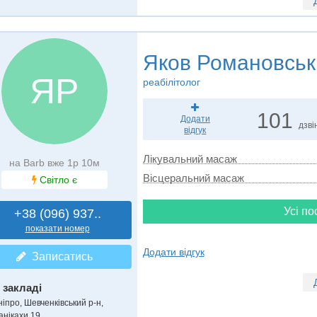
Яков Романовськ
ЯР
реабілітолог
101
Додати
дзві
відгук
Лікувальний масаж
на Barb вже 1р 10м
Вісцеральний масаж
Світло є
Усі по
+38 (096) 937..
показати номер
Додати відгук
Записатись
 закладі
ніпро, Шевченківський р-н,
анікахи 19