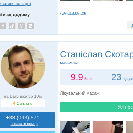
ивитися на карті
Додати відгук
Виїзд додому
Станіслав Скота
масажист
9.9
23
балів
відгук
Лікувальний масаж
на Barb вже 3р 10м
Світло є
Усі пос
+38 (093) 571..
показати номер