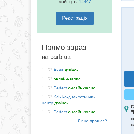
майстрів:
14447
Реєстрація
Прямо зараз
на barb.ua
11:52
Анна
дзвінок
11:52
онлайн-запис
11:52
Perfect
онлайн-запис
11:52
Клініко-діагностичний
центр
дзвінок
С
11:51
Perfect
онлайн-запис
"
Д
в