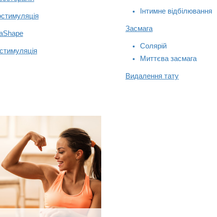
Інтимне відбілювання
остимуляція
Засмага
laShape
Солярій
остимуляція
Миттєва засмага
Видалення тату