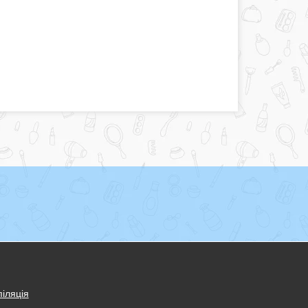
іляція