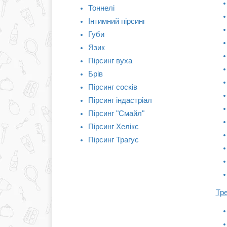
Тоннелi
Iнтимний пірсинг
Губи
Язик
Пiрсинг вуха
Брiв
Пірсинг сосків
Пірсинг індастріал
Пірсинг "Смайл"
Пірсинг Хелікс
Пірсинг Трагус
Тре