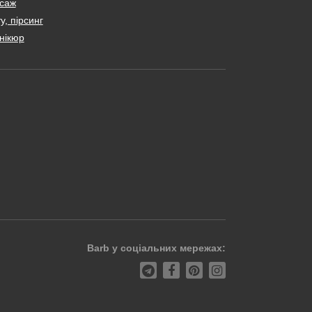
саж
у, пірсинг
нікюр
Barb у соціальних мережах: