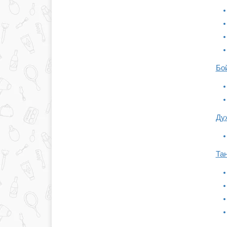
Бо
Дух
Тан