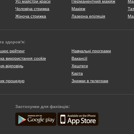
Усі майстри краси
Перманентний макіяж
Ма
Чоловіча стрижка
Макіяж
Тат
Жіноча стрижка
Лазерна епіляція
Ма
та здоров'я:
ацює рейтинг
Навчальні програми
ка використання cookie
Вакансії
я-відповідь
Хештеги
Карта
ник процедур
Знижки в телеграм
Застосунки для фахівців: