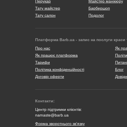
Перукар
Майстер манікюру
Тату майстер
Барбершоп
Тату салон
Подолог
Платформа Barb.ua - запис на послуги краси 
Про нас
Як пр
Як працює платформа
Політи
Тарифи
Питанн
Політика конфіденційності
Блог
Договір оферти
Довід
Контакти:
Центр підтримки клієнтів:
namaste@barb.ua
Форма зворотнього зв'язку