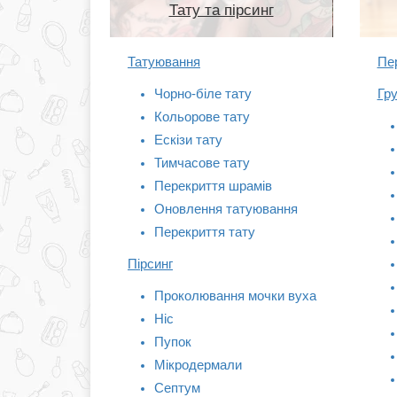
Тату та пірсинг
Татуювання
Пе
Чорно-біле тату
Гр
Кольорове тату
Ескізи тату
Тимчасове тату
Перекриття шрамів
Оновлення татуювання
Перекриття тату
Пірсинг
Проколювання мочки вуха
Ніс
Пупок
Мікродермали
Септум