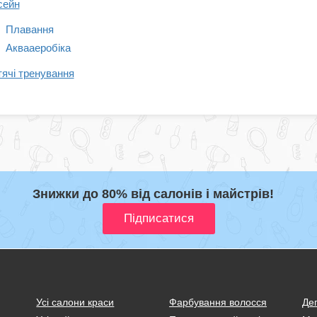
сейн
Плавання
Аквааеробіка
ячі тренування
Знижки до 80% від салонів і майстрів!
Усі салони краси
Фарбування волосся
Деп