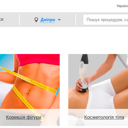
Україн
си
Дніпро
Корекція фігури
Косметологія тіла