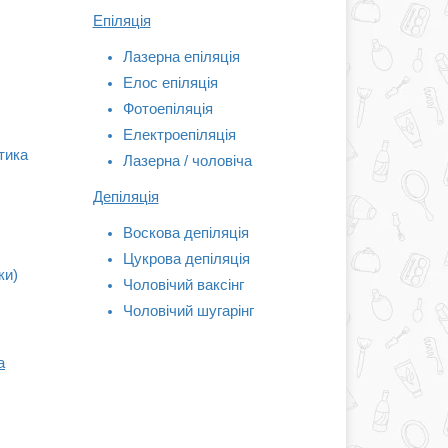
Епіляція
Лазерна епіляція
Елос епіляція
Фотоепіляція
Електроепіляція
тика
Лазерна / чоловіча
Депіляція
Воскова депіляція
Цукрова депіляція
ки)
Чоловічий ваксінг
Чоловічий шугарінг
а