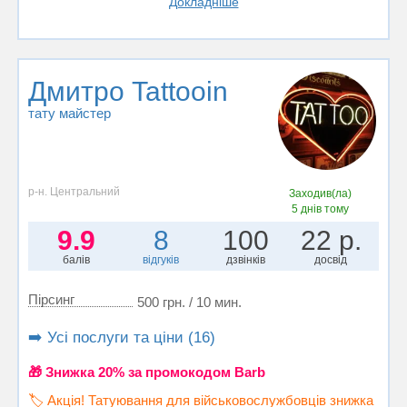
Докладніше
Дмитро Tattooin
тату майстер
р-н. Центральний
Заходив(ла)
5 днів тому
9.9
8
100
22 р.
балів
відгуків
дзвінків
досвід
Пірсинг
500 грн. / 10 мин.
➡️ Усі послуги та ціни (16)
🎁 Знижка 20% за промокодом Barb
🏷️ Акція! Татуювання для військовослужбовців знижка