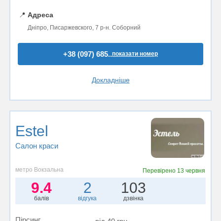
📍
Адреса
Дніпро, Писаржевского, 7 р-н. Соборний
+38 (097) 685..
показати номер
Докладніше
Estel
Салон краси
метро Вокзальна
Перевірено
13 червня
9.4
2
103
балів
відгука
дзвінка
Пірсинг