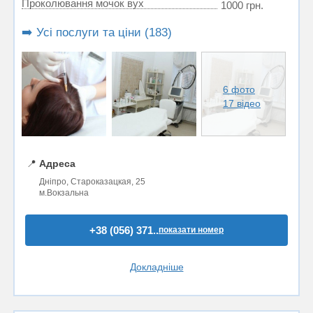
Проколювання мочок вух
1000 грн.
➡️ Усі послуги та ціни (183)
6 фото
17 відео
📍
Адреса
Дніпро, Староказацкая, 25
м.Вокзальна
+38 (056) 371..
показати номер
Докладніше