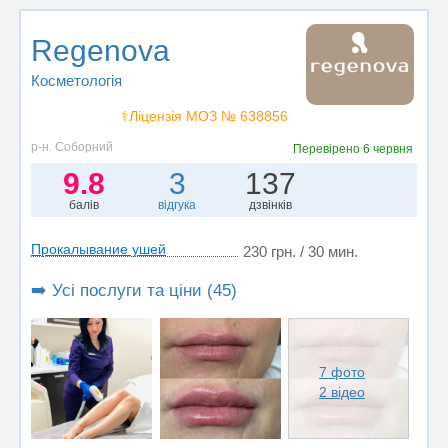
Regenova
Косметологія
⚕️Ліцензія МОЗ № 638856
р-н. Соборний
Перевірено
6 червня
9.8
3
137
балів
відгука
дзвінків
Прокалывание ушей
230 грн. / 30 мин.
➡️ Усі послуги та ціни (45)
7 фото
2 відео