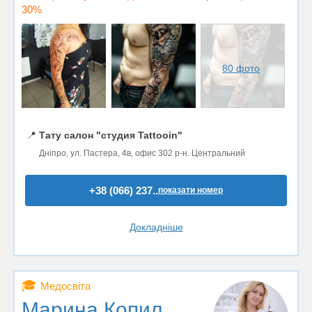
30%
80 фото
📍
Тату салон "студия Tattooin"
Дніпро, ул. Пастера, 4в, офис 302 р-н. Центральний
+38 (066) 237..
показати номер
Докладніше
🎓
Медосвіта
Марина Копил