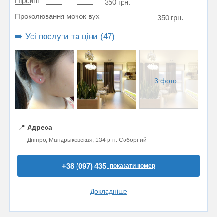
Пірсинг
350 грн.
Проколювання мочок вух
350 грн.
➡️ Усі послуги та ціни (47)
3 фото
📍
Адреса
Дніпро, Мандрыковская, 134 р-н. Соборний
+38 (097) 435..
показати номер
Докладніше