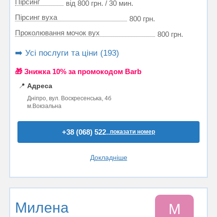
Пірсинг
від 800 грн. / 30 мин.
Пiрсинг вуха
800 грн.
Проколювання мочок вух
800 грн.
➡️ Усі послуги та ціни (193)
🎁 Знижка 10% за промокодом Barb
📍
Адреса
Дніпро, вул. Воскресенська, 4б
м.Вокзальна
+38 (068) 522..
показати номер
Докладніше
Милена
М