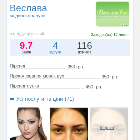
Веслава
медичні послуги
р-н. Індустріальний
Заходив(ла)
17 липня
9.7
4
116
балів
відгука
дзвінків
Пірсинг
350 грн.
Проколювання мочок вух
350 грн.
Пірсинг пупка
450 грн.
➡️ Усі послуги та ціни (71)
5 фото