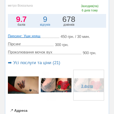
метро Вокзальна
Заходив(ла)
6 днів тому
9.7
9
678
балів
відгуків
дзвінків
Пирсинг: Уши хрящ
450 грн. / 30 мин.
Пірсинг
300 грн.
Проколювання мочок вух
900 грн.
➡️ Усі послуги та ціни (21)
3 фото
📍
Адреса