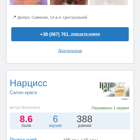
📍
Дніпро, Савченко, 1А р-н. Центральний
+38 (067) 761..
показати номер
Докладніше
Нарцисс
Салон краси
метро Вокзальна
Перевірено
1 червня
8.6
6
388
балів
відгуків
дзвінків
Прокол ушей