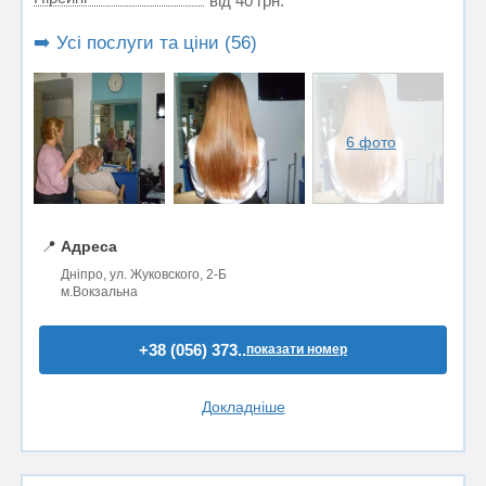
від 40 грн.
➡️ Усі послуги та ціни (56)
6 фото
📍
Адреса
Дніпро, ул. Жуковского, 2-Б
м.Вокзальна
+38 (056) 373..
показати номер
Докладніше