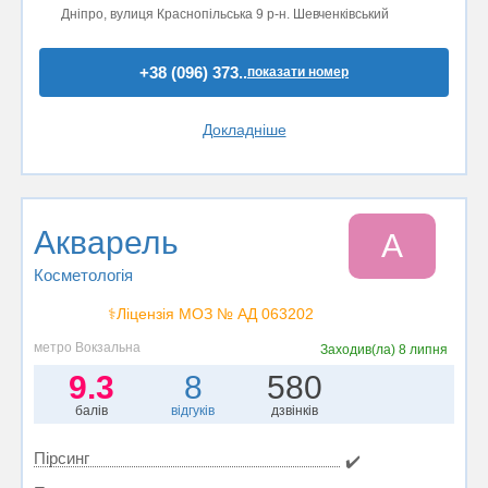
Дніпро, вулиця Краснопільська 9 р-н. Шевченківський
+38 (096) 373..
показати номер
Докладніше
Акварель
А
Косметологія
⚕️Ліцензія МОЗ № АД 063202
метро Вокзальна
Заходив(ла)
8 липня
9.3
8
580
балів
відгуків
дзвінків
Пірсинг
✔️