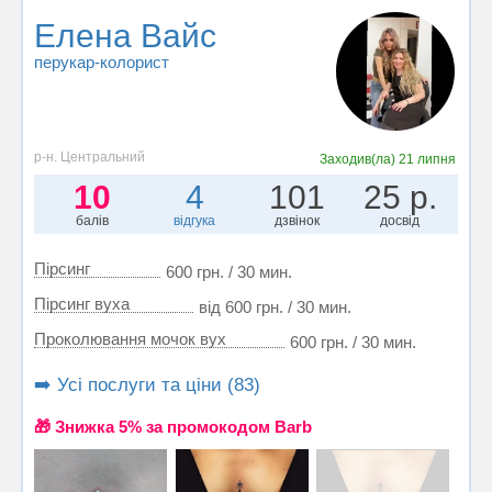
Елена Вайс
перукар-колорист
р-н. Центральний
Заходив(ла)
21 липня
10
4
101
25 р.
балів
відгука
дзвінок
досвід
Пірсинг
600 грн. / 30 мин.
Пiрсинг вуха
від 600 грн. / 30 мин.
Проколювання мочок вух
600 грн. / 30 мин.
➡️ Усі послуги та ціни (83)
🎁 Знижка 5% за промокодом Barb