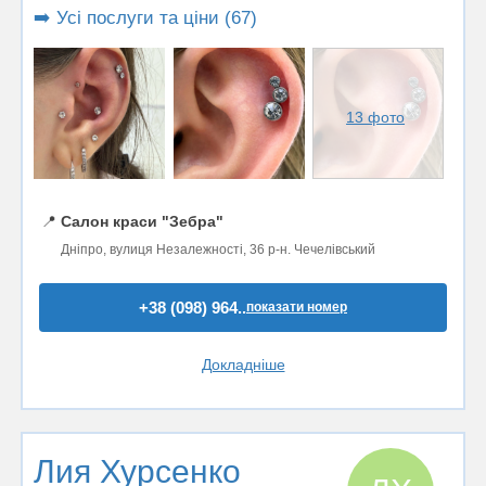
➡️ Усі послуги та ціни (67)
13 фото
📍
Салон краси "Зебра"
Дніпро, вулиця Незалежності, 36 р-н. Чечелівський
+38 (098) 964..
показати номер
Докладніше
Лия Хурсенко