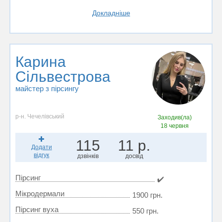
Докладніше
Карина
Сільвестрова
майстер з пірсингу
р-н. Чечелівський
Заходив(ла)
18 червня
115
11 р.
Додати
відгук
дзвінків
досвід
Пірсинг
✔️
Мікродермали
1900 грн.
Пiрсинг вуха
550 грн.