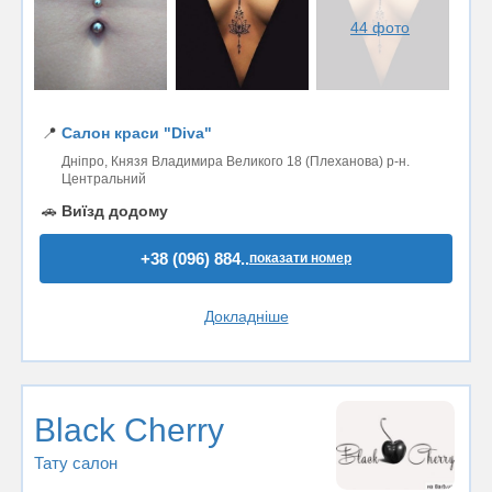
44 фото
📍
Салон краси "Diva"
Дніпро, Князя Владимира Великого 18 (Плеханова) р-н.
Центральний
🚗
Виїзд додому
+38 (096) 884..
показати номер
Докладніше
Black Cherry
Тату салон