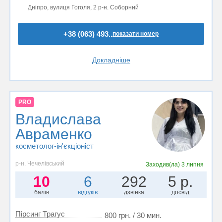
Дніпро, вулиця Гоголя, 2 р-н. Соборний
+38 (063) 493..
показати номер
Докладніше
PRO
Владислава
Авраменко
косметолог-ін'єкціоніст
р-н. Чечелівський
Заходив(ла)
3 липня
10
6
292
5 р.
балів
відгуків
дзвінка
досвід
Пірсинг Трагус
800 грн. / 30 мин.