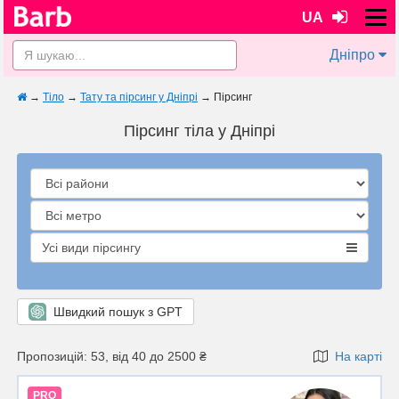
UA
Дніпро
→
Тіло
→
Тату та пірсинг у Дніпрі
→
Пірсинг
Пірсинг тіла у Дніпрі
Усі види пірсингу
Швидкий пошук з GPT
Пропозицій: 53, від 40 до 2500 ₴
На карті
PRO