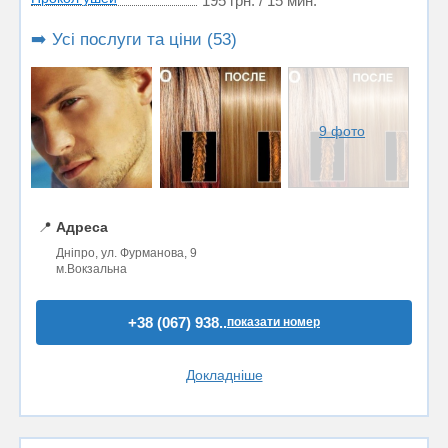
195 грн. / 15 мин.
➡️ Усі послуги та ціни (53)
9 фото
📍
Адреса
Дніпро, ул. Фурманова, 9
м.Вокзальна
+38 (067) 938..
показати номер
Докладніше