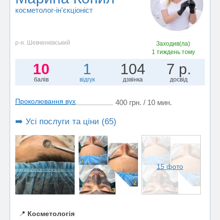
косметолог-ін'єкціоніст
р-н. Шевченківський
Заходив(ла)
1 тиждень тому
10
1
104
7 р.
балів
відгук
дзвінка
досвід
Проколювання вух
400 грн. / 10 мин.
➡️ Усі послуги та ціни (65)
15 фото
📍
Косметологія