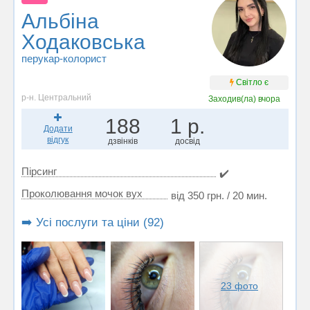
Альбіна
Ходаковська
перукар-колорист
Світло є
р-н. Центральний
Заходив(ла)
вчора
188
1 р.
Додати
відгук
дзвінків
досвід
Пірсинг
✔️
Проколювання мочок вух
від 350 грн. / 20 мин.
➡️ Усі послуги та ціни (92)
23 фото