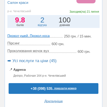
Салон краси
р-н. Чечелівський
Заходив(ла)
21 липня
9.8
2
100
балів
відгука
дзвінків
Прокол ушей. Прокол носа
250 грн. / 15 мин.
Пірсинг
600 грн.
Проколювання мочок вух
600 грн.
➡️ Усі послуги та ціни (45)
📍
Адреса
Дніпро, Рабочая 164 р-н. Чечелівський
+38 (098) 535..
показати номер
Докладніше