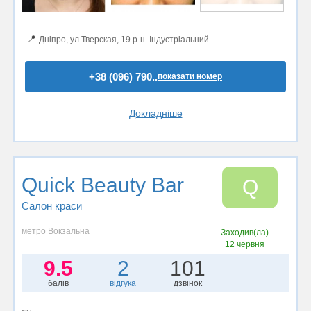
📍
Дніпро, ул.Тверская, 19 р-н. Індустріальний
+38 (096) 790..
показати номер
Докладніше
Quick Beauty Bar
Q
Салон краси
метро Вокзальна
Заходив(ла)
12 червня
9.5
2
101
балів
відгука
дзвінок