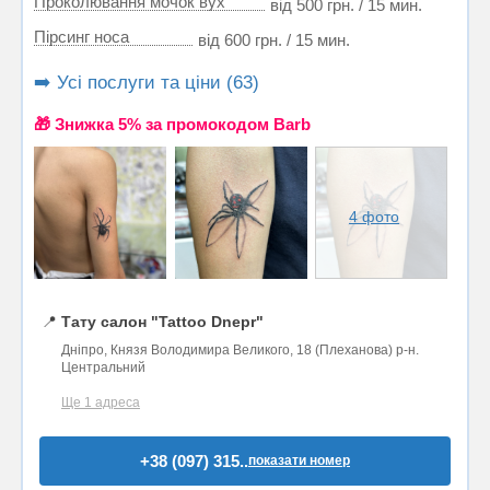
Проколювання мочок вух
від 500 грн. / 15 мин.
Пірсинг носа
від 600 грн. / 15 мин.
➡️ Усі послуги та ціни (63)
🎁 Знижка 5% за промокодом Barb
4 фото
📍
Тату салон "Tattoo Dnepr"
Дніпро, Князя Володимира Великого, 18 (Плеханова) р-н.
Центральний
Ще 1 адреса
+38 (097) 315..
показати номер