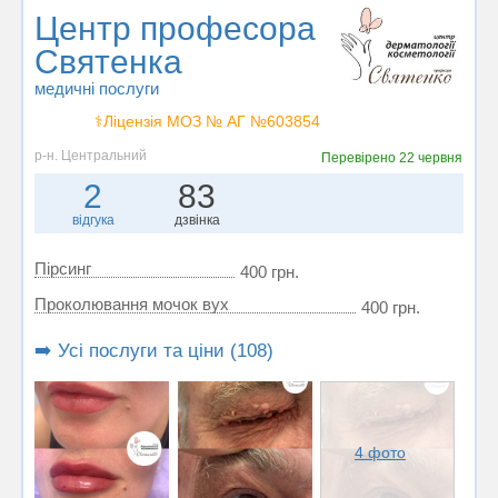
Центр професора
Святенка
медичні послуги
⚕️Ліцензія МОЗ № АГ №603854
р-н. Центральний
Перевірено
22 червня
2
83
відгука
дзвінка
Пірсинг
400 грн.
Проколювання мочок вух
400 грн.
➡️ Усі послуги та ціни (108)
4 фото