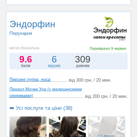
Эндорфин
Перукарня
метро Вокзальна
Перевірено
9 червня
9.6
6
309
балів
відгуків
дзвінків
Пирсинг пупка, носа
від 300 грн. / 20 мин.
Прокол Мочки Уха (с медицинскими
сережками)
від 200 грн. / 20 мин.
➡️ Усі послуги та ціни (38)
13 фото