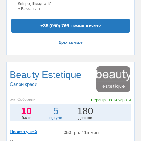
Дніпро, Шмидта 15
м.Вокзальна
+38 (050) 766..
показати номер
Докладніше
Beauty Estetique
Салон краси
р-н. Соборний
Перевірено
14 червня
10
5
180
балів
відгуків
дзвінків
Прокол ушей
350 грн. / 15 мин.