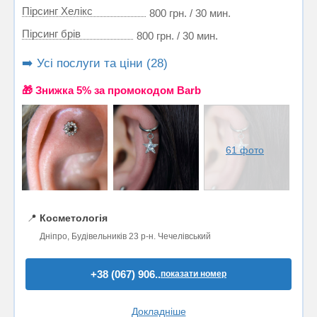
Пірсинг Хелікс
800 грн. / 30 мин.
Пірсинг брiв
800 грн. / 30 мин.
➡️ Усі послуги та ціни (28)
🎁 Знижка 5% за промокодом Barb
61 фото
📍
Косметологія
Дніпро, Будівельників 23 р-н. Чечелівський
+38 (067) 906..
показати номер
Докладніше