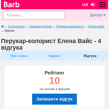
UA
Дніпро
→
Спеціалісти
→
Перукарі Дніпра
→
Перукарі-колористи
→
Елена Вайс
→
Відгуки
Перукар-колорист Елена Вайс - 4
відгука
Про салон
Адреси
Відгуки
Рейтинг
10
на основі 4 відгуків
Залишити відгук