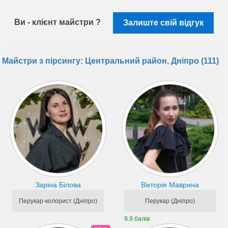
Ви - клієнт майстри ?
Залиште свій відгук
Майстри з пірсингу: Центральний район, Дніпро (111)
Заріна Білова
Вікторія Маврина
Перукар-колорист (Дніпро)
Перукар (Дніпро)
9.9 балів