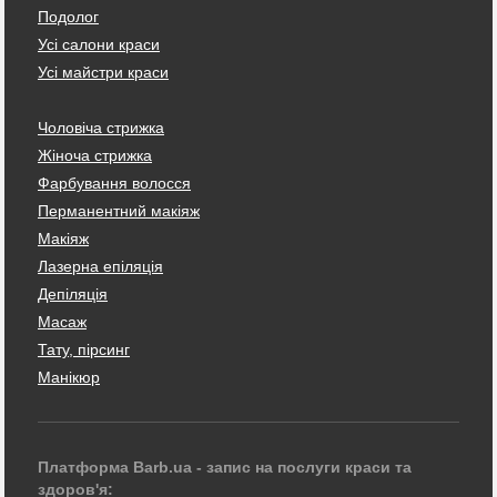
Подолог
Усі салони краси
Усі майстри краси
Чоловіча стрижка
Жіноча стрижка
Фарбування волосся
Перманентний макіяж
Макіяж
Лазерна епіляція
Депіляція
Масаж
Тату, пірсинг
Манікюр
Платформа Barb.ua - запис на послуги краси та
здоров'я: