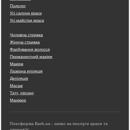
Подолог
Усі салони краси
Усі майстри краси
Чоловіча стрижка
Жіноча стрижка
Фарбування волосся
Перманентний макіяж
Макіяж
Лазерна епіляція
Депіляція
Масаж
Тату, пірсинг
Манікюр
Платформа Barb.ua - запис на послуги краси та
здоров'я: