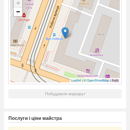
+
−
Leaflet
| ©
OpenStreetMap
| Barb
Побудувати маршрут
Послуги і ціни майстра