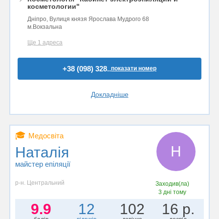
косметологии"
Дніпро, Вулиця князя Ярослава Мудрого 68
м.Вокзальна
Ще 1 адреса
+38 (098) 328..
показати номер
Докладніше
🎓
Медосвіта
Н
Наталія
майстер епіляції
р-н. Центральний
Заходив(ла)
3 дні тому
9.9
12
102
16 р.