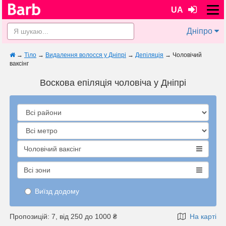
UA
Дніпро
→
Тіло
→
Видалення волосся у Дніпрі
→
Депіляція
→
Чоловічий
ваксінг
Воскова епіляція чоловіча у Дніпрі
Чоловічий ваксінг
Всі зони
Виїзд додому
Пропозицій: 7, від 250 до 1000 ₴
На карті