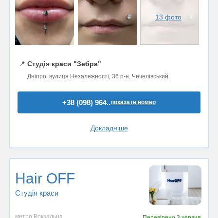
13 фото
📍
Студія краси "Зебра"
Дніпро, вулиця Незалежності, 36 р-н. Чечелівський
+38 (098) 964..
показати номер
Докладніше
Hair OFF
Студія краси
метро Вокзальна
Перевірено
3 червня