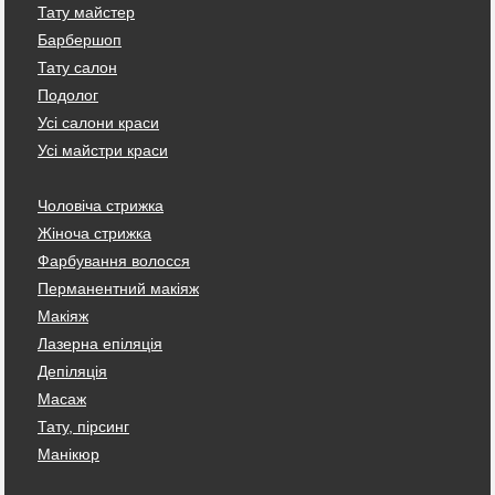
Тату майстер
Барбершоп
Тату салон
Подолог
Усі салони краси
Усі майстри краси
Чоловіча стрижка
Жіноча стрижка
Фарбування волосся
Перманентний макіяж
Макіяж
Лазерна епіляція
Депіляція
Масаж
Тату, пірсинг
Манікюр