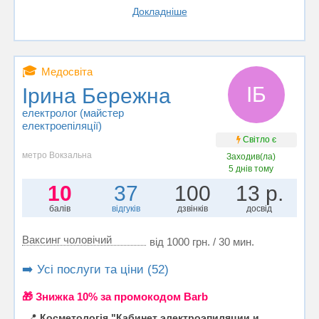
Докладніше
🎓
Медосвіта
ІБ
Ірина Бережна
електролог (майстер
електроепіляції)
Світло є
метро Вокзальна
Заходив(ла)
5 днів тому
10
37
100
13 р.
балів
відгуків
дзвінків
досвід
Ваксинг чоловічий
від 1000 грн. / 30 мин.
➡️ Усі послуги та ціни (52)
🎁 Знижка 10% за промокодом Barb
📍
Косметологія "Кабинет электроэпиляции и