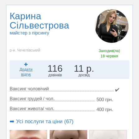
Карина
Сільвестрова
майстер з пірсингу
р-н. Чечелівський
Заходив(ла)
18 червня
116
11 р.
Додати
відгук
дзвінків
досвід
Ваксинг чоловічий
✔️
Ваксинг грудей / чол.
500 грн.
Ваксинг живота/ чол.
400 грн.
➡️ Усі послуги та ціни (67)