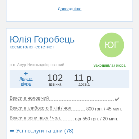
Докладніше
Юлія Горобець
ЮГ
косметолог-естетист
р-н. Амур-Нижньодніпровський
Заходив(ла)
вчора
102
11 р.
Додати
відгук
дзвінка
досвід
Ваксинг чоловічий
✔️
Ваксинг глибокого бікіні / чол.
800 грн. / 45 мин.
Ваксинг зони паху / чол.
від 550 грн. / 20 мин.
➡️ Усі послуги та ціни (78)