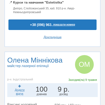
📍
Курси та навчання "Estetistka"
Дніпро, Слобожанський 35, каб. 910 р-н. Амур-
Нижньодніпровський
+38 (096) 963..
показати номер
Докладніше
Олена Міннікова
ОМ
майстер лазерної епіляції
р-н. Індустріальний
Заходив(ла)
9 травня
100
9 р.
Додати
відгук
дзвінків
досвід
Ваксинг чоловічий