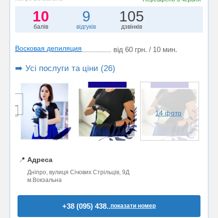
10
9
105
балів
відгуків
дзвінків
Восковая депиляция
від 60 грн. / 10 мин.
➡️ Усі послуги та ціни (26)
14 фото
📍
Адреса
Дніпро, вулиця Січових Стрільців, 9Д
м.Вокзальна
+38 (095) 438..
показати номер