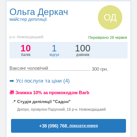
Ольга Деркач
ОД
майстер депіляції
р-н. Новокодацький
Перевірено
28 червня
10
1
100
балів
відгук
дзвінків
Ваксинг чоловічий
300 грн.
➡️ Усі послуги та ціни (4)
🎁 Знижка 10% за промокодом Barb
📍
Студія депіляції "Садон"
Дніпро, провулок Парусний, 16 р-н. Новокодацький
+38 (096) 768..
показати номер