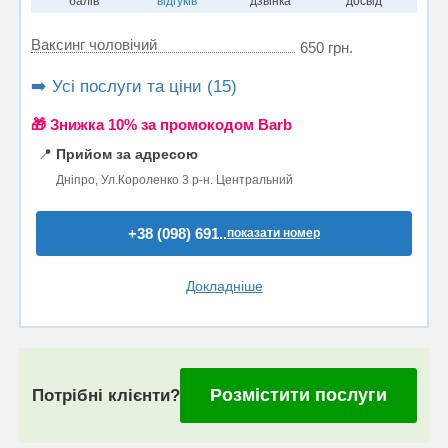
балів
відгуків
дзвінка
досвід
Ваксинг чоловічий
650 грн.
➡️ Усі послуги та ціни (15)
🎁 Знижка 10% за промокодом Barb
📍
Прийом за адресою
Дніпро, Ул.Короленко 3 р-н. Центральний
+38 (098) 691..
показати номер
Докладніше
Розмістити послуги
Потрібні клієнти?