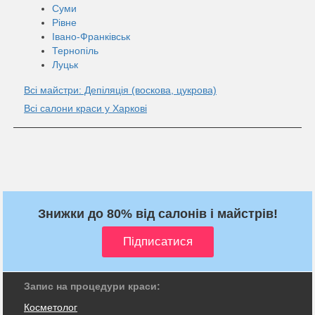
Суми
Рівне
Івано-Франківськ
Тернопіль
Луцьк
Всі майстри: Депіляція (воскова, цукрова)
Всі салони краси у Харкові
Знижки до 80% від салонів і майстрів!
Запис на процедури краси:
Косметолог