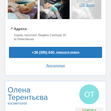
156 фото
📍
Адреса
Харків, проспект Людвіга Свободи 35
м.Олексіївська
+38 (095) 640..
показати номер
Докладніше
Олена
ОТ
Терентьєва
косметолог
Світло є