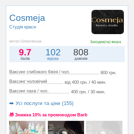
Cosmeja
Студія краси
метро Олексіївська
Заходив(ла)
вчора
9.7
102
808
балів
відгука
дзвінків
Ваксинг глибокого бікіні / чол.
800 грн.
Ваксинг чоловічий
від 400 грн. / 40 мин.
Ваксинг пахв / чол.
400 грн. / 30 мин.
➡️ Усі послуги та ціни (155)
🎁 Знижка 10% за промокодом Barb