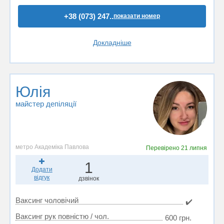
+38 (073) 247..
показати номер
Докладніше
Юлія
майстер депіляції
метро Академіка Павлова
Перевірено
21 липня
1
Додати
відгук
дзвінок
Ваксинг чоловічий
✔️
Ваксинг рук повністю / чол.
600 грн.