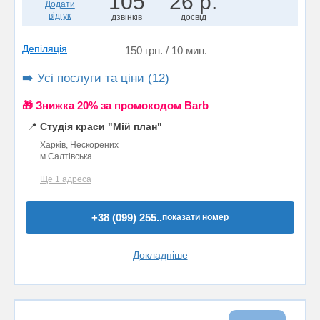
105
26 р.
Додати
відгук
дзвінків
досвід
Депіляція
150 грн. / 10 мин.
➡️ Усі послуги та ціни (12)
🎁 Знижка 20% за промокодом Barb
📍
Студія краси "Мій план"
Харків, Нескорених
м.Салтівська
Ще 1 адреса
+38 (099) 255..
показати номер
Докладніше