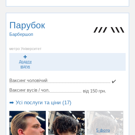
Парубок
Барбершоп
метро Університет
Додати
відгук
Ваксинг чоловічий
✔️
Ваксинг вусів / чол.
від 150 грн.
➡️ Усі послуги та ціни (17)
5 фото