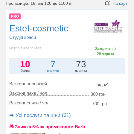
Пропозицій: 16, від 120 до 1100 ₴
На карті
PRO
Estet-cosmetic
Студія краси
метро Університет
Заходив(ла)
29 червня
10
7
73
балів
відгуків
дзвінка
Ваксинг чоловічий
від ✔️
Ваксинг пахв / чол.
300 грн.
Ваксинг спини / чол.
700 грн.
➡️ Усі послуги та ціни (31)
🎁 Знижка 5% за промокодом Barb