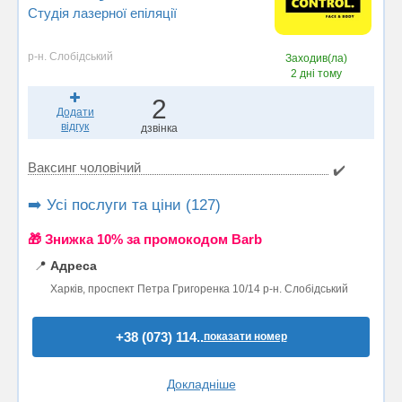
Студія лазерної епіляції
р-н. Слобідський
Заходив(ла)
2 дні тому
2
Додати
відгук
дзвінка
Ваксинг чоловічий
✔️
➡️ Усі послуги та ціни (127)
🎁 Знижка 10% за промокодом Barb
📍
Адреса
Харків, проспект Петра Григоренка 10/14 р-н. Слобідський
+38 (073) 114..
показати номер
Докладніше