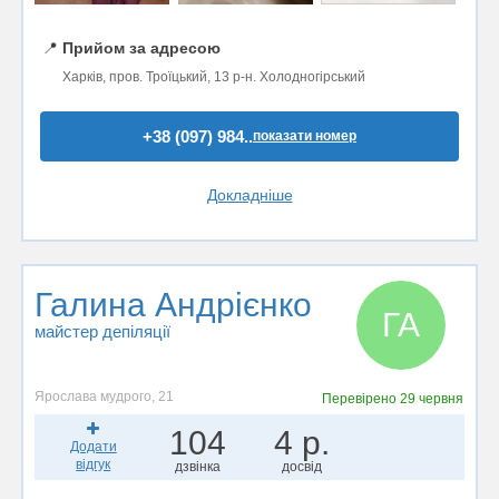
📍
Прийом за адресою
Харків, пров. Троїцький, 13 р-н. Холодногірський
+38 (097) 984..
показати номер
Докладніше
Галина Андрієнко
ГА
майстер депіляції
Ярослава мудрого, 21
Перевірено
29 червня
104
4 р.
Додати
відгук
дзвінка
досвід