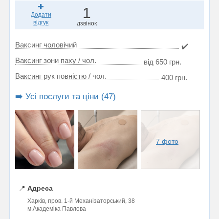
1
Додати
відгук
дзвінок
Ваксинг чоловічий
✔️
Ваксинг зони паху / чол.
від 650 грн.
Ваксинг рук повністю / чол.
400 грн.
➡️ Усі послуги та ціни (47)
7 фото
📍
Адреса
Харків, пров. 1-й Механізаторський, 38
м.Академіка Павлова