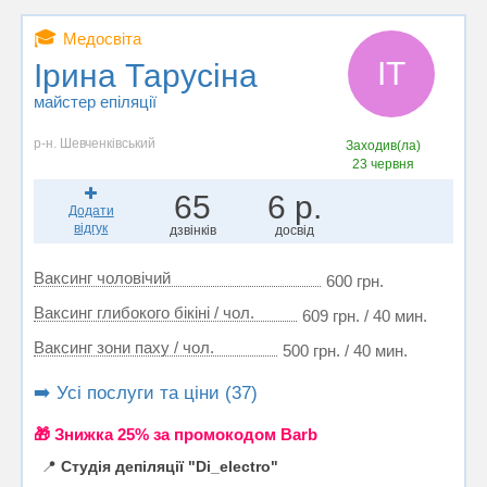
🎓
Медосвіта
ІТ
Ірина Тарусіна
майстер епіляції
р-н. Шевченківський
Заходив(ла)
23 червня
65
6 р.
Додати
відгук
дзвінків
досвід
Ваксинг чоловічий
600 грн.
Ваксинг глибокого бікіні / чол.
609 грн. / 40 мин.
Ваксинг зони паху / чол.
500 грн. / 40 мин.
➡️ Усі послуги та ціни (37)
🎁 Знижка 25% за промокодом Barb
📍
Студія депіляції "Di_electro"