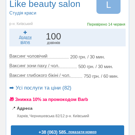
Like beauty salon
L
Студія краси
р-н. Київський
Перевірено
14 червня
100
Додати
відгук
дзвінків
Ваксинг чоловічий
200 грн. / 30 мин.
Ваксинг зони паху / чол.
500 грн. / 30 мин.
Ваксинг глибокого бікіні / чол.
750 грн. / 60 мин.
➡️ Усі послуги та ціни (82)
🎁 Знижка 10% за промокодом Barb
📍
Адреса
Харків, Чернишевська 82/12 р-н. Київський
+38 (063) 585..
показати номер