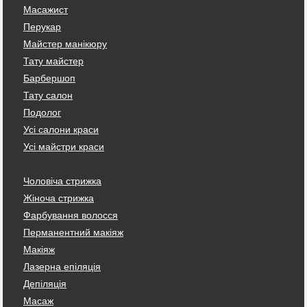
Масажист
Перукар
Майстер манікюру
Тату майстер
Барбершоп
Тату салон
Подолог
Усі салони краси
Усі майстри краси
Чоловіча стрижка
Жіноча стрижка
Фарбування волосся
Перманентний макіяж
Макіяж
Лазерна епіляція
Депіляція
Масаж