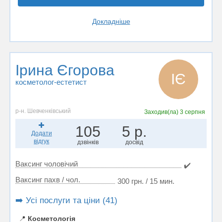
Докладніше
Ірина Єгорова
ІЄ
косметолог-естетист
р-н. Шевченківський
Заходив(ла)
3 серпня
105
5 р.
Додати
відгук
дзвінків
досвід
Ваксинг чоловічий
✔️
Ваксинг пахв / чол.
300 грн. / 15 мин.
➡️ Усі послуги та ціни (41)
📍
Косметологія