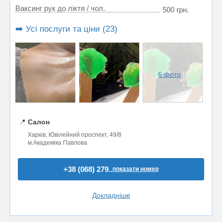
Ваксинг рук до ліктя / чол.
500 грн.
➡️ Усі послуги та ціни (23)
6 фото
📍
Салон
Харків, Ювілейний проспект, 49/8
м.Академіка Павлова
+38 (068) 279..
показати номер
Докладніше