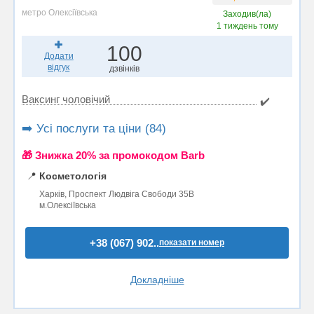
метро Олексіївська
Заходив(ла)
1 тиждень тому
100
Додати
відгук
дзвінків
Ваксинг чоловічий
✔️
➡️ Усі послуги та ціни (84)
🎁 Знижка 20% за промокодом Barb
📍
Косметологія
Харків, Проспект Людвіга Свободи 35В
м.Олексіївська
+38 (067) 902..
показати номер
Докладніше