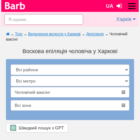
UA
Харків
→
Тіло
→
Видалення волосся у Харкові
→
Депіляція
→
Чоловічий
ваксінг
Воскова епіляція чоловіча у Харкові
Чоловічий ваксінг
Всі зони
Швидкий пошук з GPT