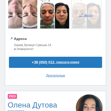
17 фото
📍
Адреса
Харків, Вулиця Сумська 24
м.Університет
+38 (050) 012..
показати номер
Докладніше
PRO
Олена Дутова
масажист