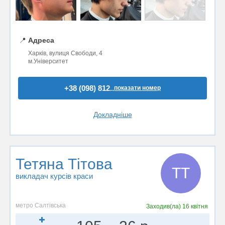
📍
Адреса
Харків, вулиця Свободи, 4
м.Університет
+38 (098) 812..
показати номер
Докладніше
Тетяна Тiтова
ТТ
викладач курсів краси
метро Салтівська
Заходив(ла)
16 квітня