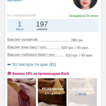
р-н. Холодногірський
Заходив(ла)
24 липня
1
197
відгук
дзвінків
Ваксинг чоловічий
280 грн.
Ваксинг зони паху / чол.
820 грн. / 45 мин.
Ваксинг глибокого бікіні / чол.
820 грн. / 45 мин.
➡️ Усі послуги та ціни (81)
🎁 Знижка 10% за промокодом Barb
7 фото