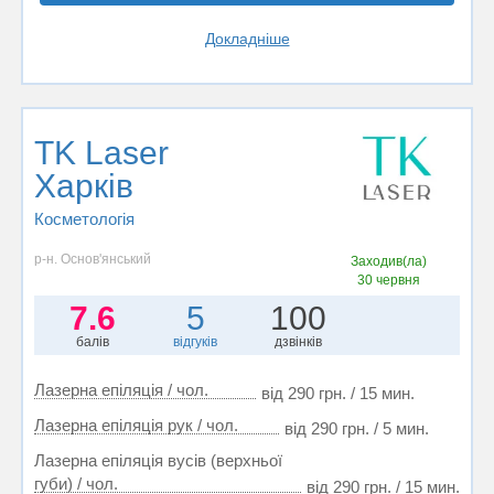
Докладніше
TK Laser
Харків
Косметологія
р-н. Основ'янський
Заходив(ла)
30 червня
7.6
5
100
балів
відгуків
дзвінків
Лазерна епіляція / чол.
від 290 грн. / 15 мин.
Лазерна епіляція рук / чол.
від 290 грн. / 5 мин.
Лазерна епіляція вусів (верхньої
губи) / чол.
від 290 грн. / 15 мин.