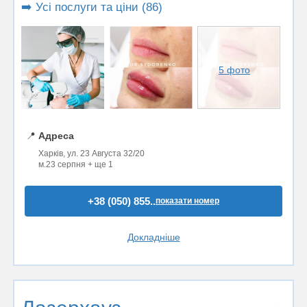
➡️ Усі послуги та ціни (86)
5 фото
📍
Адреса
Харків, ул. 23 Августа 32/20
м.23 серпня + ще 1
+38 (050) 855..
показати номер
Докладніше