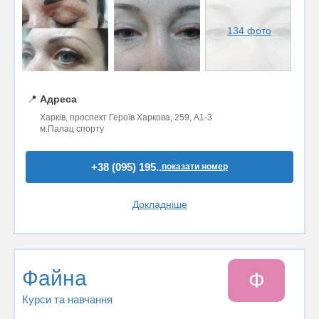
134 фото
📍
Адреса
Харків, проспект Героїв Харкова, 259, А1-3
м.Палац спорту
+38 (095) 195..
показати номер
Докладніше
Файна
Ф
Курси та навчання