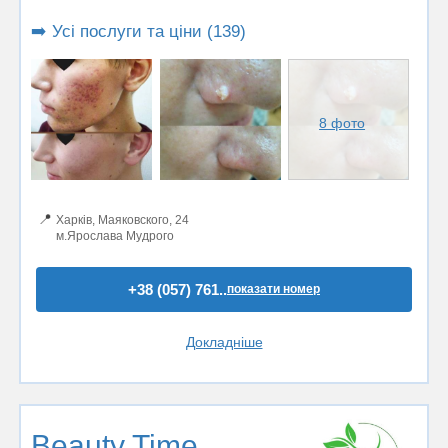
➡️ Усі послуги та ціни (139)
8 фото
📍
Харків, Маяковского, 24
м.Ярослава Мудрого
+38 (057) 761..
показати номер
Докладніше
Beauty Time