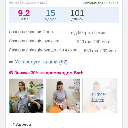
метро 23 серпня + ще 2
Заходив(ла)
16 липня
9.2
15
101
балів
відгуків
дзвінок
Лазерна епіляція / чол.
від 50 грн. / 5 мин.
Лазерна епіляція рук / чол.
940 грн. / 40 мин.
Лазерна епіляція рук до ліктя / чол.
630 грн. / 30 мин.
➡️ Усі послуги та ціни (62)
🎁 Знижка 30% за промокодом Barb
18 фото
1 відео
📍
Адреса