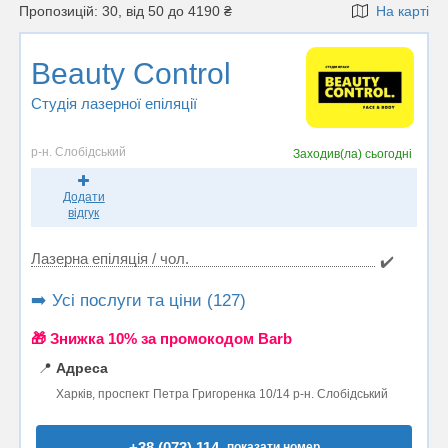
Пропозицій: 30, від 50 до 4190 ₴
На карті
Beauty Control
Студія лазерної епіляції
р-н. Слобідський
Заходив(ла)
сьогодні
Додати
відгук
Лазерна епіляція / чол.
✔️
➡️ Усі послуги та ціни (127)
🎁 Знижка 10% за промокодом Barb
📍
Адреса
Харків, проспект Петра Григоренка 10/14 р-н. Слобідський
+38 (073) 114..
показати номер