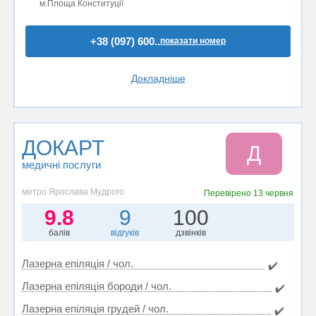
м.Площа Конституції
+38 (097) 600..
показати номер
Докладніше
ДОКАРТ
Д
медичні послуги
метро Ярослава Мудрого
Перевірено
13 червня
9.8
9
100
балів
відгуків
дзвінків
Лазерна епіляція / чол.
✔️
Лазерна епіляція бороди / чол.
✔️
Лазерна епіляція грудей / чол.
✔️