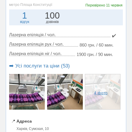
метро Площа Конституції
Перевірено
11 червня
1
100
відгук
дзвінків
Лазерна епіляція / чол.
✔️
Лазерна епіляція рук / чол.
860 грн. / 60 мин.
Лазерна епіляція ніг / чол.
1900 грн. / 90 мин.
➡️ Усі послуги та ціни (53)
4 фото
📍
Адреса
Харків, Сумская, 10