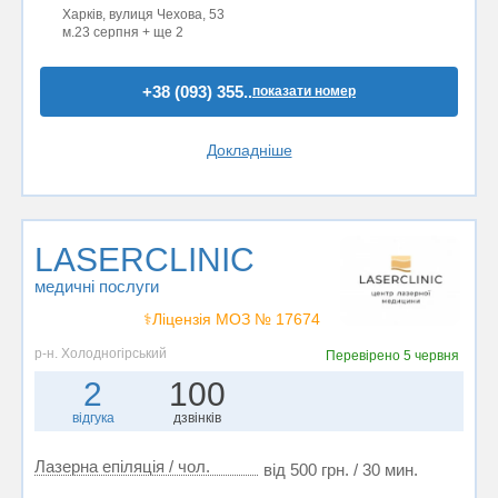
Харків, вулиця Чехова, 53
м.23 серпня + ще 2
+38 (093) 355..
показати номер
Докладніше
LASERCLINIC
медичні послуги
⚕️Ліцензія МОЗ № 17674
р-н. Холодногірський
Перевірено
5 червня
2
100
відгука
дзвінків
Лазерна епіляція / чол.
від 500 грн. / 30 мин.