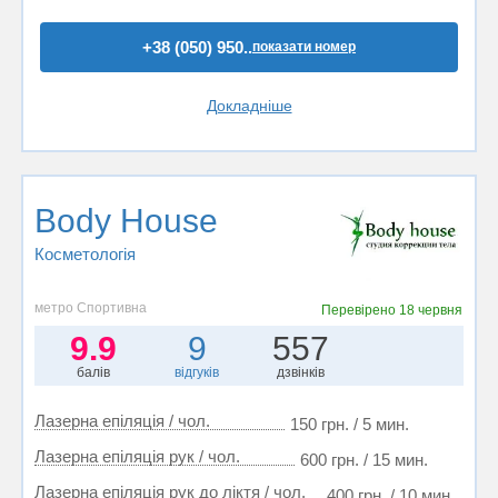
+38 (050) 950..
показати номер
Докладніше
Body House
Косметологія
метро Спортивна
Перевірено
18 червня
9.9
9
557
балів
відгуків
дзвінків
Лазерна епіляція / чол.
150 грн. / 5 мин.
Лазерна епіляція рук / чол.
600 грн. / 15 мин.
Лазерна епіляція рук до ліктя / чол.
400 грн. / 10 мин.