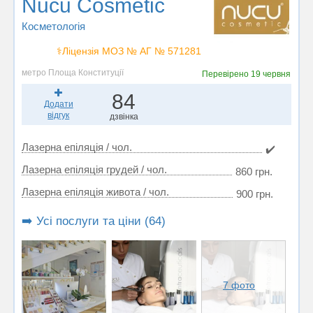
Nucu Cosmetic
Косметологія
⚕️Ліцензія МОЗ № АГ № 571281
метро Площа Конституції
Перевірено
19 червня
84
Додати
відгук
дзвінка
Лазерна епіляція / чол.
✔️
Лазерна епіляція грудей / чол.
860 грн.
Лазерна епіляція живота / чол.
900 грн.
➡️ Усі послуги та ціни (64)
7 фото