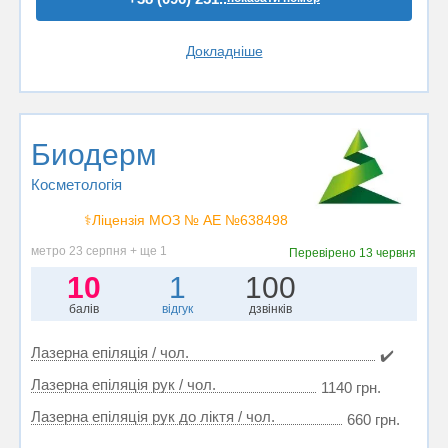
Докладніше
Биодерм
Косметологія
⚕️Ліцензія МОЗ № АЕ №638498
метро 23 серпня + ще 1
Перевірено
13 червня
10
1
100
балів
відгук
дзвінків
Лазерна епіляція / чол.
✔️
Лазерна епіляція рук / чол.
1140 грн.
Лазерна епіляція рук до ліктя / чол.
660 грн.