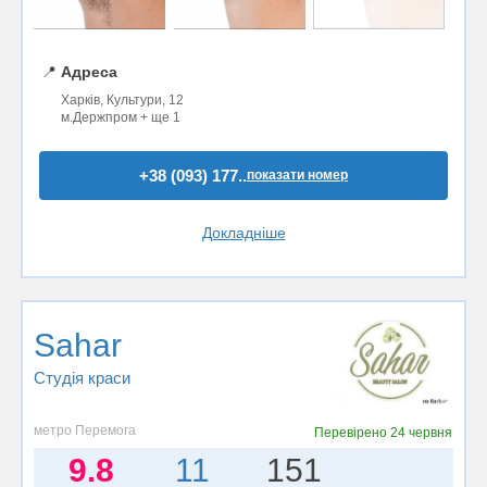
📍
Адреса
Харків, Культури, 12
м.Держпром + ще 1
+38 (093) 177..
показати номер
Докладніше
Sahar
Студія краси
метро Перемога
Перевірено
24 червня
9.8
11
151