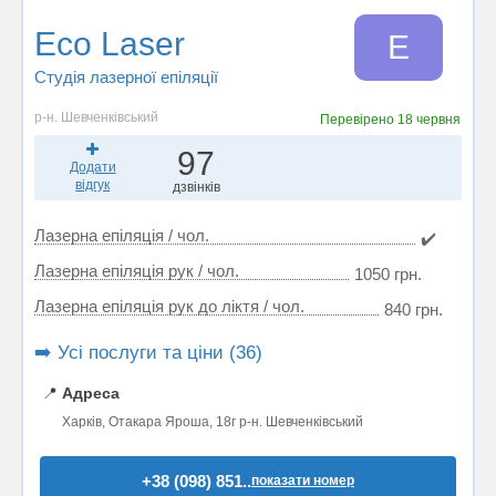
Eco Laser
E
Студія лазерної епіляції
р-н. Шевченківський
Перевірено
18 червня
97
Додати
відгук
дзвінків
Лазерна епіляція / чол.
✔️
Лазерна епіляція рук / чол.
1050 грн.
Лазерна епіляція рук до ліктя / чол.
840 грн.
➡️ Усі послуги та ціни (36)
📍
Адреса
Харків, Отакара Яроша, 18г р-н. Шевченківський
+38 (098) 851..
показати номер