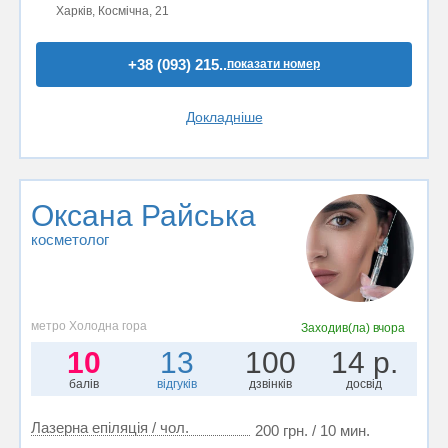
Харків, Космічна, 21
+38 (093) 215..
показати номер
Докладніше
Оксана Райська
косметолог
метро Холодна гора
Заходив(ла)
вчора
10
13
100
14 р.
балів
відгуків
дзвінків
досвід
Лазерна епіляція / чол.
200 грн. / 10 мин.