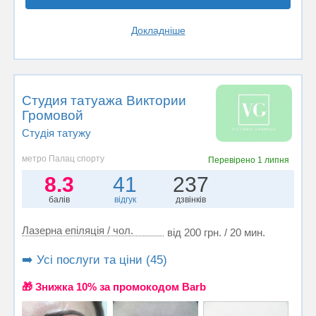
Докладніше
Студия татуажа Виктории
Громовой
Студія татужу
метро Палац спорту
Перевірено
1 липня
8.3
41
237
балів
відгук
дзвінків
Лазерна епіляція / чол.
від 200 грн. / 20 мин.
➡️ Усі послуги та ціни (45)
🎁 Знижка 10% за промокодом Barb