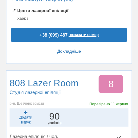
📍
Центр лазерної епіляції
Харків
+38 (099) 487..
показати номер
Докладніше
808 Lazer Room
8
Студія лазерної епіляції
р-н. Шевченківський
Перевірено
11 червня
90
Додати
відгук
дзвінків
Лазерна епіляція / чол.
✔️