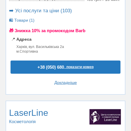
➡️ Усі послуги та ціни (103)
🛍️ Товари (1)
🎁 Знижка 10% за промокодом Barb
📍
Адреса
Харків, вул. Васильківська 2а
м.Спортивна
+38 (050) 680..
показати номер
Докладніше
LaserLine
Косметологія