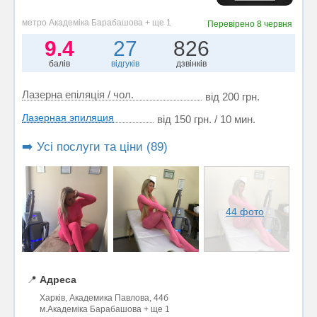
метро Академіка Барабашова + ще 1
Перевірено
8 червня
9.4
27
826
балів
відгуків
дзвінків
Лазерна епіляція / чол.
від 200 грн.
Лазерная эпиляция
від 150 грн. / 10 мин.
➡️ Усі послуги та ціни (89)
44 фото
📍
Адреса
Харків, Академика Павлова, 44б
м.Академіка Барабашова + ще 1