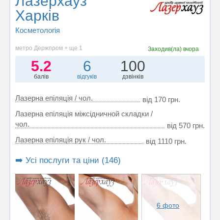
Лазерхауз
Харків
Косметологія
метро Держпром + ще 1
Заходив(ла)
вчора
5.2
6
100
балів
відгуків
дзвінків
Лазерна епіляція / чол.
від 170 грн.
Лазерна епіляція міжсідничной складки /
чол.
від 570 грн.
Лазерна епіляція рук / чол.
від 1110 грн.
➡️ Усі послуги та ціни (146)
6 фото