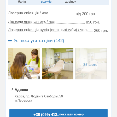
балів
відгуків
дзвінок
Лазерна епіляція / чол.
від 200 грн.
Лазерна епіляція рук / чол.
850 грн.
Лазерна епіляція вусів (верхньої губи) / чол.
260 грн.
➡️ Усі послуги та ціни (142)
35 фото
📍
Адреса
Харків, пр. Людвига Свободы, 50
м.Перемога
+38 (099) 413..
показати номер