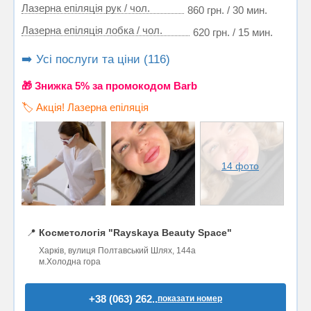
Лазерна епіляція рук / чол.
860 грн. / 30 мин.
Лазерна епіляція лобка / чол.
620 грн. / 15 мин.
➡️ Усі послуги та ціни (116)
🎁 Знижка 5% за промокодом Barb
🏷️ Акція! Лазерна епіляція
14 фото
📍
Косметологія "Rayskaya Beauty Space"
Харків, вулиця Полтавський Шлях, 144а
м.Холодна гора
+38 (063) 262..
показати номер