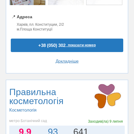
📍
Адреса
Харків, пл. Конституции, 2/2
м.Площа Конституції
+38 (050) 302..
показати номер
Докладніше
Правильна
косметологія
Косметологія
метро Ботанічний сад
Заходив(ла)
9 липня
9.9
93
641