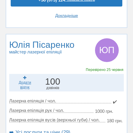
Докладніше
Юлія Пісаренко
ЮП
майстер лазерної епіляції
Перевірено
25 червня
100
Додати
відгук
дзвінків
Лазерна епіляція / чол.
✔️
Лазерна епіляція рук / чол.
1000 грн.
Лазерна епіляція вусів (верхньої губи) / чол.
180 грн.
➡️ Усі послуги та ціни (29)