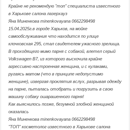
Крайне не рекомендую "топ" специалиста известного
в Харькове салона лазерхауз
Яна Миненкова minenkovayana 0662298498
15.04.2025г.в городе Харьков, на мойке
самообслуживания что находится по улице
клочковская 295, стал свидетелем ужасного зрелища.
В проходящего мимо парня с собакой, влетел серый
Volkswagen B7, из которого выскочила крайне
агрессивно настроенная женщина, и с кулаками,
ругаясь матом (что в принципе недопустимо
женщине), извергая проклятия вслух, разрывая одежду
на парне, пыталась отобрать и погрузить в свою
машину собаку ошарашенного парня!
Как выяснилось позже, безумной злобной женщиной
оказалась
Яна Миненкова minenkovayana 0662298498
"ТОП" косметолог известного в Харькове салона