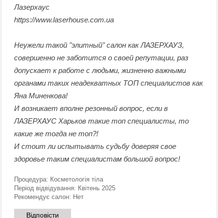
Лазерхаус
https://www.laserhouse.com.ua
Неужели такой "элитный" салон как ЛАЗЕРХАУЗ,
совершенно не заботится о своей репутации, раз
допускает к работе с людьми, жизненно важными
органами таких неадекватных ТОП специалистов как
Яна Миненкова!
И возникает вполне резонный вопрос, если в
ЛАЗЕРХАУС Харьков такие топ специалисты, то
какие же тогда не топ?!
И стоит ли испытывать судьбу доверяя свое
здоровье таким специалистам большой вопрос!
Процедура:
Косметологія тіла
Період відвідування:
Квітень 2025
Рекомендує салон:
Нет
Відповісти