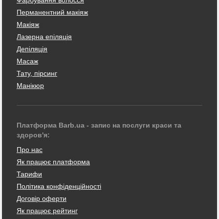
Фарбування волосся
Перманентний макіяж
Макіяж
Лазерна епіляція
Депіляція
Масаж
Тату, пірсинг
Манікюр
Платформа Barb.ua - запис на послуги краси та
здоров'я:
Про нас
Як працює платформа
Тарифи
Політика конфіденційності
Договір оферти
Як працює рейтинг