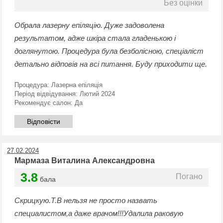
Без оцінки
Обрала лазерну епіляцію. Дуже задоволена
результатом, адже шкіра стала гладенькою і
доглянутою. Процедура була безболісною, спеціаліст
детально відповів на всі питання. Буду приходити ще.
Процедура:
Лазерна епіляція
Період відвідування:
Лютий 2024
Рекомендує салон:
Да
Відповісти
27.02.2024
Мармаза Виталина Александровна
3.8
Погано
бала
Скрицкую.Т.В нельзя не просто назвать
специалистом,а даже врачом!!!Удалила раковую