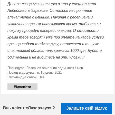
Делала лазерную эпиляцию вчера у специалиста
Лебединец в Харькове. Осталось не приятное
впечатление о клинике. Начиная с ресепшена и
заканчивая врачом навязывают крема, таблетки и
покупку процедур наперед по акции. О стоимости
крема тебе говорят уже при оплате на кассе услуги,
врач приводит тебя за руку, отвлекает и ты уже
счастливый обладатель крема за 1000 грн. Будьте
бдительны и не видитесь на эти уловки :(
Процедура:
Лазерная эпиляция подмышек / жен.
Період відвідування:
Грудень 2021
Рекомендує салон:
Нет
Відповісти
Ви - клієнт «Лазерхауз» ?
Залиште свій відгук