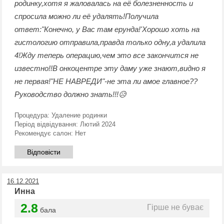
родинку,хотя я жаловалась на её болезненность и
спросила можно ли её удалять!Получила
ответ:"Конечно, у Вас там ерунда!'Хорошо хоть на
гистологию отправила,правда только одну,а удалила
4!Жду теперь операцию,чем это все закончится не
известно!!В онкоцентре эту даму уже знают,видно я
не первая!"НЕ НАВРЕДИ"-не эта ли амое главное??
Руководство должно знать!!!😥
Процедура:
Удаление родинки
Період відвідування:
Лютий 2024
Рекомендує салон:
Нет
Відповісти
16.12.2021
Инна
2.8
Гірше не буває
бала