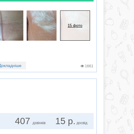
15 фото
Докладніше
1661
407
15 р.
дзвінків
досвід