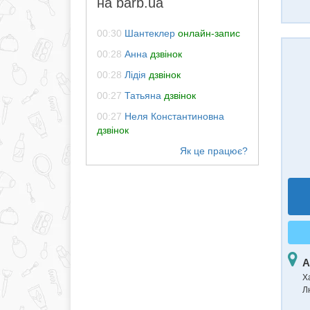
на barb.ua
00:30
Шантеклер
онлайн-запис
00:28
Анна
дзвінок
00:28
Лідія
дзвінок
00:27
Татьяна
дзвінок
00:27
Неля Константиновна
дзвінок
А
Х
Л