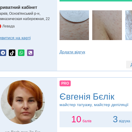
риватний кабінет
рків, Основ'янський р-н,
имназическая набережная, 22
Левада
ивитися на карті
Додати відгук
PRO
Євгенія Бєлік
майстер татуажу, майстер депіляції
10
3
балів
відгука