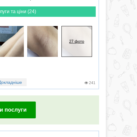
луги та ціни (24)
27 фото
Докладніше
241
и послуги