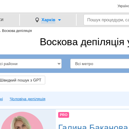
Україн
си
Харків
→
Воскова депіляція
Воскова депіляція 
видкий пошук з GPT
ні
Чоловіча депіляція
PRO
Галина Баканова