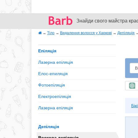
Знайди свого майстра кра
→
Тіло
→
Видалення волосся у Харкові
→
Депіляція
Епіляція
Лазерна епіляція
Елос-епиляція
Фотоепіляція
Ш
Електроепіляція
Бікі
Лазерна епіляція
Депіляція
Воскова депіляція