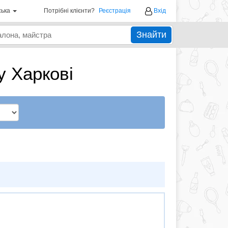
ська
Потрібні клієнти?
Реєстрація
Вхід
Знайти
у Харкові