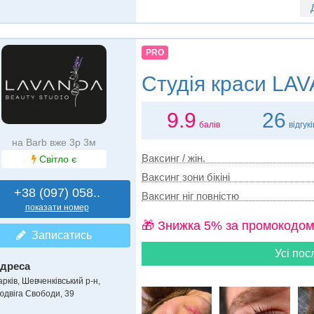
PRO
Студія краси
LAVA
9.9
26
балів
відгукі
на Barb вже 3р 3м
Ваксинг / жін.
Світло є
Ваксинг зони бікіні
+38 (097) 058..
Ваксинг ніг повністю
показати номер
🎁 Знижка 5% за промокодом
Записатись
Усі пос
дреса
арків, Шевченківський р-н
,
юдвіга Свободи, 39