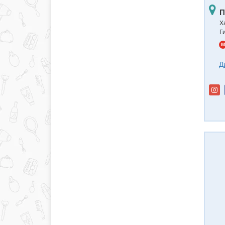
П
Ха
Г
M
Д