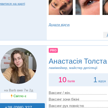
ивитися на карті
Додати відгук
PRO
Анастасія Толста
ламімейкер, майстер депіляції
10
1
балів
відгук
на Barb вже 7м 2д
Ваксинг / жін.
Світло є
Ваксинг зони бікіні
Ваксинг рук повністю
+38 (098) 327..