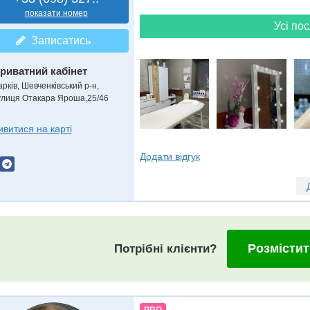
показати номер
Усі пос
Записатись
риватний кабінет
рків, Шевченківський р-н,
улиця Отакара Яроша,25/46
ивитися на карті
Додати відгук
Розмістит
Потрібні клієнти?