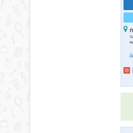
П
Ха
в
Д