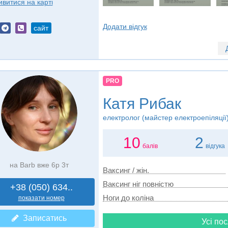
ивитися на карті
Додати відгук
сайт
PRO
Катя Рибак
електролог (майстер електроепіляції)
10
2
балів
відгука
на Barb вже 6р 3т
Ваксинг / жін.
Ваксинг ніг повністю
+38 (050) 634..
Ноги до коліна
показати номер
Записатись
Усі пос