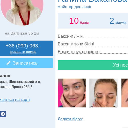
майстер депіляції
10
2
балів
відгука
на Barb вже 3р 2м
Ваксинг / жін.
Ваксинг зони бікіні
+38 (099) 063..
Ваксинг рук повністю
показати номер
Записатись
Усі пос
алон
рків, Шевченківський р-н,
такара Яроша 25/46
ивитися на карті
Додати відгук