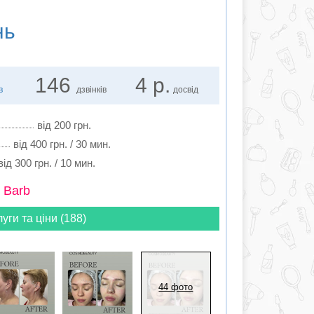
нь
146
4 р.
в
дзвінків
досвід
від 200 грн.
від 400 грн. / 30 мин.
від 300 грн. / 10 мин.
 Barb
луги та ціни (188)
44 фото