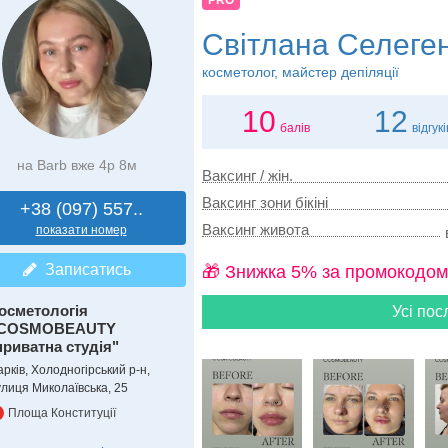
PRO
Світлана Селеге
косметолог, майстер депіляції
10
12
балів
відгукі
на Barb вже 4р 8м
Ваксинг / жін.
Ваксинг зони бікіні
+38 (097) 557..
Ваксинг живота
показати номер
Записатись
🎁 Знижка 5% за промокодом
осметологія
Усі пос
COSMOBEAUTY
приватна студія"
рків, Холодногірський р-н,
улиця Миколаївська, 25
Площа Конституції