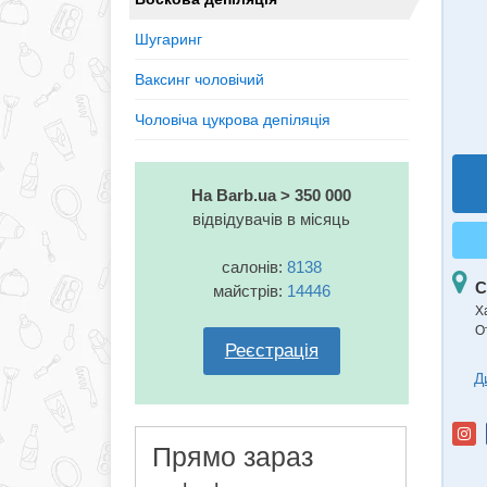
Шугаринг
Ваксинг чоловічий
Чоловіча цукрова депіляція
На Barb.ua > 350 000
відвідувачів в місяць
салонів:
8138
С
майстрів:
14446
Ха
О
Реєстрація
Д
Прямо зараз