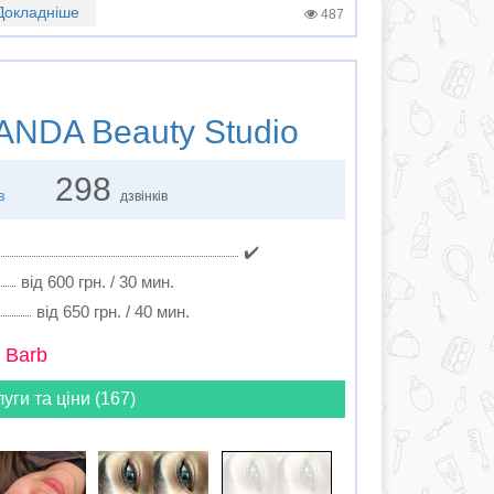
Докладніше
487
NDA Beauty Studio
298
в
дзвінків
✔️
від 600 грн. / 30 мин.
від 650 грн. / 40 мин.
 Barb
луги та ціни (167)