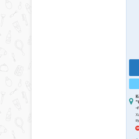
К
"
-
Ха
в
M