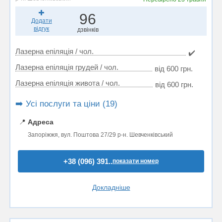
96
Додати
відгук
дзвінків
Лазерна епіляція / чол.
✔️
Лазерна епіляція грудей / чол.
від 600 грн.
Лазерна епіляція живота / чол.
від 600 грн.
➡️ Усі послуги та ціни (19)
📍
Адреса
Запоріжжя, вул. Поштова 27/29 р-н. Шевченківський
+38 (096) 391..
показати номер
Докладніше