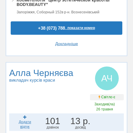
📍
Косметологія "Центр эстетической красоты
BODY.BEAUTY"
Запоріжжя, Соборный 152в р-н. Вознесенівський
+38 (073) 788..
показати номер
Докладніше
Алла Черняєва
АЧ
викладач курсів краси
Світло є
Заходив(ла)
26 травня
101
13 р.
Додати
відгук
дзвінок
досвід