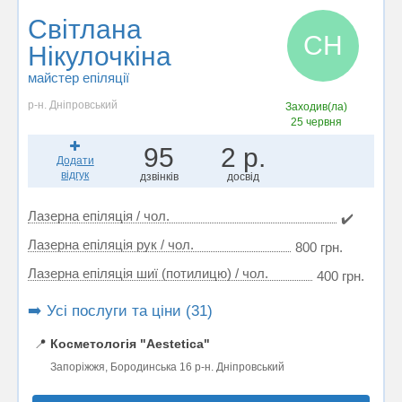
Світлана
СН
Нікулочкіна
майстер епіляції
р-н. Дніпровський
Заходив(ла)
25 червня
95
2 р.
Додати
відгук
дзвінків
досвід
Лазерна епіляція / чол.
✔️
Лазерна епіляція рук / чол.
800 грн.
Лазерна епіляція шиї (потилицю) / чол.
400 грн.
➡️ Усі послуги та ціни (31)
📍
Косметологія "Aestetica"
Запоріжжя, Бородинська 16 р-н. Дніпровський