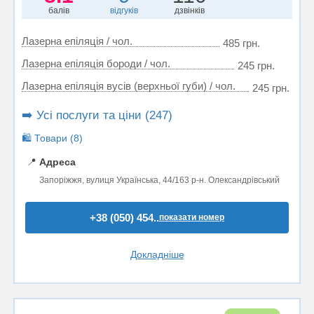
балів
відгуків
дзвінків
Лазерна епіляція / чол.
485 грн.
Лазерна епіляція бороди / чол.
245 грн.
Лазерна епіляція вусів (верхньої губи) / чол.
245 грн.
➡️ Усі послуги та ціни (247)
🛍️ Товари (8)
📍
Адреса
Запоріжжя, вулиця Українська, 44/163 р-н. Олександрівський
+38 (050) 454..
показати номер
Докладніше