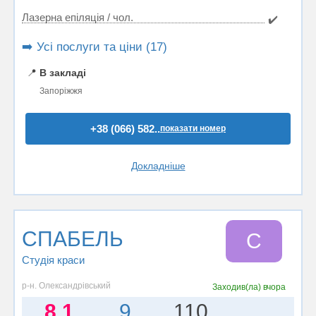
Лазерна епіляція / чол.
✔️
➡️ Усі послуги та ціни (17)
📍
В закладі
Запоріжжя
+38 (066) 582..
показати номер
Докладніше
СПАБЕЛЬ
С
Студія краси
р-н. Олександрівський
Заходив(ла)
вчора
8.1
9
110