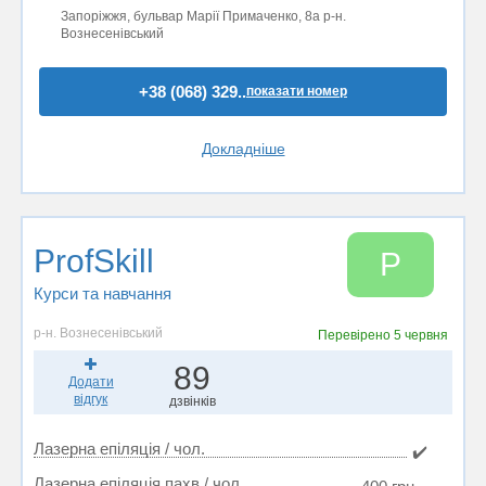
Запоріжжя, бульвар Марії Примаченко, 8а р-н.
Вознесенівський
+38 (068) 329..
показати номер
Докладніше
ProfSkill
P
Курси та навчання
р-н. Вознесенівський
Перевірено
5 червня
89
Додати
відгук
дзвінків
Лазерна епіляція / чол.
✔️
Лазерна епіляція пахв / чол.