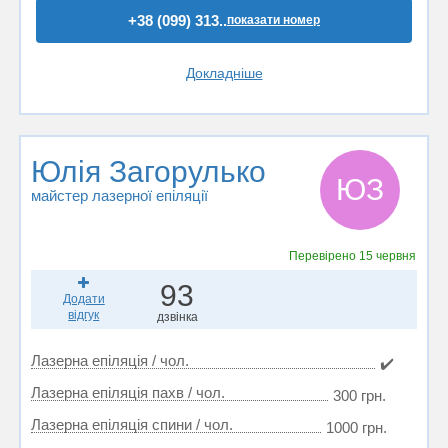
+38 (099) 313..
показати номер
Докладніше
Юлія Загорулько
ЮЗ
майстер лазерної епіляції
Перевірено
15 червня
93
Додати
відгук
дзвінка
Лазерна епіляція / чол.
✔️
Лазерна епіляція пахв / чол.
300 грн.
Лазерна епіляція спини / чол.
1000 грн.