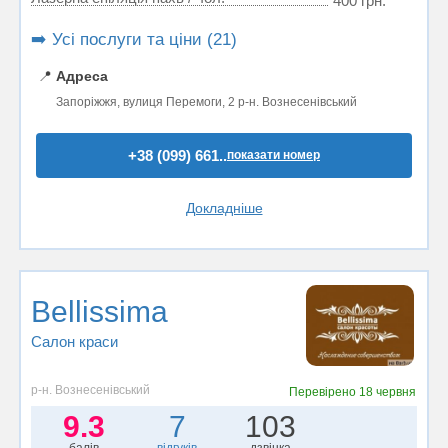
400 грн.
➡️ Усі послуги та ціни (21)
📍
Адреса
Запоріжжя, вулиця Перемоги, 2 р-н. Вознесенівський
+38 (099) 661..
показати номер
Докладніше
Bellissima
Салон краси
р-н. Вознесенівський
Перевірено
18 червня
9.3
7
103
балів
відгуків
дзвінка