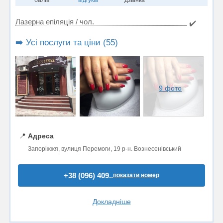
Лазерна епіляція / чол.
✔️
➡️ Усі послуги та ціни (55)
9 фото
📍
Адреса
Запоріжжя, вулиця Перемоги, 19 р-н. Вознесенівський
+38 (096) 409..
показати номер
Докладніше