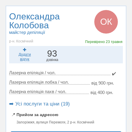
Олександра
ОК
Колобова
майстер депіляції
р-н. Космічний
Перевірено
23 травня
93
Додати
відгук
дзвінка
Лазерна епіляція / чол.
✔️
Лазерна епіляція лобка / чол.
від 900 грн.
Лазерна епіляція пахв / чол.
від 400 грн.
➡️ Усі послуги та ціни (19)
📍
Прийом за адресою
Запоріжжя, вулиця Перемоги, 2 р-н. Космічний