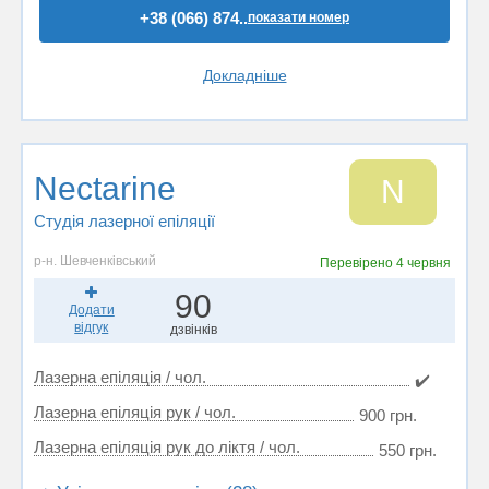
+38 (066) 874..
показати номер
Докладніше
Nectarine
N
Студія лазерної епіляції
р-н. Шевченківський
Перевірено
4 червня
90
Додати
відгук
дзвінків
Лазерна епіляція / чол.
✔️
Лазерна епіляція рук / чол.
900 грн.
Лазерна епіляція рук до ліктя / чол.
550 грн.