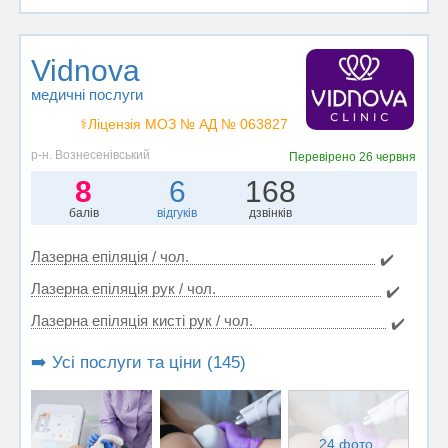
Vidnova
медичні послуги
⚕️Ліцензія МОЗ № АД № 063827
р-н. Вознесенівський
Перевірено
26 червня
8
6
168
балів
відгуків
дзвінків
Лазерна епіляція / чол.
✔️
Лазерна епіляція рук / чол.
✔️
Лазерна епіляція кисті рук / чол.
✔️
➡️ Усі послуги та ціни (145)
24 фото