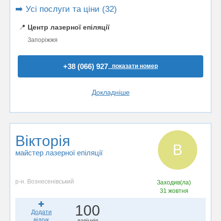
➡️ Усі послуги та ціни (32)
📍
Центр лазерної епіляції
Запоріжжя
+38 (066) 927..
показати номер
Докладніше
Вікторія
В
майстер лазерної епіляції
р-н. Вознесенівський
Заходив(ла)
31 жовтня
100
Додати
відгук