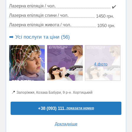
Лазерна епіляція / чол.
✔️
Лазерна епіляція спини / чол.
1450 грн.
Лазерна епіляція живота / чол.
1050 грн.
➡️ Усі послуги та ціни (56)
4 фото
📍
Запоріжжя, Козака Бабури, 9 р-н. Хортицький
+38 (093) 111..
показати номер
Докладніше