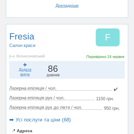
Докладніше
Fresia
F
Салон краси
р-н. Вознесенівський
Перевірено
24 червня
86
Додати
відгук
дзвінків
Лазерна епіляція / чол.
✔️
Лазерна епіляція рук / чол.
1150 грн.
Лазерна епіляція рук до ліктя / чол.
950 грн.
➡️ Усі послуги та ціни (68)
📍
Адреса