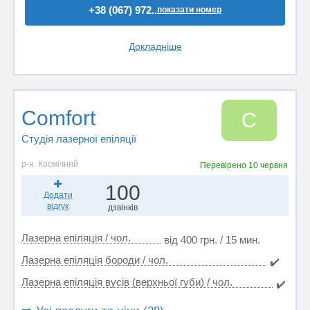
+38 (067) 972..
показати номер
Докладніше
Comfort
C
Студія лазерної епіляції
р-н. Космічний
Перевірено
10 червня
100
Додати
відгук
дзвінків
Лазерна епіляція / чол.
від 400 грн. / 15 мин.
Лазерна епіляція бороди / чол.
✔️
Лазерна епіляція вусів (верхньої губи) / чол.
✔️