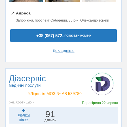
📍
Адреса
Запоріжжя, проспект Соборний, 35 р-н. Олександрівський
+38 (067) 572..
показати номер
Докладніше
Діасервіс
медичні послуги
⚕️Ліцензія МОЗ № АВ 539780
р-н. Хортицький
Перевірено
22 червня
91
Додати
відгук
дзвінок