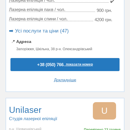
Лазерна епіляція / чол.
✔️
Лазерна епіляція пахв / чол.
900 грн.
Лазерна епіляція спини / чол.
4200 грн.
➡️ Усі послуги та ціни (47)
📍
Адреса
Запоріжжя, Шкільна, 38 р-н. Олександрівський
+38 (050) 766..
показати номер
Докладніше
Unilaser
U
Студія лазерної епіляції
р-н. Шевченківський
Перевірено
23 травня