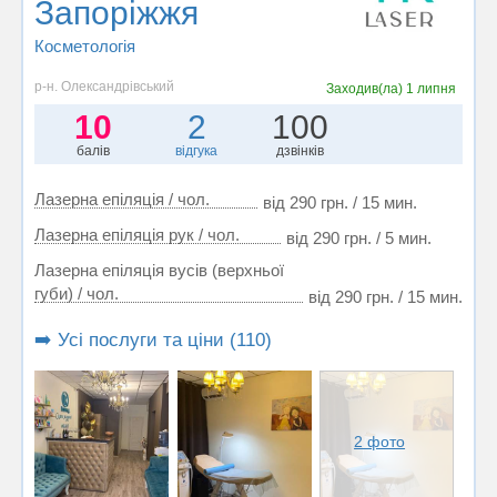
Запоріжжя
Косметологія
р-н. Олександрівський
Заходив(ла)
1 липня
10
2
100
балів
відгука
дзвінків
Лазерна епіляція / чол.
від 290 грн. / 15 мин.
Лазерна епіляція рук / чол.
від 290 грн. / 5 мин.
Лазерна епіляція вусів (верхньої
губи) / чол.
від 290 грн. / 15 мин.
➡️ Усі послуги та ціни (110)
2 фото