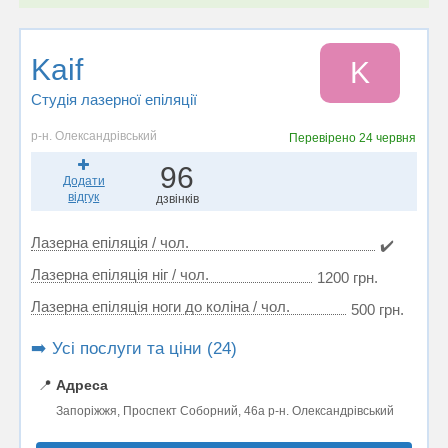
Kaif
K
Студія лазерної епіляції
р-н. Олександрівський
Перевірено
24 червня
96
Додати
відгук
дзвінків
Лазерна епіляція / чол.
✔️
Лазерна епіляція ніг / чол.
1200 грн.
Лазерна епіляція ноги до коліна / чол.
500 грн.
➡️ Усі послуги та ціни (24)
📍
Адреса
Запоріжжя, Проспект Соборний, 46а р-н. Олександрівський