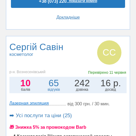
+38 (073) 220..
показати номер
Докладніше
Сергій Савін
СС
косметолог
р-н. Вознесенівський
Перевірено
11 червня
10
65
242
16 р.
балів
відгуків
дзвінка
досвід
Лазерная эпиляция
від 300 грн. / 30 мин.
➡️ Усі послуги та ціни (25)
🎁 Знижка 5% за промокодом Barb