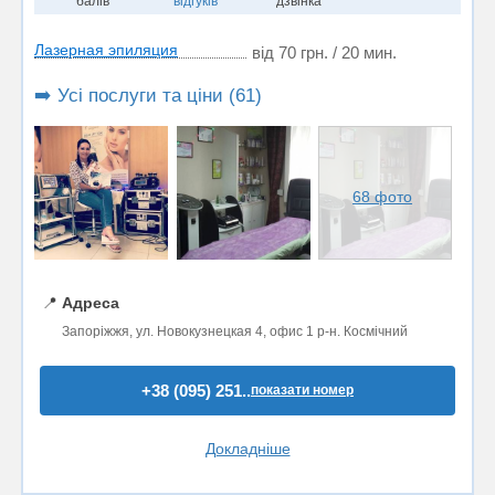
балів
відгуків
дзвінка
Лазерная эпиляция
від 70 грн. / 20 мин.
➡️ Усі послуги та ціни (61)
68 фото
📍
Адреса
Запоріжжя, ул. Новокузнецкая 4, офис 1 р-н. Космічний
+38 (095) 251..
показати номер
Докладніше