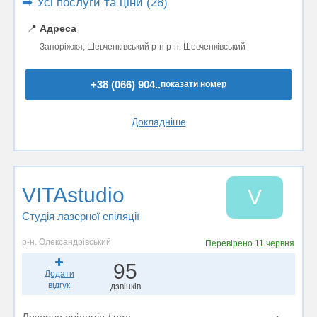
➡️ Усі послуги та ціни (28)
📍
Адреса
Запоріжжя, Шевченківський р-н р-н. Шевченківський
+38 (066) 904..
показати номер
Докладніше
VITAstudio
V
Студія лазерної епіляції
р-н. Олександрівський
Перевірено
11 червня
95
Додати
відгук
дзвінків