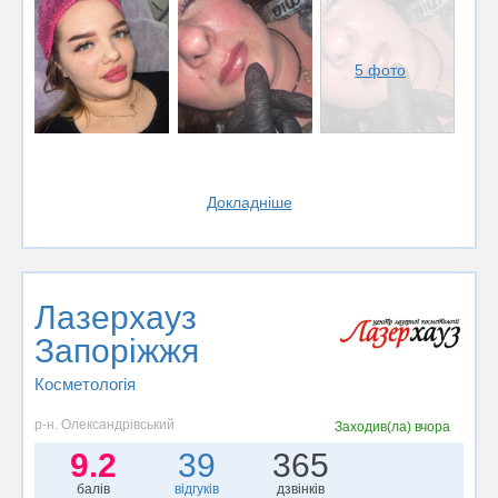
5 фото
Докладніше
Лазерхауз
Запоріжжя
Косметологія
р-н. Олександрівський
Заходив(ла)
вчора
9.2
39
365
балів
відгуків
дзвінків