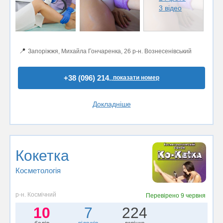
3 відео
📍
Запоріжжя, Михайла Гончаренка, 26 р-н. Вознесенівський
+38 (096) 214..
показати номер
Докладніше
Кокетка
Косметологія
р-н. Космічний
Перевірено
9 червня
10
7
224