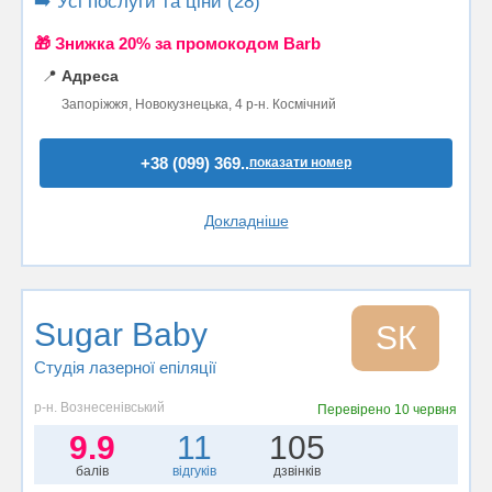
➡️ Усі послуги та ціни (28)
🎁 Знижка 20% за промокодом Barb
📍
Адреса
Запоріжжя, Новокузнецька, 4 р-н. Космічний
+38 (099) 369..
показати номер
Докладніше
Sugar Baby
SК
Студія лазерної епіляції
р-н. Вознесенівський
Перевірено
10 червня
9.9
11
105
балів
відгуків
дзвінків