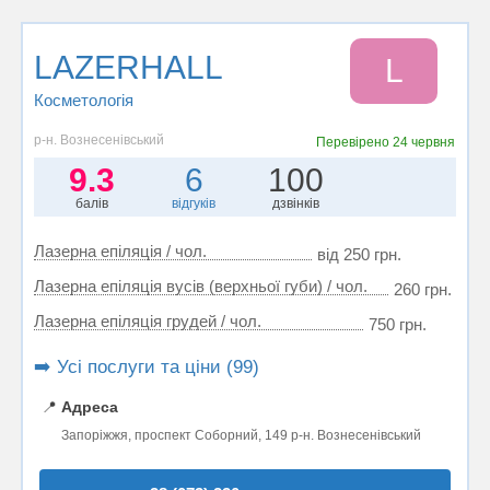
LAZERHALL
L
Косметологія
р-н. Вознесенівський
Перевірено
24 червня
9.3
6
100
балів
відгуків
дзвінків
Лазерна епіляція / чол.
від 250 грн.
Лазерна епіляція вусів (верхньої губи) / чол.
260 грн.
Лазерна епіляція грудей / чол.
750 грн.
➡️ Усі послуги та ціни (99)
📍
Адреса
Запоріжжя, проспект Соборний, 149 р-н. Вознесенівський