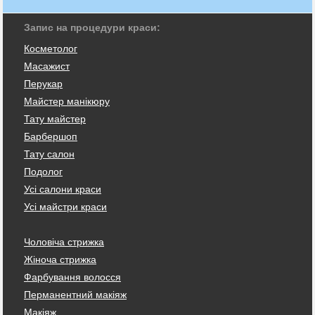
Запис на процедури краси:
Косметолог
Масажист
Перукар
Майстер манікюру
Тату майстер
Барбершоп
Тату салон
Подолог
Усі салони краси
Усі майстри краси
Чоловіча стрижка
Жіноча стрижка
Фарбування волосся
Перманентний макіяж
Макіяж