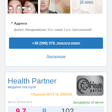
16 відео
📍
Адреса
Дніпро, Мандриківська, 51л, секція 2 р-н. Центральний
+38 (099) 078..
показати номер
Докладніше
Health Partner
медичні послуги
⚕️Ліцензія МОЗ № 288258
метро Вокзальна
Заходив(ла)
16 квітня
9.7
8
102