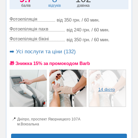
балів
відгуків
дзвінка
Фотоепіляція
від 350 грн. / 60 мин.
Фотоепіляція пахв
від 240 грн. / 60 мин.
Фотоепіляція бікіні
від 350 грн. / 60 мин.
➡️ Усі послуги та ціни (132)
🎁 Знижка 15% за промокодом Barb
14 фото
📍
Дніпро, проспект Яворницкого 107А
м.Вокзальна