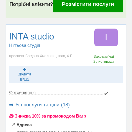
Розмістити послуги
Потрібні клієнти?
INTA studio
I
Нігтьова студія
проспект Богдана Хмельницького, 4-Г
Заходив(ла)
2 листопада
Додати
відгук
Фотоепіляція
✔️
➡️ Усі послуги та ціни (18)
🎁 Знижка 10% за промокодом Barb
📍
Адреса