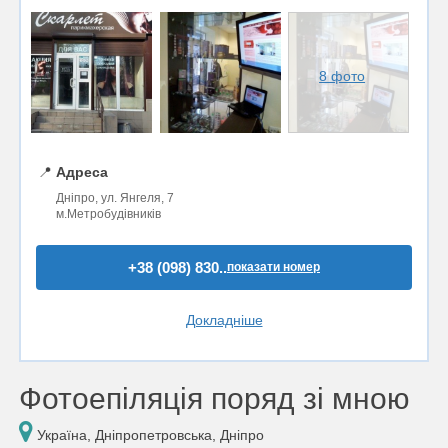
8 фото
📍
Адреса
Дніпро, ул. Янгеля, 7
м.Метробудівників
+38 (098) 830..
показати номер
Докладніше
Фотоепіляція поряд зі мною
Україна, Дніпропетровська, Дніпро