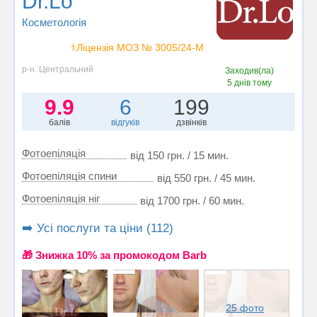
Dr.Lo
Косметологія
⚕️Ліцензія МОЗ № 3005/24-М
р-н. Центральний
Заходив(ла)
5 днів тому
9.9
6
199
балів
відгуків
дзвінків
Фотоепіляція
від 150 грн. / 15 мин.
Фотоепіляція спини
від 550 грн. / 45 мин.
Фотоепіляція ніг
від 1700 грн. / 60 мин.
➡️ Усі послуги та ціни (112)
🎁 Знижка 10% за промокодом Barb
25 фото