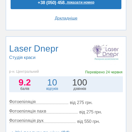
+38 (050) 458..
показати номер
Докладніше
Laser Dnepr
Студія краси
р-н. Центральний
Перевірено
24 червня
9.2
10
100
балів
відгуків
дзвінків
Фотоепіляція
від 275 грн.
Фотоепіляція пахв
від 275 грн.
Фотоепіляція рук
від 550 грн.