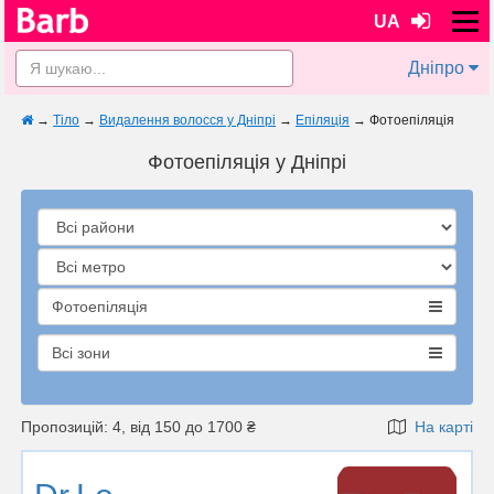
UA
Дніпро
→
Тіло
→
Видалення волосся у Дніпрі
→
Епіляція
→
Фотоепіляція
Фотоепіляція у Дніпрі
Фотоепіляція
Всі зони
Пропозицій: 4, від 150 до 1700 ₴
На карті