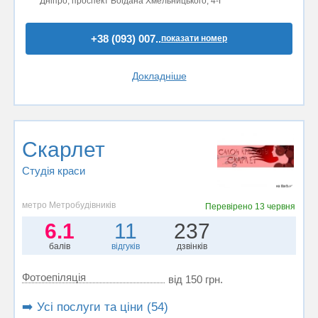
Дніпро, проспект Богдана Хмельницького, 4-Г
+38 (093) 007..
показати номер
Докладніше
Скарлет
Студія краси
метро Метробудівників
Перевірено
13 червня
6.1
11
237
балів
відгуків
дзвінків
Фотоепіляція
від 150 грн.
➡️ Усі послуги та ціни (54)