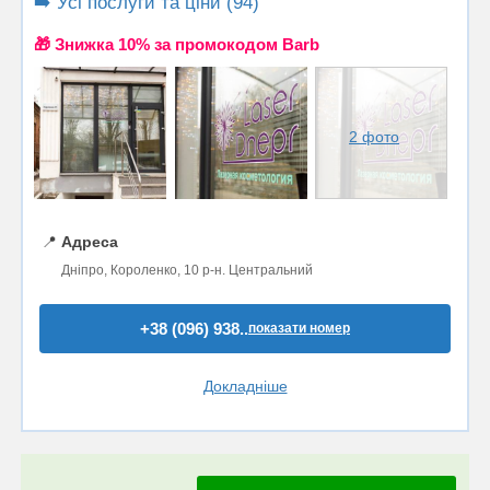
➡️ Усі послуги та ціни (94)
🎁 Знижка 10% за промокодом Barb
2 фото
📍
Адреса
Дніпро, Короленко, 10 р-н. Центральний
+38 (096) 938..
показати номер
Докладніше