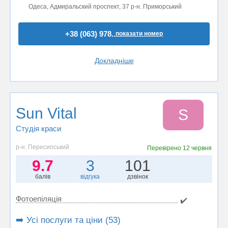
Одеса, Адмиральский проспект, 37 р-н. Приморський
+38 (063) 978..
показати номер
Докладніше
Sun Vital
S
Студія краси
р-н. Пересипський
Перевірено
12 червня
9.7
3
101
балів
відгука
дзвінок
Фотоепіляція
✔️
➡️ Усі послуги та ціни (53)