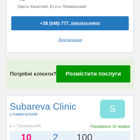
Одеса, Канатная, 81 р-н. Приморський
+38 (048) 777..
показати номер
Докладніше
Розмістити послуги
Потрібні клієнти?
Subareva Clinic
S
стоматологія
р-н. Приморський
Перевірено
16 червня
10
2
100