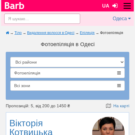
UA
Одеса
→
Тіло
→
Видалення волосся в Одесі
→
Епіляція
→
Фотоепіляція
Фотоепіляція в Одесі
Фотоепіляція
Всі зони
Пропозицій: 5, від 200 до 1450 ₴
На карті
Вікторія
Котвицька