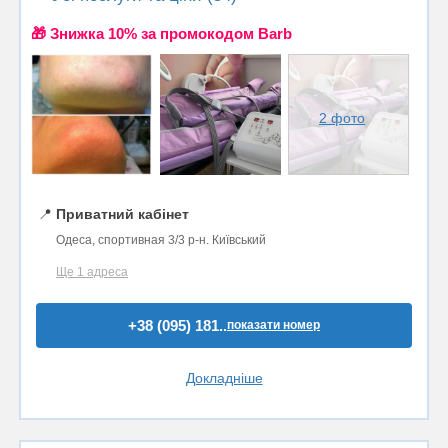
🎁 Знижка 10% за промокодом Barb
2 фото
📍
Приватний кабінет
Одеса, спортивная 3/3 р-н. Київський
Ще 1 адреса
+38 (095) 181..
показати номер
Докладніше