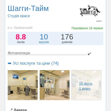
Шагги-Тайм
Студія краси
р-н. Приморський
Перевірено
18 червня
8.8
10
176
балів
відгуків
дзвінків
Фотоепіляція
✔️
➡️ Усі послуги та ціни (74)
16 фото
1 відео
📍
Адреса