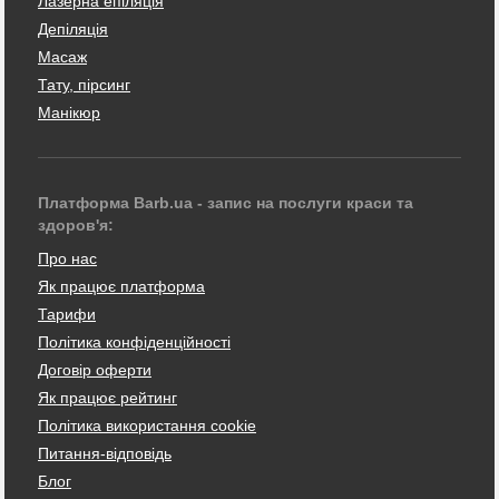
Лазерна епіляція
Депіляція
Масаж
Тату, пірсинг
Манікюр
Платформа Barb.ua - запис на послуги краси та
здоров'я:
Про нас
Як працює платформа
Тарифи
Політика конфіденційності
Договір оферти
Як працює рейтинг
Політика використання cookie
Питання-відповідь
Блог