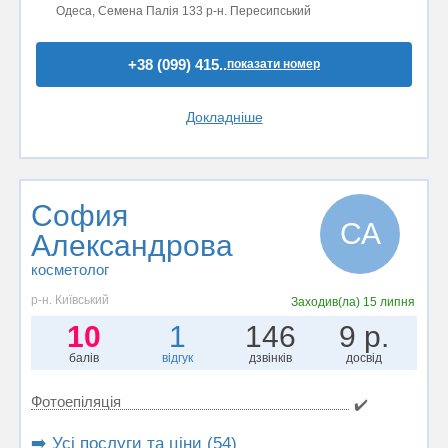
Одеса, Семена Палія 133 р-н. Пересипський
+38 (099) 415..
показати номер
Докладніше
София
СА
Александрова
косметолог
р-н. Київський
Заходив(ла)
15 липня
10
1
146
9 р.
балів
відгук
дзвінків
досвід
Фотоепіляція
✔️
➡️ Усі послуги та ціни (54)