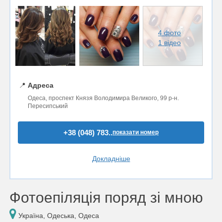
4 фото
1 відео
📍
Адреса
Одеса, проспект Князя Володимира Великого, 99 р-н.
Пересипський
+38 (048) 783..
показати номер
Докладніше
Фотоепіляція поряд зі мною
Україна, Одеська, Одеса