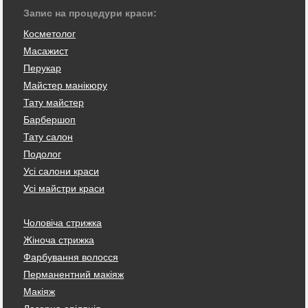
Запис на процедури краси:
Косметолог
Масажист
Перукар
Майстер манікюру
Тату майстер
Барбершоп
Тату салон
Подолог
Усі салони краси
Усі майстри краси
Чоловіча стрижка
Жіноча стрижка
Фарбування волосся
Перманентний макіяж
Макіяж