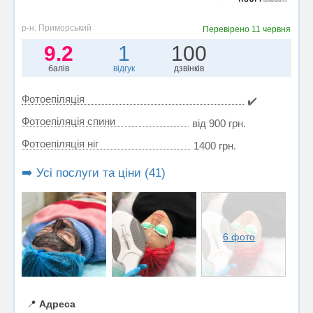
р-н. Приморський
Перевірено
11 червня
9.2
1
100
балів
відгук
дзвінків
Фотоепіляція
✔️
Фотоепіляція спини
від 900 грн.
Фотоепіляція ніг
1400 грн.
➡️ Усі послуги та ціни (41)
6 фото
📍
Адреса