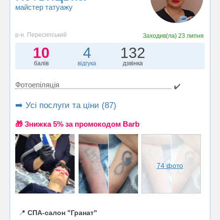
майстер татуажу
р-н. Пересипський
Заходив(ла)
23 липня
10
4
132
балів
відгука
дзвінка
Фотоепіляція
✔️
➡️ Усі послуги та ціни (87)
🎁 Знижка 5% за промокодом Barb
74 фото
📍
СПА-салон "Гранат"