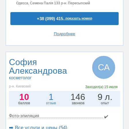
Одесса, Семена Палія 133 р-н. Пересыпский
+38 (099) 415..
показать номер
Подробнее
София
СА
Александрова
косметолог
р-н. Киевский
Заходил(а)
15 июля
10
1
146
9 л.
баллов
отзыв
звонков
опыт
Фото-эпиляция
✔️
➡️ Все услуги и цены (54)