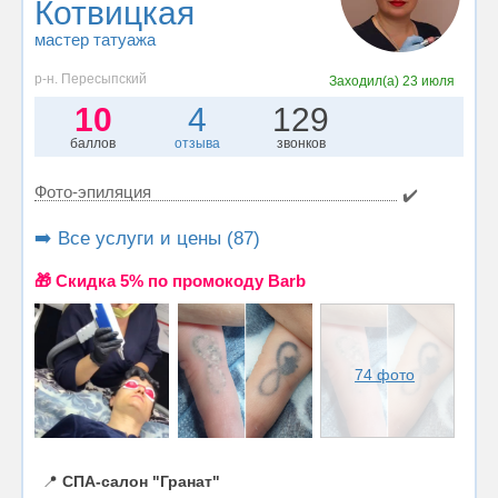
Котвицкая
мастер татуажа
р-н. Пересыпский
Заходил(а)
23 июля
10
4
129
баллов
отзыва
звонков
Фото-эпиляция
✔️
➡️ Все услуги и цены (87)
🎁 Cкидка 5% по промокоду Barb
74 фото
📍
СПА-салон "Гранат"