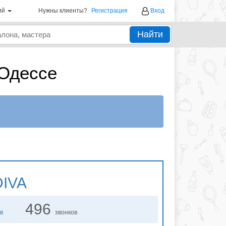
ий
Нужны клиенты?
Регистрация
Вход
Найти
 Одессе
IVA
496
в
звонков