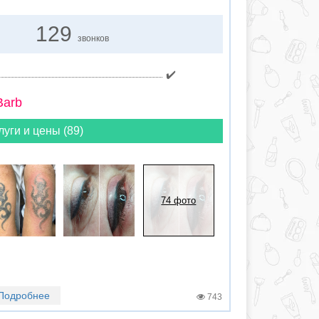
129
звонков
✔️
Barb
луги и цены (89)
74 фото
Подробнее
743