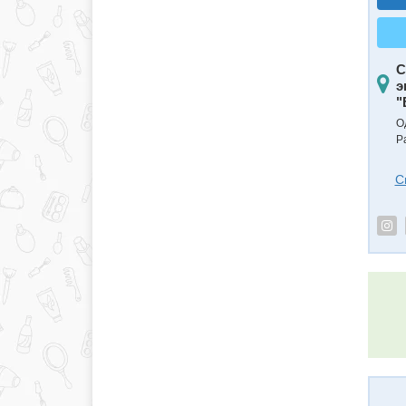
С
э
"
О
Р
С