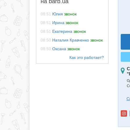
на barb.ua
08:51
Юлия
звонок
08:51
Ирина
звонок
08:51
Екатерина
звонок
08:50
Наталия Кравченко
звонок
08:50
Оксана
звонок
С
"
О
С
С