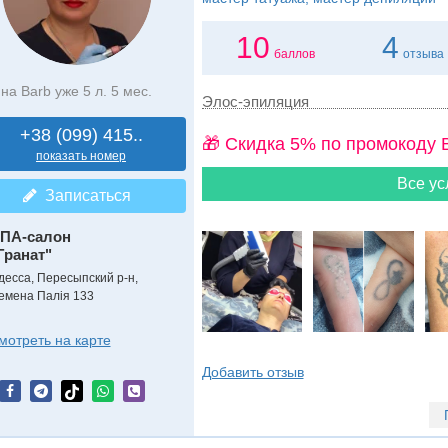
10
4
баллов
отзыва
на Barb уже 5 л. 5 мес.
Элос-эпиляция
+38 (099) 415..
🎁 Cкидка 5% по промокоду 
показать номер
Все ус
Записаться
ПА-салон
Гранат"
десса, Пересыпский р-н,
емена Палія 133
мотреть на карте
Добавить отзыв