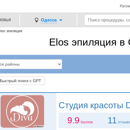
Русск
ровья
Одесса
лос эпиляция
Elos эпиляция в
ыстрый поиск с GPT
Студия красоты
D
9.9
11
баллов
отзыво