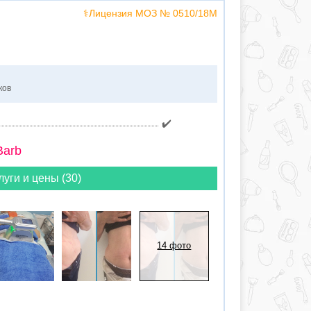
⚕️Лицензия МОЗ № 0510/18M
ков
✔️
Barb
луги и цены (30)
14 фото