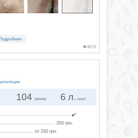
Подробнее
8275
депиляции
104
6 л.
звонка
опыт
✔️
200 грн.
от 250 грн.