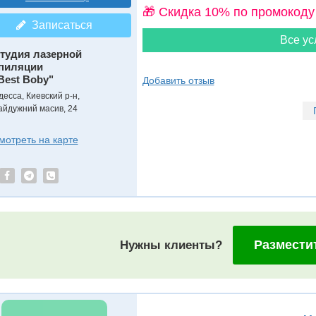
🎁 Cкидка 10% по промокоду
Записаться
Все ус
тудия лазерной
пиляции
Best Boby"
Добавить отзыв
десса, Киевский р-н,
айдужний масив, 24
мотреть на карте
Размести
Нужны клиенты?