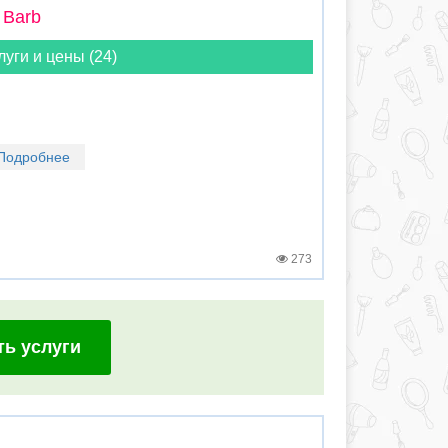
 Barb
луги и цены (24)
Подробнее
273
ть услуги