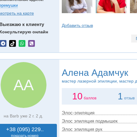
еремушки
мотреть на карте
Выезжаю к клиенту
Добавить отзыв
Консультирую онлайн
Алена Адамчук
АА
мастер лазерной эпиляции, мастер 
10
1
баллов
отзыв
Элос-эпиляция
на Barb уже 2 г. 2 д.
Элос эпиляция подмышек
+38 (095) 229..
Элос эпиляция рук
показать номер