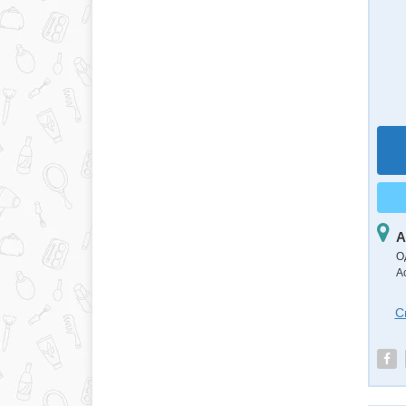
А
О
А
С