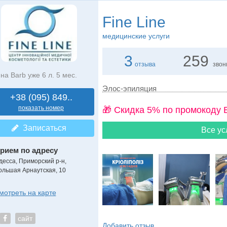
Fine Line
медицинские услуги
3
259
отзыва
звон
на Barb уже 6 л. 5 мес.
Элос-эпиляция
+38 (095) 849..
показать номер
🎁 Cкидка 5% по промокоду 
Записаться
Все ус
рием по адресу
десса, Приморский р-н,
ольшая Арнаутская, 10
мотреть на карте
сайт
Добавить отзыв