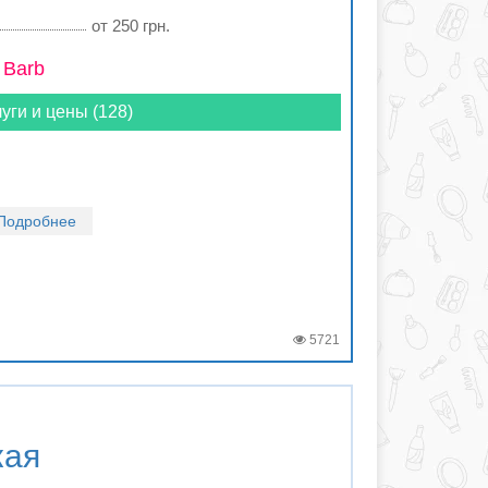
от 250 грн.
 Barb
уги и цены (128)
Подробнее
5721
кая