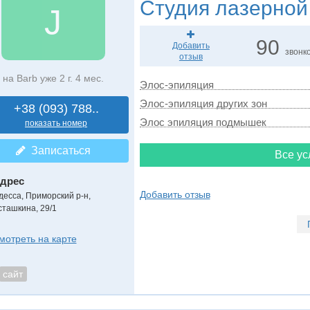
Студия лазерной
J
90
Добавить
звонк
отзыв
на Barb уже 2 г. 4 мес.
Элос-эпиляция
Элос-эпиляция других зон
+38 (093) 788..
Элос эпиляция подмышек
показать номер
Записаться
Все ус
дрес
Добавить отзыв
десса, Приморский р-н
,
сташкина, 29/1
мотреть на карте
сайт