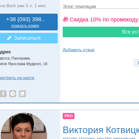
на Barb уже 5 л. 1 мес.
Элос-эпиляция
+38 (093) 398..
🎁 Cкидка 10% по промокоду
показать номер
Все усл
Записаться
Добавить отзыв
дрес
десса, Панорама
,
нязя Ярослава Мудрого, 16
мотреть на карте
PRO
Виктория Котвиц
мастер татуажа, мастер депиляции