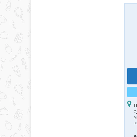
П
О
М
о
Д