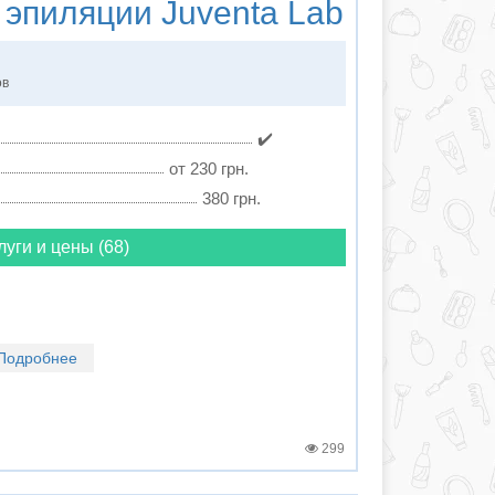
 эпиляции
Juventa Lab
ов
✔️
от 230 грн.
380 грн.
луги и цены (68)
Подробнее
299