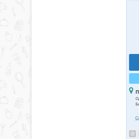
П
О
Б
С