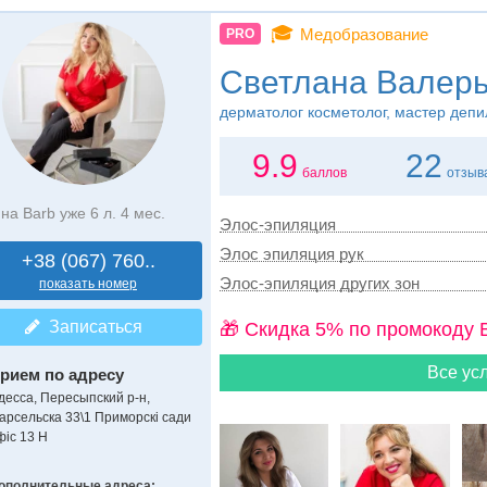
🎓
Медобразование
PRO
Светлана Валерь
дерматолог косметолог, мастер деп
9.9
22
баллов
отзыв
на Barb уже 6 л. 4 мес.
Элос-эпиляция
Элос эпиляция рук
+38 (067) 760..
Элос-эпиляция других зон
показать номер
Записаться
🎁 Cкидка 5% по промокоду 
Все усл
рием по адресу
десса, Пересыпский р-н,
арсельска 33\1 Приморскі сади
фіс 13 Н
ополнительные адреса: