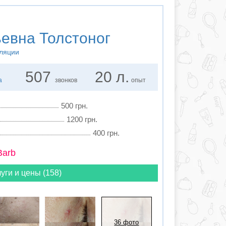
евна Толстоног
иляции
507
20 л.
а
звонков
опыт
500 грн.
1200 грн.
400 грн.
Barb
уги и цены (158)
36 фото