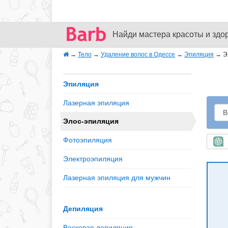
Найди мастера красоты и здо
→
Тело
→
Удаление волос в Одессе
→
Эпиляция
→
Э
Эпиляция
Лазерная эпиляция
Элос-эпиляция
Фотоэпиляция
Б
Электроэпиляция
Лазерная эпиляция для мужчин
Депиляция
Восковая депиляция