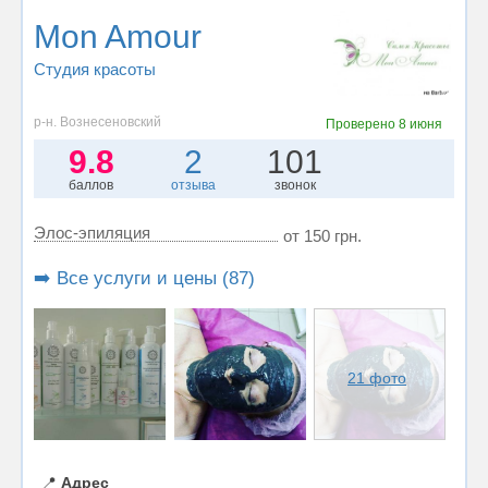
Mon Amour
Студия красоты
р-н. Вознесеновский
Проверено
8 июня
9.8
2
101
баллов
отзыва
звонок
Элос-эпиляция
от 150 грн.
➡️ Все услуги и цены (87)
21 фото
📍
Адрес