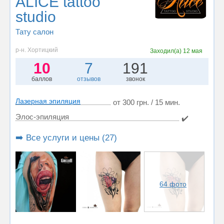
ALICE tattoo
studio
Тату салон
р-н. Хортицкий
Заходил(а)
12 мая
10
7
191
баллов
отзывов
звонок
Лазерная эпиляция
от 300 грн. / 15 мин.
Элос-эпиляция
✔️
➡️ Все услуги и цены (27)
64 фото