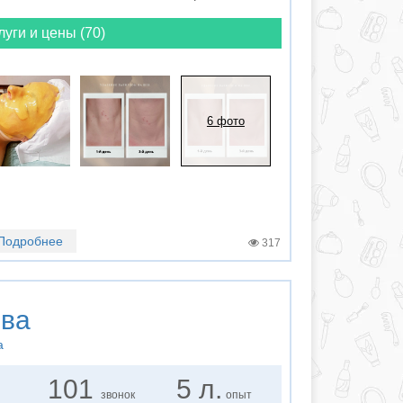
луги и цены (70)
6 фото
Подробнее
317
ова
а
101
5 л.
звонок
опыт