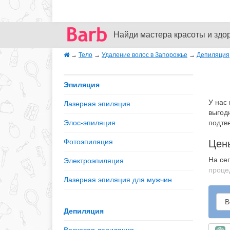
Найди мастера красоты и здо
→
Тело
→
Удаление волос в Запорожье
→
Депиляция
Эпиляция
У нас
Лазерная эпиляция
выгод
Элос-эпиляция
подтв
Фотоэпиляция
Цен
На се
Электроэпиляция
процед
Лазерная эпиляция для мужчин
Депиляция