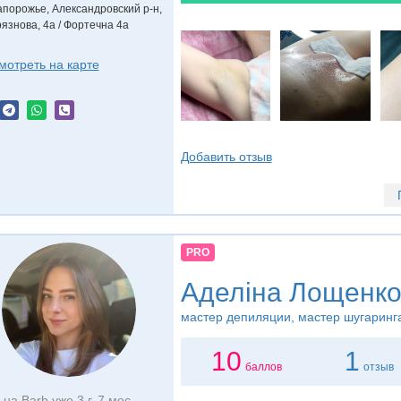
апорожье, Александровский р-н,
рязнова, 4а / Фортечна 4а
мотреть на карте
Добавить отзыв
PRO
Аделіна Лощенк
мастер депиляции, мастер шугаринг
10
1
баллов
отзыв
на Barb уже 3 г. 7 мес.