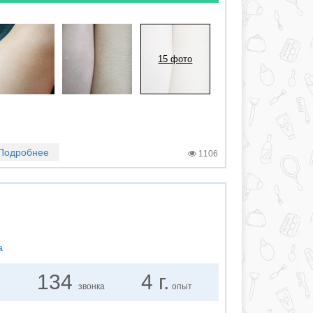
15 фото
Подробнее
1106
о
а
134
4 г.
звонка
опыт