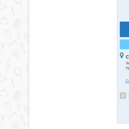
С
З
П
С