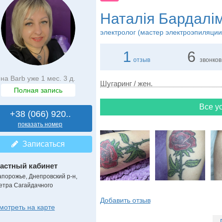
Наталія Бардалі
электролог (мастер электроэпиляции
1
6
отзыв
звонков
на Barb уже 1 мес. 3 д.
Шугаринг / жен.
Полная запись
Все ус
+38 (066) 920..
показать номер
Записаться
астный кабинет
апорожье, Днепровский р-н,
етра Сагайдачного
Добавить отзыв
мотреть на карте