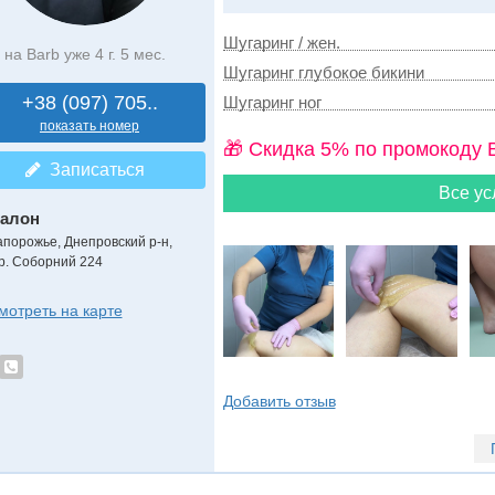
Шугаринг / жен.
на Barb уже 4 г. 5 мес.
Шугаринг глубокое бикини
+38 (097) 705..
Шугаринг ног
показать номер
🎁 Cкидка 5% по промокоду 
Записаться
Все ус
алон
апорожье, Днепровский р-н,
р. Соборний 224
мотреть на карте
Добавить отзыв