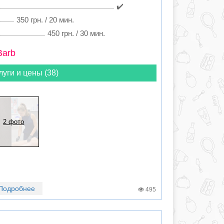
✔️
350 грн. / 20 мин.
450 грн. / 30 мин.
Barb
луги и цены (38)
2 фото
Подробнее
495