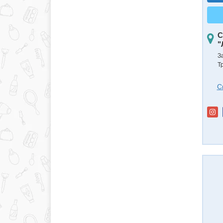
С
"
З
Т
С