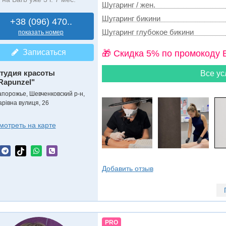
Шугаринг / жен.
Шугаринг бикини
+38 (096) 470..
Шугаринг глубокое бикини
показать номер
Записаться
🎁 Cкидка 5% по промокоду 
тудия красоты
Все ус
Rapunzel"
апорожье, Шевченковский р-н,
арівна вулиця, 26
мотреть на карте
Добавить отзыв
PRO