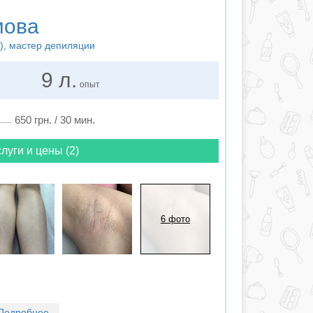
мова
), мастер депиляции
9 л.
опыт
650 грн. / 30 мин.
луги и цены (2)
6 фото
Подробнее