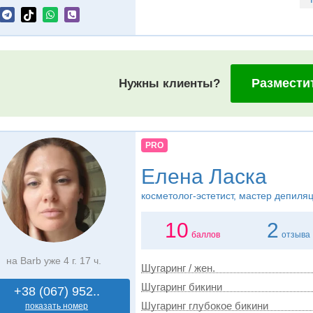
Размести
Нужны клиенты?
PRO
Елена Ласка
косметолог-эстетист, мастер депиля
10
2
баллов
отзыва
на Barb уже 4 г. 17 ч.
Шугаринг / жен.
Шугаринг бикини
+38 (067) 952..
Шугаринг глубокое бикини
показать номер