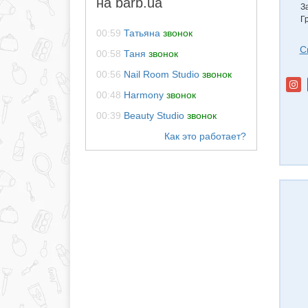
на barb.ua
З
Г
00:59
Татьяна
звонок
С
00:58
Таня
звонок
00:56
Nail Room Studio
звонок
00:48
Harmony
звонок
00:39
Beauty Studio
звонок