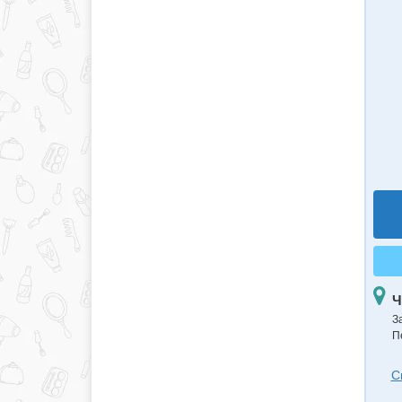
Ч
З
П
С