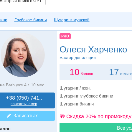
ыстрый поиск с GPT
кини
Глубокое бикини
Шугаринг мужской
PRO
Олеся Харченко
мастер депиляции
10
17
баллов
отзыв
на Barb уже 4 г. 10 мес.
Шугаринг / жен.
Шугаринг глубокое бикини
+38 (050) 741..
Шугаринг бикини
показать номер
Записаться
🎁 Cкидка 20% по промокоду
Все ус
алон