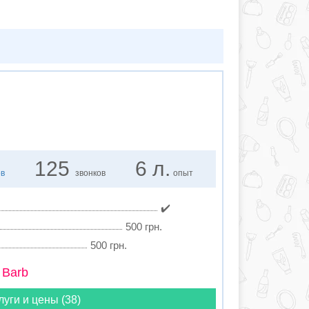
125
6 л.
ов
звонков
опыт
✔️
500 грн.
500 грн.
 Barb
луги и цены (38)