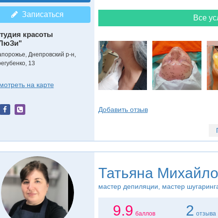
Записаться
Все ус
тудия красоты
ЛюЗи"
апорожье, Днепровский р-н,
регубенко, 13
мотреть на карте
Добавить отзыв
Татьяна Михайл
мастер депиляции, мастер шугаринг
9.9
2
баллов
отзыва