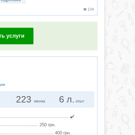
134
ть услуги
ции
223
6 л.
звонка
опыт
✔️
250 грн.
400 грн.