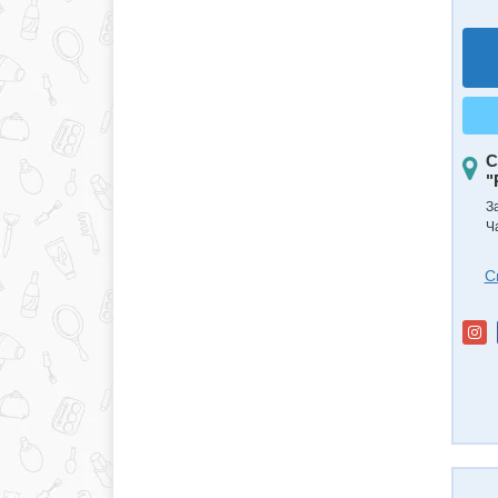
С
"
З
Ч
С