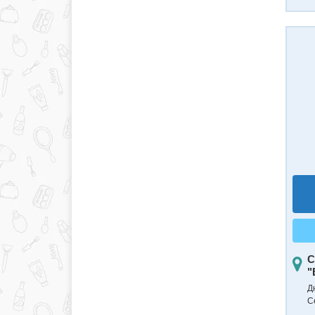
С
"
Д
С