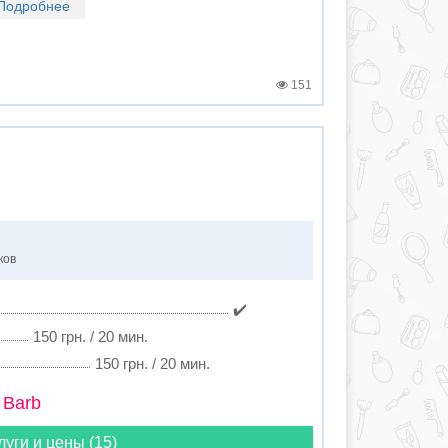
Подробнее
151
ков
✔️
150 грн. / 20 мин.
150 грн. / 20 мин.
 Barb
луги и цены (15)