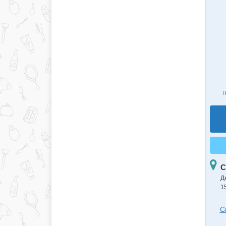
н
С
Д
15
С