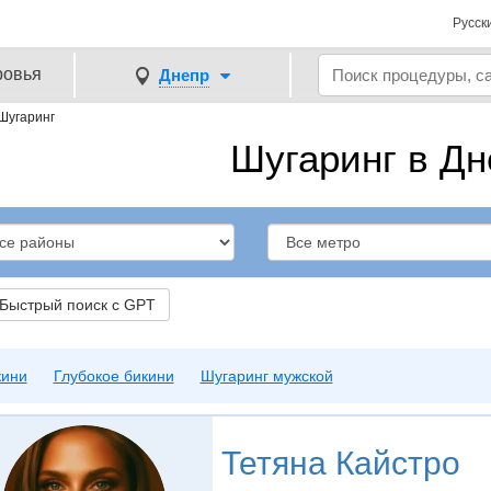
Русск
ровья
Днепр
Шугаринг
Шугаринг в Дн
ыстрый поиск с GPT
кини
Глубокое бикини
Шугаринг мужской
Тетяна Кайстро