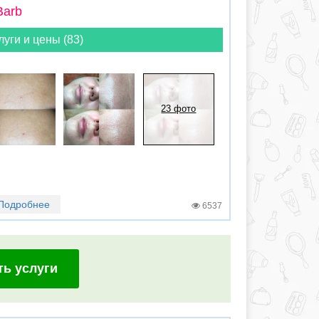
Barb
луги и цены (83)
23 фото
Подробнее
6537
ть услуги