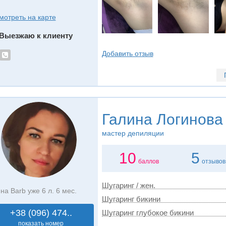
мотреть на карте
Выезжаю к клиенту
Добавить отзыв
Галина Логинова
мастер депиляции
10
5
баллов
отзывов
Шугаринг / жен.
на Barb уже 6 л. 6 мес.
Шугаринг бикини
+38 (096) 474..
Шугаринг глубокое бикини
показать номер