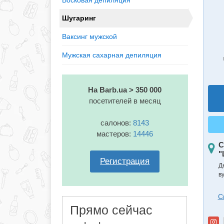
Восковая депиляция
Шугаринг
Ваксинг мужской
Мужская сахарная депиляция
На Barb.ua > 350 000
посетителей в месяц
салонов:
8143
мастеров:
14446
С
"
Регистрация
Д
в
С
Прямо сейчас