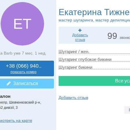
Екатерина Тижне
ЕТ
мастер шугаринга, мастер депиляци
99
Добавить
звонк
отзыв
Шугаринг / жен.
а Barb уже 7 мес. 1 нед.
Шугаринг глубокое бикини
+38 (066) 940..
Шугаринг бикини
показать номер
Все ус
Записаться
алон
Добавить отзыв
непр, Шевченковский р-н,
2 дивізії, 3
мотреть на карте