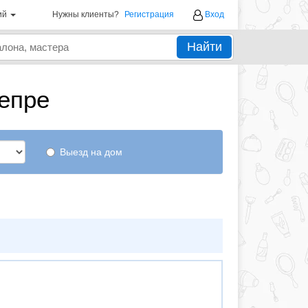
ий
Нужны клиенты?
Регистрация
Вход
Найти
епре
Выезд на дом