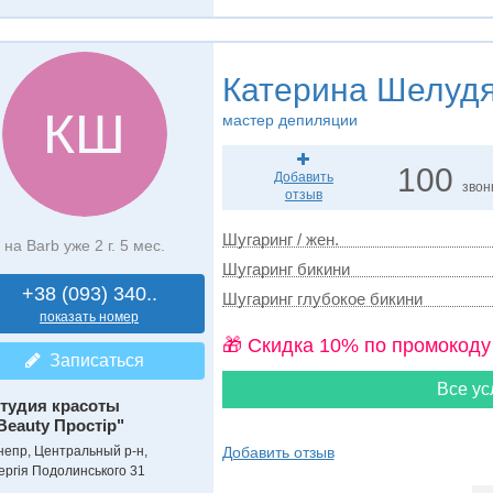
Катерина Шелуд
КШ
мастер депиляции
100
Добавить
звон
отзыв
Шугаринг / жен.
на Barb уже 2 г. 5 мес.
Шугаринг бикини
+38 (093) 340..
Шугаринг глубокое бикини
показать номер
🎁 Cкидка 10% по промокоду
Записаться
Все ус
тудия красоты
Beauty Простір"
непр, Центральный р-н,
Добавить отзыв
ергія Подолинського 31