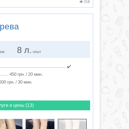
318
рева
8 л.
ков
опыт
✔️
450 грн. / 20 мин.
600 грн. / 30 мин.
луги и цены (13)