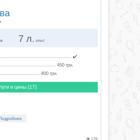
ва
и
7 л.
ов
опыт
✔️
450 грн.
400 грн.
луги и цены (17)
Подробнее
139