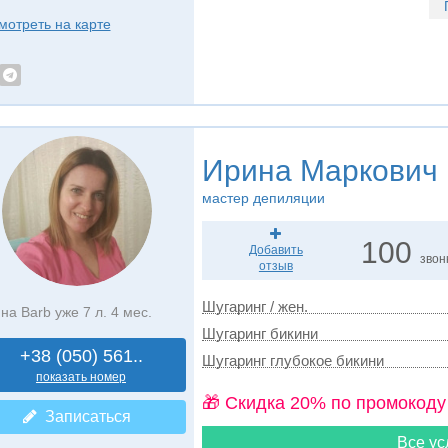
мотреть на карте
Ирина Маркович
мастер депиляции
100
Добавить
звон
отзыв
Шугаринг / жен.
на Barb уже 7 л. 4 мес.
Шугаринг бикини
+38 (050) 561..
Шугаринг глубокое бикини
показать номер
🎁 Cкидка 20% по промокоду
Записаться
Все ус