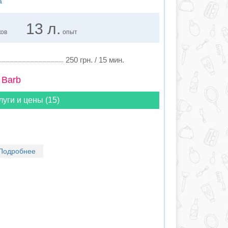
а
13 л.
ков
опыт
250 грн. / 15 мин.
 Barb
луги и цены (15)
Подробнее