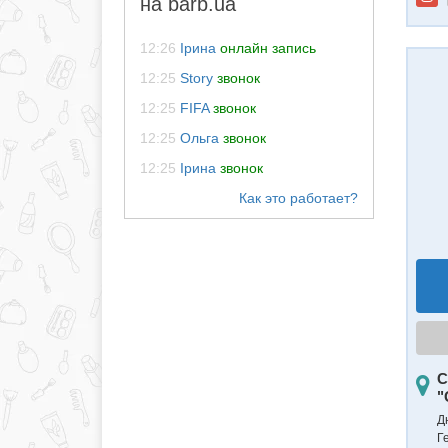
на barb.ua
12:26
Ірина
онлайн запись
12:25
Story
звонок
12:25
FIFA
звонок
12:25
Ольга
звонок
12:25
Ірина
звонок
С
"
Д
Г