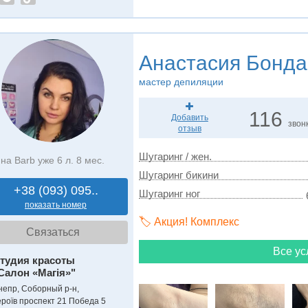
Анастасия Бонда
мастер депиляции
116
Добавить
звон
отзыв
Шугаринг / жен.
на Barb уже 6 л. 8 мес.
Шугаринг бикини
+38 (093) 095..
Шугаринг ног
показать номер
🏷️ Акция! Комплекс
Связаться
Все ус
тудия красоты
Салон «Магія»"
непр, Соборный р-н,
ероїв проспект 21 Победа 5