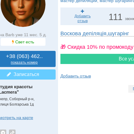
мастер депиляции, мастер шугаринг
111
Добавить
звон
отзыв
Воскова депіляція,шугарінг
на Barb уже 11 мес. 5 д.
Свет есть
🎁 Cкидка 10% по промокоду
+38 (063) 462..
Все ус
показать номер
Записаться
Добавить отзыв
тудия красоты
Lacmera"
непр, Соборный р-н,
улиця Болгарська 1д
мотреть на карте