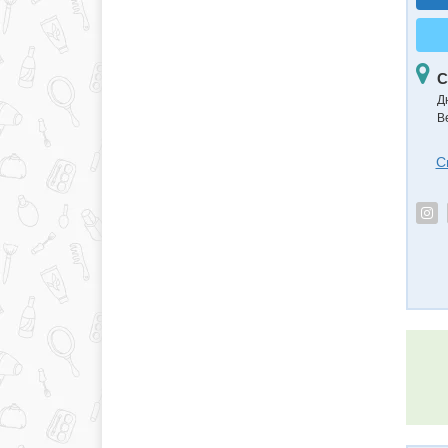
С
Д
В
С