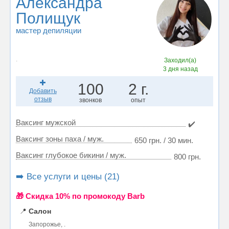
Александра
Полищук
мастер депиляции
.
Заходил(а)
3 дня назад
100
2 г.
Добавить
отзыв
звонков
опыт
Ваксинг мужской
✔️
Ваксинг зоны паха / муж.
650 грн. / 30 мин.
Ваксинг глубокое бикини / муж.
800 грн.
➡️ Все услуги и цены (21)
🎁 Cкидка 10% по промокоду Barb
📍
Салон
Запорожье, .