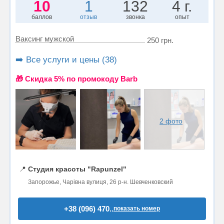
10
1
132
4 г.
баллов
отзыв
звонка
опыт
Ваксинг мужской
250 грн.
➡️ Все услуги и цены (38)
🎁 Cкидка 5% по промокоду Barb
2 фото
📍
Студия красоты "Rapunzel"
Запорожье, Чарівна вулиця, 26 р-н. Шевченковский
+38 (096) 470..
показать номер