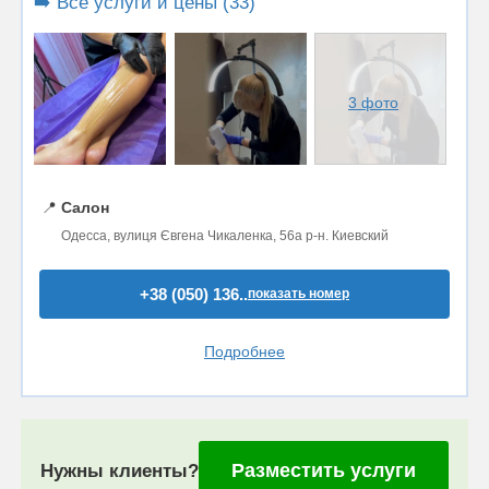
➡️ Все услуги и цены (33)
3 фото
📍
Салон
Одесса, вулиця Євгена Чикаленка, 56а р-н. Киевский
+38 (050) 136..
показать номер
Подробнее
Разместить услуги
Нужны клиенты?