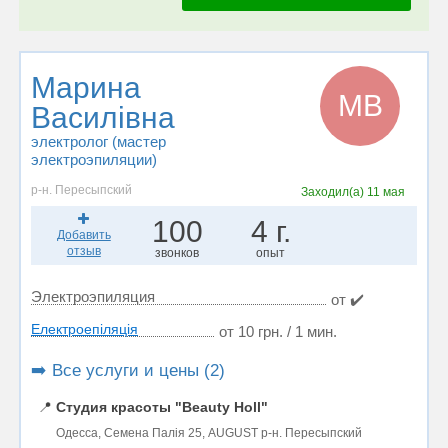
Марина
МВ
Василівна
электролог (мастер
электроэпиляции)
р-н. Пересыпский
Заходил(а)
11 мая
100
4 г.
Добавить
отзыв
звонков
опыт
Электроэпиляция
от ✔️
Електроепіляція
от 10 грн. / 1 мин.
➡️ Все услуги и цены (2)
📍
Студия красоты "Beauty Holl"
Одесса, Семена Палія 25, AUGUST р-н. Пересыпский