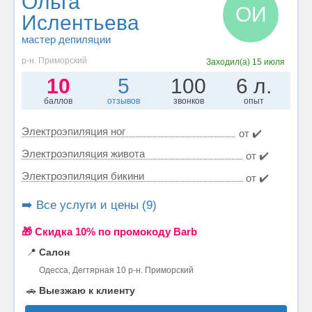
Ольга
ОИ
Ислентьева
мастер депиляции
р-н. Приморский
Заходил(а)
15 июля
10
5
100
6 л.
баллов
отзывов
звонков
опыт
Электроэпиляция ног
от ✔️
Электроэпиляция живота
от ✔️
Электроэпиляция бикини
от ✔️
➡️ Все услуги и цены (9)
🎁 Cкидка 10% по промокоду Barb
📍
Салон
Одесса, Дегтярная 10 р-н. Приморский
🚗
Выезжаю к клиенту