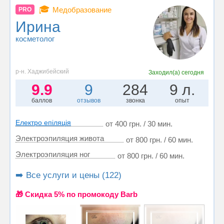
🎓
Медобразование
PRO
Ирина
косметолог
р-н. Хаджибейский
Заходил(а)
сегодня
9.9
9
284
9 л.
баллов
отзывов
звонка
опыт
Електро епіляція
от 400 грн. / 30 мин.
Электроэпиляция живота
от 800 грн. / 60 мин.
Электроэпиляция ног
от 800 грн. / 60 мин.
➡️ Все услуги и цены (122)
🎁 Cкидка 5% по промокоду Barb