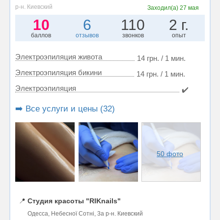
р-н. Киевский
Заходил(а)
27 мая
10
6
110
2 г.
баллов
отзывов
звонков
опыт
Электроэпиляция живота
14 грн. / 1 мин.
Электроэпиляция бикини
14 грн. / 1 мин.
Электроэпиляция
✔️
➡️ Все услуги и цены (32)
50 фото
📍
Студия красоты "RIKnails"
Одесса, Небесної Сотні, 3а р-н. Киевский