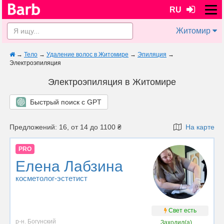
RU
Житомир
→
Тело
→
Удаление волос в Житомире
→
Эпиляция
→
Электроэпиляция
Электроэпиляция в Житомире
Быстрый поиск с GPT
Предложений: 16, от 14 до 1100 ₴
На карте
PRO
Елена Лабзина
косметолог-эстетист
Свет есть
р-н. Богунский
Заходил(а)