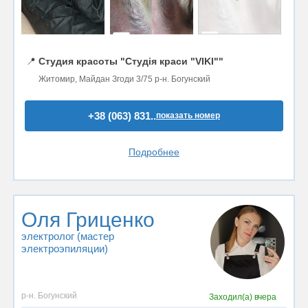
📍
Студия красоты "Студія краси "VIKI""
Житомир, Майдан Згоди 3/75 р-н. Богунский
+38 (063) 831..
показать номер
Подробнее
Оля Гриценко
электролог (мастер
электроэпиляции)
р-н. Богунский
Заходил(а)
вчера