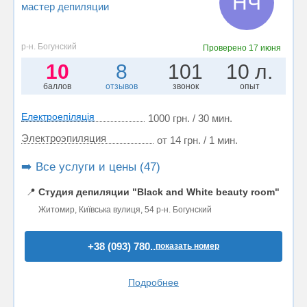
НЧ
мастер депиляции
р-н. Богунский
Проверено
17 июня
10
8
101
10 л.
баллов
отзывов
звонок
опыт
Електроепіляція
1000 грн. / 30 мин.
Электроэпиляция
от 14 грн. / 1 мин.
➡️ Все услуги и цены (47)
📍
Студия депиляции "Black and White beauty room"
Житомир, Київська вулиця, 54 р-н. Богунский
+38 (093) 780..
показать номер
Подробнее