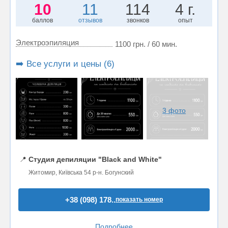
10
11
114
4 г.
баллов
отзывов
звонков
опыт
Электроэпиляция
1100 грн. / 60 мин.
➡️ Все услуги и цены (6)
3 фото
📍
Студия депиляции "Black and White"
Житомир, Київська 54 р-н. Богунский
+38 (098) 178..
показать номер
Подробнее