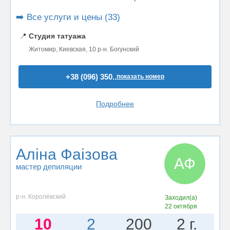
➡️ Все услуги и цены (33)
📍
Студия татуажа
Житомир, Киевская, 10 р-н. Богунский
+38 (096) 350..
показать номер
Подробнее
Аліна Фаізова
АФ
мастер депиляции
р-н. Королёвский
Заходил(а)
22 октября
10
2
200
2 г.