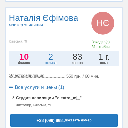
Наталія Єфімова
НЄ
мастер эпиляции
Київська,79
Заходил(а)
31 октября
10
2
83
1 г.
баллов
отзыва
звонка
опыт
Электроэпиляция
550 грн. / 60 мин.
➡️ Все услуги и цены (1)
📍
Студия депиляции "electro_mj_"
Житомир, Київська,79
+38 (096) 868..
показать номер