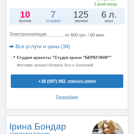
5 дней назад
10
7
125
6 л.
баллов
отзывов
звонков
опыт
Электроэпиляция
от 600 грн. / 60 мин.
➡️ Все услуги и цены (34)
📍
Студия красоты "Студія краси "БЕРЕГИНЯ""
Житомир, вулиця І.Кочерги, 5в р-н. Богунский
+38 (097) 982..
показать номер
Подробнее
Ірина Бондар
электролог (мастер