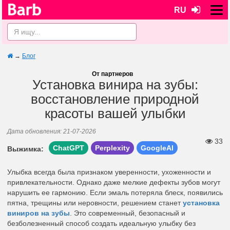
RU
→
Блог
От партнеров
Установка винира на зубы:
восстановление природной
красоты вашей улыбки
Дата обновления: 21-07-2026
33
ChatGPT
Perplexity
GoogleAI
Выжимка:
Улыбка всегда была признаком уверенности, ухоженности и
привлекательности. Однако даже мелкие дефекты зубов могут
нарушить ее гармонию. Если эмаль потеряла блеск, появились
пятна, трещины или неровности, решением станет
установка
виниров на зубы
. Это современный, безопасный и
безболезненный способ создать идеальную улыбку без