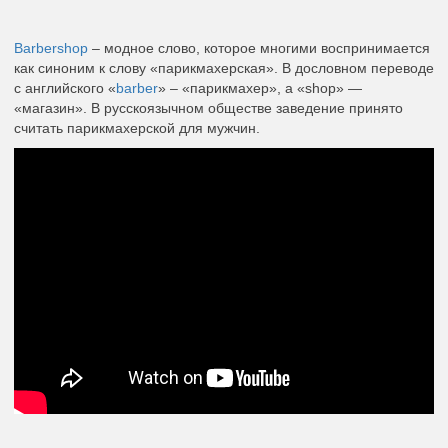
Barbershop
– модное слово, которое многими воспринимается
как синоним к слову «парикмахерская». В дословном переводе
с английского «
barber
» – «парикмахер», а «shop» —
«магазин». В русскоязычном обществе заведение принято
считать парикмахерской для мужчин.