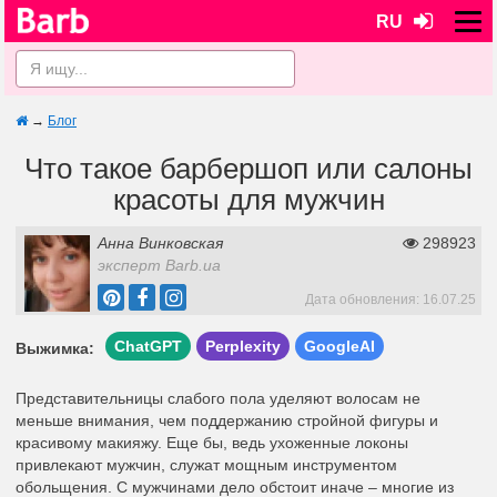
RU
→
Блог
Что такое барбершоп или салоны
красоты для мужчин
Анна Винковская
298923
эксперт Barb.ua
Дата обновления: 16.07.25
ChatGPT
Perplexity
GoogleAI
Выжимка:
Представительницы слабого пола уделяют волосам не
меньше внимания, чем поддержанию стройной фигуры и
красивому макияжу. Еще бы, ведь ухоженные локоны
привлекают мужчин, служат мощным инструментом
обольщения. С мужчинами дело обстоит иначе – многие из