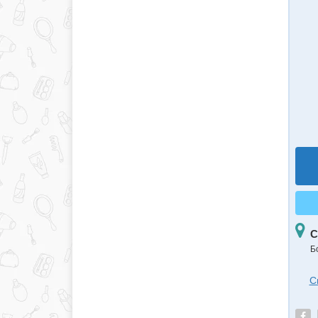
С
Б
С