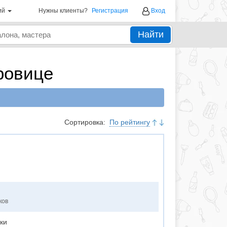
ий
Нужны клиенты?
Регистрация
Вход
Найти
ровице
Сортировка:
По рейтингу
ков
оки