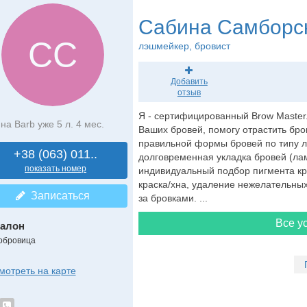
Сабина Самборс
СС
лэшмейкер
, бровист
Добавить
отзыв
Я - сертифицированный Brow Master
на Barb уже 5 л. 4 мес.
Ваших бровей, помогу отрастить бро
правильной формы бровей по типу л
+38 (063) 011..
долговременная укладка бровей (ла
показать номер
индивидуальный подбор пигмента кр
краска/хна, удаление нежелательных
Записаться
за бровками. ...
Все ус
алон
обровица
мотреть на карте