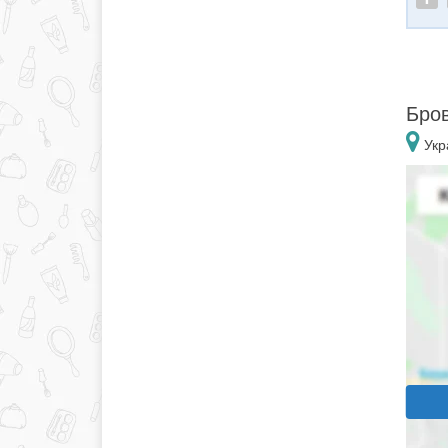
Бров
Укр