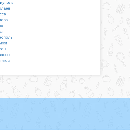
иуполь
олаев
сса
тава
но
ы
нополь
ьков
сон
кассы
нигов