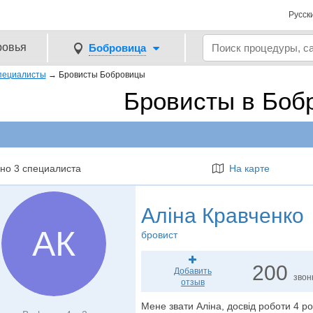
Русск
ровья
Бобровица
пециалисты
→
Бровисты Бобровицы
Бровисты в Боб
но 3 специалиста
На карте
Аліна Кравченко
АК
бровист
200
Добавить
звон
отзыв
Мене звати Аліна, досвід роботи 4 р