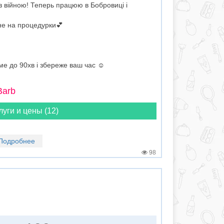
 з війною! Теперь працюю в Бобровиці і
не на процедурки💕
е до 90хв і збереже ваш час ☺️
Barb
луги и цены (12)
Подробнее
98