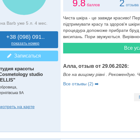
9.8
2
баллов
отзыва
Чиста шкіра - це завжди красиво! Пе
на Barb уже 5 л. 4 мес.
підтримувати красу та здоров'я шкір
процедура допоможе прибрати бруд із
+38 (098) 091..
висипань. Пори звужуються. Вирівню
показать номер
Все ус
Записаться
Алла, отзыв от 29.06.2026:
тудия красоты
Cosmetology studio
Все на вищому рівні . Рекомендую.
ELLIS"
Все отзывы (2) ➡️
обровица,
ернігівська 9А
мотреть на карте