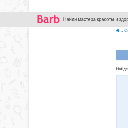
Найди мастера красоты и здо
→
С
Найде