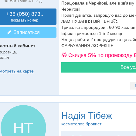
на Barb уже 4 г. 2 д.
Працювала в Чернігові, але в зв’язку
Чернігові!
+38 (050) 873..
Привіт дівчатка, запрошую вас до ме
показать номер
ЛАМІНУВАННЯ ВІЙ І БРІВ🥰
Тривалість процедури : 60-90 хвилин
Записаться
Ефект тримається 1,5-2 місяці
Якщо зробити 2 процедури то це займ
астный кабинет
ФАРБУВАННЯ /КОРЕКЦІЯ...
обровица,
🎁 Cкидка 5% по промокоду 
окзал
Все ус
мотреть на карте
Надія Тібеж
НТ
косметолог
, бровист