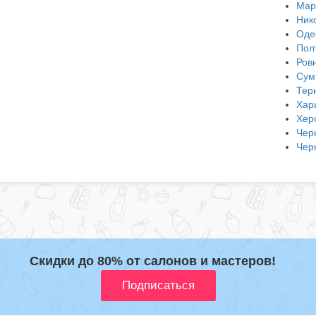
Мар
Ник
Оде
Пол
Ров
Сум
Тер
Хар
Хер
Чер
Чер
Скидки до 80% от салонов и мастеров!