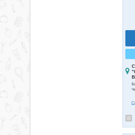
С
"
B
Б
Ч
С