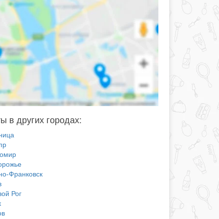
ы в других городах:
ница
пр
омир
орожье
но-Франковск
в
вой Рог
к
ов