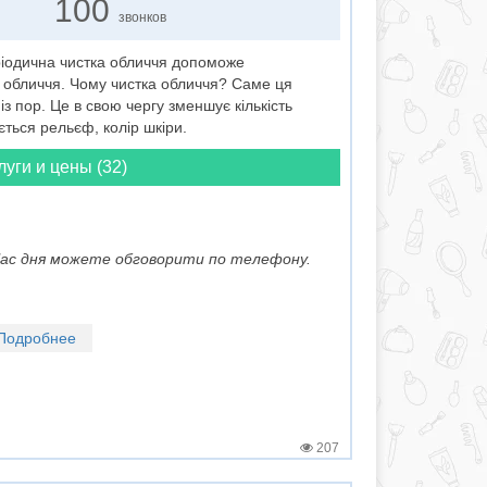
100
звонков
ріодична чистка обличчя допоможе
и обличчя. Чому чистка обличчя? Саме ця
 пор. Це в свою чергу зменшує кількість
ється рельєф, колір шкіри.
луги и цены (32)
 Час дня можете обговорити по телефону.
Подробнее
207