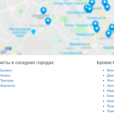
исты в соседних городах:
Бровист
Бахмач
Вин
Нежин
Дне
Прилуки
Жит
Чернигов
Зап
Ива
Кие
Кри
Луц
Льв