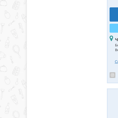
Ч
Б
В
С