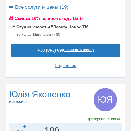
➡️ Все услуги и цены (19)
🎁 Cкидка 10% по промокоду Barb
📍
Студия красоты "Beauty House TM"
Богуслав, Миколаївська 80
+38 (063) 699..
показать номер
Подробнее
Юлія Яковенко
ЮЯ
визажист
Проверено
19 июня
100