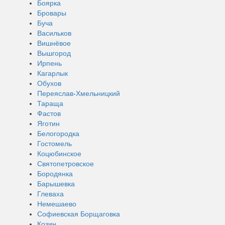
Боярка
Бровары
Буча
Васильков
Вишнёвое
Вышгород
Ирпень
Кагарлык
Обухов
Переяслав-Хмельницкий
Тараща
Фастов
Яготин
Белогородка
Гостомель
Коцюбинское
Святопетровское
Бородянка
Барышевка
Глеваха
Немешаево
Софиевская Борщаговка
Козин