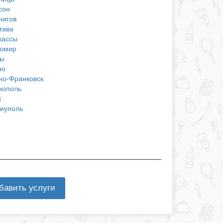
сон
нигов
тава
кассы
омир
ы
но
но-Франковск
нополь
к
иуполь
бавить услуги