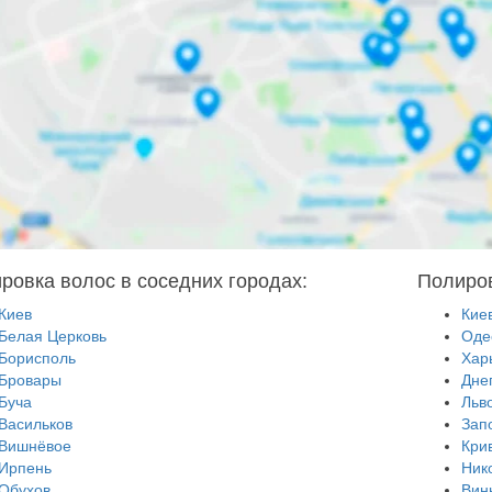
ровка волос в соседних городах:
Полиров
Киев
Кие
Белая Церковь
Оде
Борисполь
Хар
Бровары
Дне
Буча
Льв
Васильков
Зап
Вишнёвое
Кри
Ирпень
Ник
Обухов
Вин