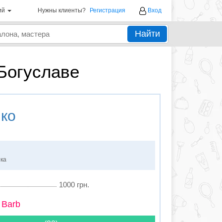
ий
Нужны клиенты?
Регистрация
Вход
Найти
Богуславе
ко
нка
1000 грн.
 Barb