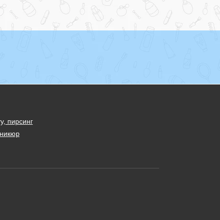
у, пирсинг
никюр