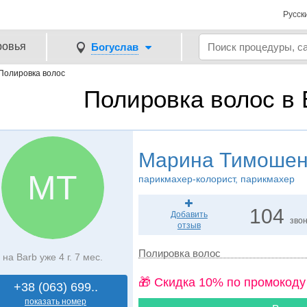
Русск
ровья
Богуслав
Полировка волос
Полировка волос в 
Марина Тимошен
МТ
парикмахер-колорист, парикмахер
104
Добавить
зво
отзыв
Полировка волос
на Barb уже 4 г. 7 мес.
🎁 Cкидка 10% по промокоду
+38 (063) 699..
показать номер