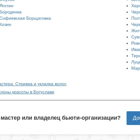
Яготин
Хер
Бородянка
Чер
Софиевская Борщаговка
Пол
Козин
Чер
Жит
Сум
Ров
Ива
Тер
Луц
Мар
стера: Стрижка и укладка волос
алоны красоты в Богуславе
 мастер или владелец бьюти-организации?
До