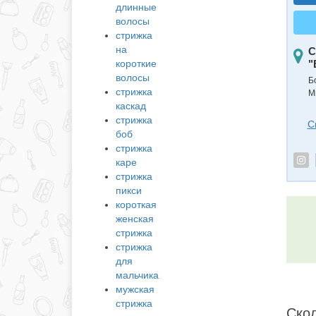
длинные
волосы
стрижка
на
С
короткие
"
волосы
Б
стрижка
М
каскад
стрижка
С
боб
стрижка
каре
стрижка
пикси
короткая
женская
стрижка
стрижка
для
мальчика
мужская
стрижка
Скол