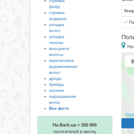
стрижка
фейд
Услу
стрижка
андеркат
✅ Па
укладка
волос
Поли
укладка
локоны
Укр
вьющиеся
волосы
кератиновое
выравнивание
волос
дреды
брейды
косички
наращивание
волос
Все фото
На Barb.ua > 350 000
посетителей в месяц