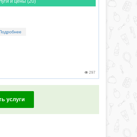
луги и цены (20)
Подробнее
297
ть услуги