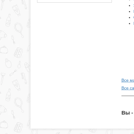
Все ма
Все с
Вы -