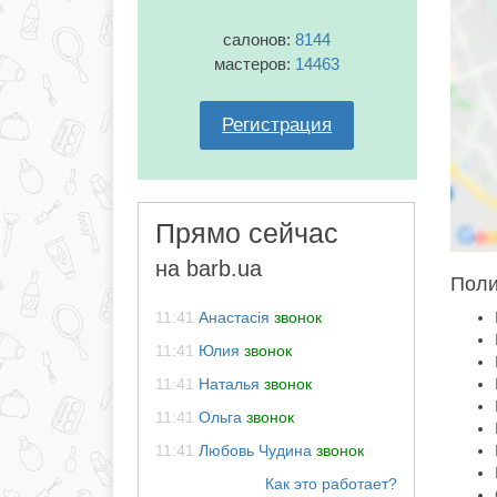
салонов:
8144
мастеров:
14463
Регистрация
Прямо сейчас
на barb.ua
Поли
11:41
Анастасія
звонок
11:41
Юлия
звонок
11:41
Наталья
звонок
11:41
Ольга
звонок
11:41
Любовь Чудина
звонок