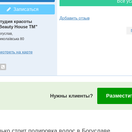
Все ус
Записаться
Добавить отзыв
тудия красоты
Beauty House TM"
огуслав,
иколаївська 80
мотреть на карте
Размести
Нужны клиенты?
ько стоит полировка волос в Богуславе