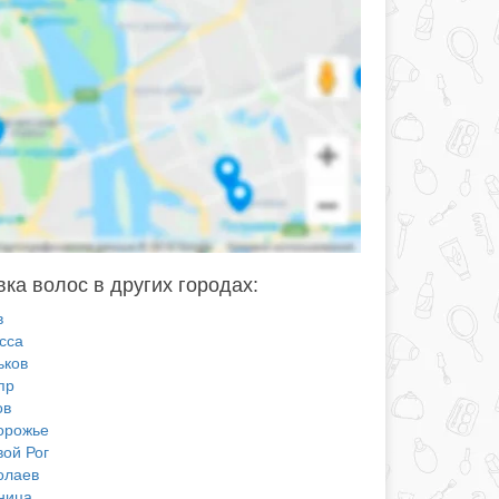
ка волос в других городах:
в
сса
ьков
пр
ов
орожье
вой Рог
олаев
ница