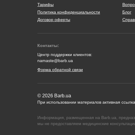
Тарифы
Вопро
Политика конфиденциальности
Блог
Договор оферты
Справ
Контакты:
Центр поддержки клиентов:
namaste@barb.ua
Форма обратной связи
© 2026 Barb.ua
При использовании материалов активная ссылка
Информация, размещенная на Barb.ua, предназ
мы не предоставляем медицинские консультации,