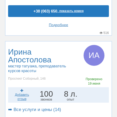
+38 (063) 650..
показать номер
Подробнее
516
Ирина
ИА
Апостолова
мастер татуажа
, преподаватель
курсов красоты
Проспект Соборный, 146
Проверено
19 июня
100
8 л.
Добавить
отзыв
звонков
опыт
➡️ Все услуги и цены (14)