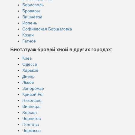
Борисполь
Бровары
Вишнёвое
Ирпень
Софиевская Борщаговка
Козин
Гатное
Биотатуаж бровей хной в других городах:
Киев
Одесса
Харьков
Днепр
Львов
Запорожье
Кривой Рог
Николаев
Винница
Херсон
Чернигов
Полтава
Черкассы