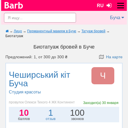
RU
Буча
→
Лицо
→
Перманентный макияж в Буче
→
Татуаж бровей
→
Биотатуаж
Биотатуаж бровей в Буче
Предложений: 1, от 300 до 300 ₴
На карте
Чеширський кіт
Ч
Буча
Студия красоты
провулок Олекси Тихого 4 ЖК Континент
Заходил(а)
30 января
10
1
100
баллов
отзыв
звонков