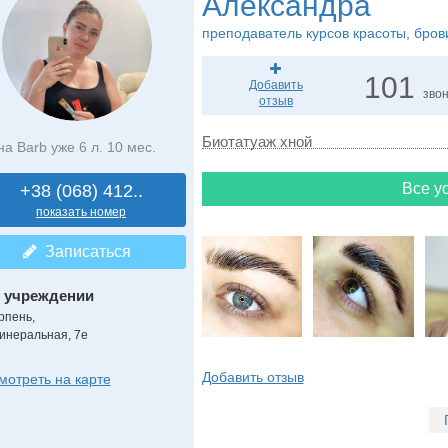
Александра
преподаватель курсов красоты, бров
101
Добавить
зво
отзыв
Биотатуаж хной
на Barb уже 6 л. 10 мес.
Все ус
+38 (068) 412..
показать номер
Записаться
 учреждении
рпень,
инеральная, 7е
Добавить отзыв
мотреть на карте