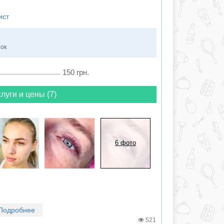
ист
нок
150 грн.
луги и цены (7)
6 фото
Подробнее
521