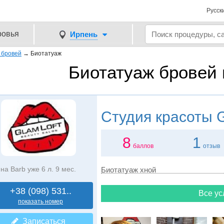
Русск
ровья
Ирпень
 бровей
→
Биотатуаж
Биотатуаж бровей 
Студия красоты
G
8
1
баллов
отзыв
на Barb уже 6 л. 9 мес.
Биотатуаж хной
+38 (098) 531..
Все ус
показать номер
Записаться