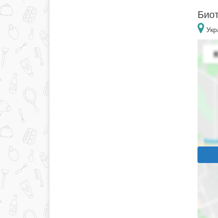
Биот
Укр