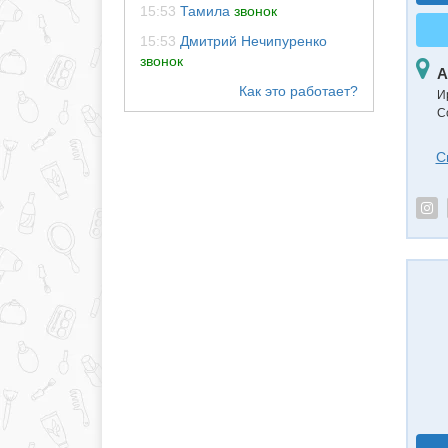
15:53
Тамила
звонок
15:53
Дмитрий Нечипуренко
звонок
А
И
С
С