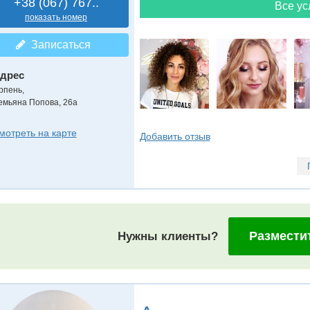
+38 (067) 767..
Все ус
показать номер
Записаться
дрес
рпень
,
емьяна Попова, 26а
мотреть на карте
Добавить отзыв
Размести
Нужны клиенты?