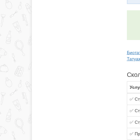
Биотат
Татуа
Скол
Услу
✅ Ст
✅ Ст
✅ Ст
✅ Пр