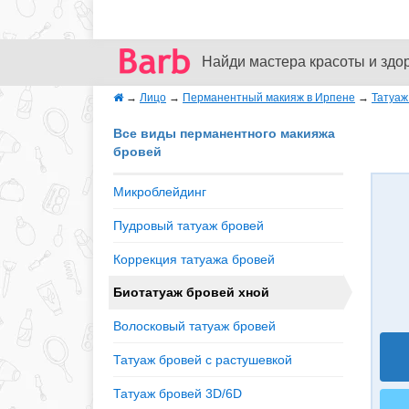
Найди мастера красоты и здо
→
Лицо
→
Перманентный макияж в Ирпене
→
Татуаж
Все виды перманентного макияжа
бровей
Микроблейдинг
Пудровый татуаж бровей
Коррекция татуажа бровей
Биотатуаж бровей хной
Волосковый татуаж бровей
Татуаж бровей с растушевкой
Татуаж бровей 3D/6D