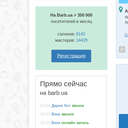
А
На Barb.ua > 350 000
И
посетителей в месяц
З
салонов:
8142
С
мастеров:
14439
Регистрация
Прямо сейчас
на barb.ua
15:54
Дария Кот
звонок
15:53
Вика
звонок
15:53
Вика
онлайн запись