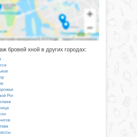
аж бровей хной в других городах:
в
сса
ьков
пр
ов
орожье
вой Рог
олаев
ница
сон
нигов
тава
кассы