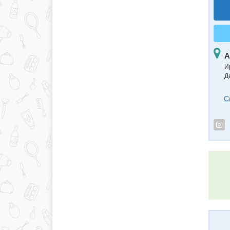
А
И
Д
С