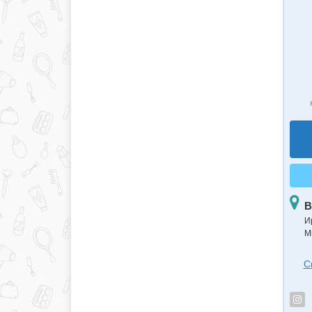
В
И
М
С