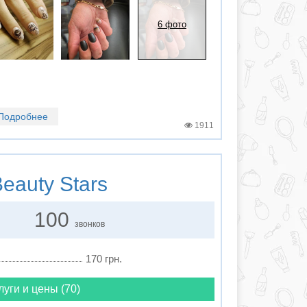
6 фото
Подробнее
1911
eauty Stars
100
звонков
170 грн.
луги и цены (70)