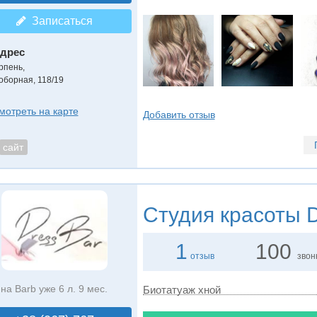
Записаться
дрес
рпень
,
оборная, 118/19
мотреть на карте
Добавить отзыв
сайт
Студия красоты
D
1
100
отзыв
звон
на Barb уже 6 л. 9 мес.
Биотатуаж хной