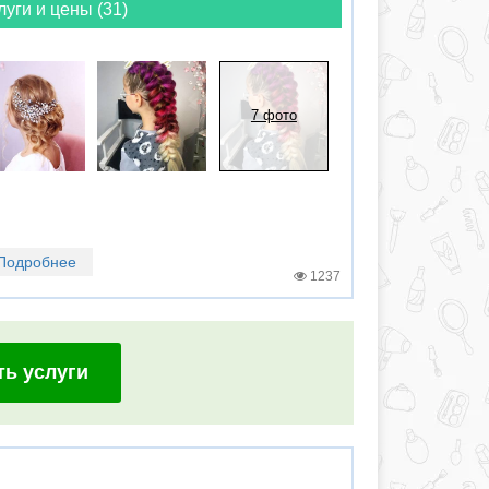
луги и цены (31)
7 фото
Подробнее
1237
ть услуги