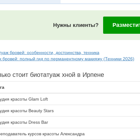
Размести
Нужны клиенты?
уаж бровей: особенности, достоинства, техника
ж бровей: полный гид по перманентному макияжу (Техники 2026)
ько стоит биотатуаж хной в Ирпене
га
удия красоты Glam Loft
удия красоты Beauty Stars
удия красоты Dress Bar
еподаватель курсов красоты Александра