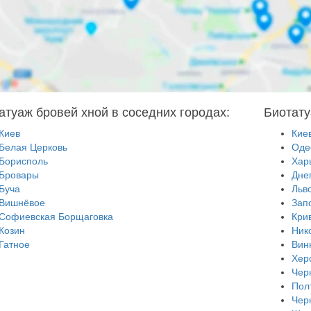
атуаж бровей хной в соседних городах:
Биотату
Киев
Кие
Белая Церковь
Оде
Борисполь
Хар
Бровары
Дне
Буча
Льв
Вишнёвое
Зап
Софиевская Борщаговка
Кри
Козин
Ник
Гатное
Вин
Хер
Чер
Пол
Чер