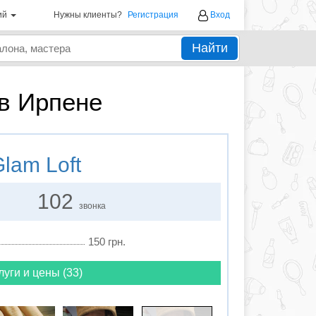
ий
Нужны клиенты?
Регистрация
Вход
Найти
в Ирпене
lam Loft
102
звонка
150 грн.
луги и цены (33)