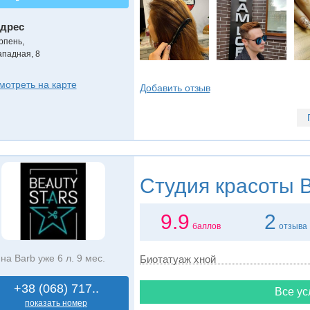
дрес
рпень
,
ападная, 8
мотреть на карте
Добавить отзыв
Студия красоты
B
9.9
2
баллов
отзыва
на Barb уже 6 л. 9 мес.
Биотатуаж хной
+38 (068) 717..
Все ус
показать номер