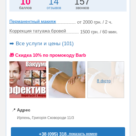
10
14
157
баллов
отзывов
звонков
Перманентный макияж
от 2000 грн. / 2 ч.
Коррекция татуажа бровей
1500 грн. / 60 мин.
➡️ Все услуги и цены (101)
🎁 Cкидка 10% по промокоду Barb
8 фото
📍
Адрес
Ирпень, Григорія Сковороди 11/3
+38 (095) 318..
показать номер