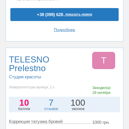
+38 (099) 628..
показать номер
Подробнее
TELESNO
T
Prelestno
Студия красоты
Університетська вулиця, 2 з
Заходил(а)
29 октября
10
7
100
баллов
отзывов
звонков
Коррекция татуажа бровей
1000 грн.