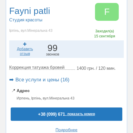
Fayni patli
F
Студия красоты
Ірпінь, вул.Мінеральна 43
Заходил(а)
15 сентября
99
Добавить
отзыв
звонков
Коррекция татуажа бровей
1400 грн. / 120 мин.
➡️ Все услуги и цены (16)
📍
Адрес
Ирпень, Ірпінь, вул.Мінеральна 43
+38 (099) 671..
показать номер
Подробнее