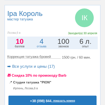
Іра Король
ІК
мастер татуажа
Лісова,6 в
Заходил(а)
30 апреля
10
4
100
6 л.
баллов
отзыва
звонков
опыт
Коррекция татуажа бровей
1500 грн. / 60 мин.
➡️ Все услуги и цены (17)
🎁 Cкидка 10% по промокоду Barb
📍
Студия татуажа "PION"
Ирпень, Лісова,6 в
+38 (098) 844..
показать номер