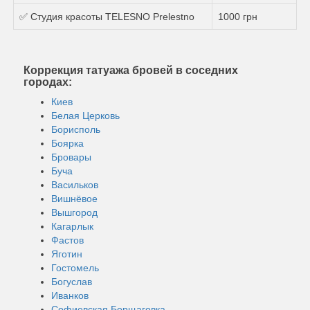
✅ Студия красоты TELESNO Prelestno
1000 грн
Коррекция татуажа бровей в соседних
городах:
Киев
Белая Церковь
Борисполь
Боярка
Бровары
Буча
Васильков
Вишнёвое
Вышгород
Кагарлык
Фастов
Яготин
Гостомель
Богуслав
Иванков
Софиевская Борщаговка