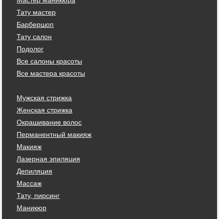
Тату мастер
Барбершоп
Тату салон
Подолог
Все салоны красоты
Все мастера красоты
Мужская стрижка
Женская стрижка
Окрашивание волос
Перманентный макияж
Макияж
Лазерная эпиляция
Депиляция
Массаж
Тату, пирсинг
Маникюр