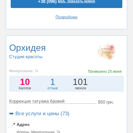
+38 (096) 655..
показать номер
Подробнее
Орхидея
Студия красоты
Минеральная, 7к
Проверено
25 июня
10
1
101
баллов
отзыв
звонок
Коррекция татуажа бровей
850 грн.
➡️ Все услуги и цены (73)
📍
Адрес
Ирпень, Минеральная, 7к