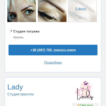
5 фото
📍
Студия татуажа
Ирпень
+38 (097) 705..
показать номер
Подробнее
Lady
Студия красоты
Свет есть