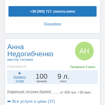
+38 (093) 717..
показать номер
Подробнее
Анна
АН
Недогибченко
мастер татуажа
Покровська 25
Проверено
5 июня
100
9 л.
Добавить
отзыв
звонков
опыт
Коррекция татуажа бровей
от 600 грн. / 60 мин.
➡️ Все услуги и цены (37)