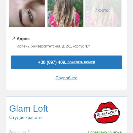
7 фото
📍
Адрес
Ирпень, Университетская, д. 2/1, корпус "В"
+38 (097) 409..
показать номер
Подробнее
Glam Loft
Студия красоты
Западная, 8
Проверено
14 июня