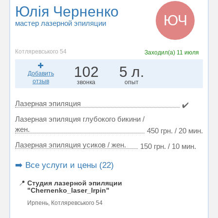
Юлія Черненко
ЮЧ
мастер лазерной эпиляции
Котляревського 54
Заходил(а)
11 июля
102
5 л.
Добавить
отзыв
звонка
опыт
Лазерная эпиляция
✔️
Лазерная эпиляция глубокого бикини /
жен.
450 грн. / 20 мин.
Лазерная эпиляция усиков / жен.
150 грн. / 10 мин.
➡️ Все услуги и цены (22)
📍
Студия лазерной эпиляции
"Chernenko_laser_Irpin"
Ирпень, Котляревського 54