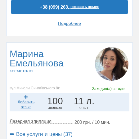
+38 (099) 263..
показать номер
Подробнее
Марина
Емельянова
косметолог
вул.Миколи Сингаївського 8к
Заходил(а)
сегодня
100
11 л.
Добавить
отзыв
звонков
опыт
Лазерная эпиляция
200 грн. / 10 мин.
➡️ Все услуги и цены (37)