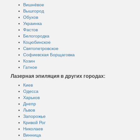
Вишнёвое
Вышгород
Обухов
Украинка
Фастов
Белогородка
Коцюбинское
Святопетровское
Софиевская Борщаговка
Козин
Гатное
Лазерная эпиляция в других городах:
Киев
Одесса
Харьков
Днепр
Львов
Запорожье
Кривой Рог
Николаев
Винница