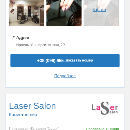
5 фото
📍
Адрес
Ирпень, Университетская, 2Р
+38 (096) 655..
показать номер
Подробнее
Laser Salon
Косметология
Полтавская, 45, салон “Софи”
Проверено
13 июня