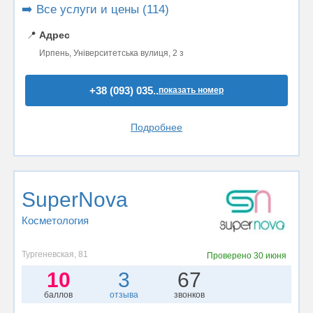
➡️ Все услуги и цены (114)
📍
Адрес
Ирпень, Університетська вулиця, 2 з
+38 (093) 035..
показать номер
Подробнее
SuperNova
Косметология
Тургеневская, 81
Проверено
30 июня
10
3
67
баллов
отзыва
звонков