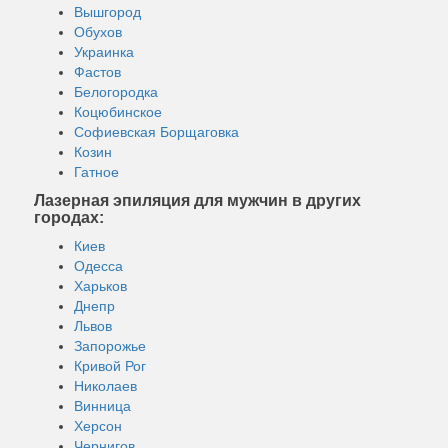
Вышгород
Обухов
Украинка
Фастов
Белогородка
Коцюбинское
Софиевская Борщаговка
Козин
Гатное
Лазерная эпиляция для мужчин в других
городах:
Киев
Одесса
Харьков
Днепр
Львов
Запорожье
Кривой Рог
Николаев
Винница
Херсон
Чернигов