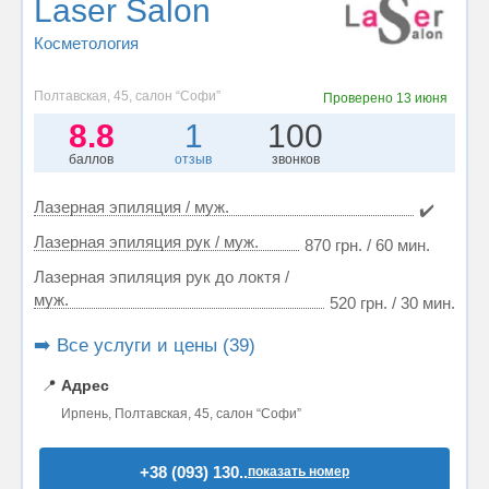
Laser Salon
Косметология
Полтавская, 45, салон “Софи”
Проверено
13 июня
8.8
1
100
баллов
отзыв
звонков
Лазерная эпиляция / муж.
✔️
Лазерная эпиляция рук / муж.
870 грн. / 60 мин.
Лазерная эпиляция рук до локтя /
муж.
520 грн. / 30 мин.
➡️ Все услуги и цены (39)
📍
Адрес
Ирпень, Полтавская, 45, салон “Софи”
+38 (093) 130..
показать номер