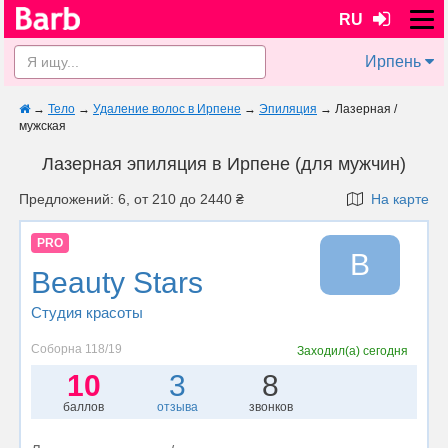
RU
Ирпень
→
Тело
→
Удаление волос в Ирпене
→
Эпиляция
→
Лазерная /
мужская
Лазерная эпиляция в Ирпене (для мужчин)
Предложений: 6, от 210 до 2440 ₴
На карте
PRO
B
Beauty Stars
Студия красоты
Соборна 118/19
Заходил(а)
сегодня
10
3
8
баллов
отзыва
звонков