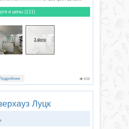
уги и цены (121)
3 фото
Подробнее
839
ерхауз Луцк
а