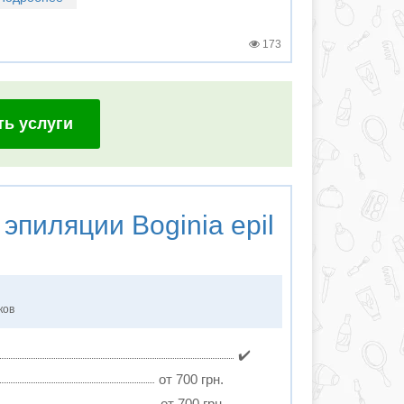
173
ть услуги
 эпиляции
Boginia epil
ков
✔️
от 700 грн.
от 700 грн.