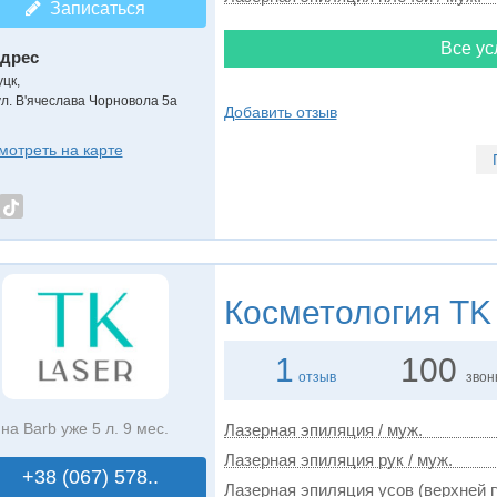
Записаться
Все ус
дрес
уцк
,
ул. В'ячеслава Чорновола 5а
Добавить отзыв
мотреть на карте
Косметология
TK 
1
100
отзыв
звон
на Barb уже 5 л. 9 мес.
Лазерная эпиляция / муж.
Лазерная эпиляция рук / муж.
+38 (067) 578..
Лазерная эпиляция усов (верхней г