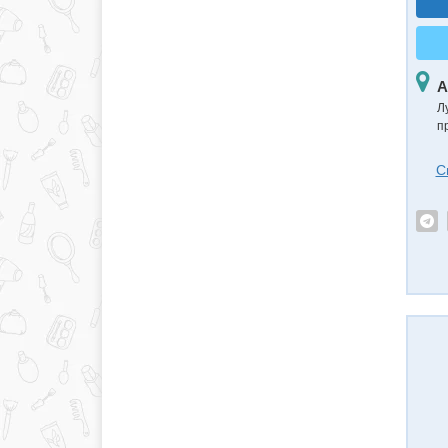
А
Л
п
С