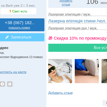
106
Добавить
звон
отзыв
на Barb уже 2 г. 3 мес.
Свет есть
Лазерная эпиляция / муж.
Лазерна епіляція спини /чол.
+38 (067) 182..
показать номер
Лазерная эпиляция рук / муж.
Записаться
🎁 Cкидка 10% по промокоду
дрес
Все усл
уцк
,
роспект Відродження 13 поверх
мотреть на карте
Добавить отзыв