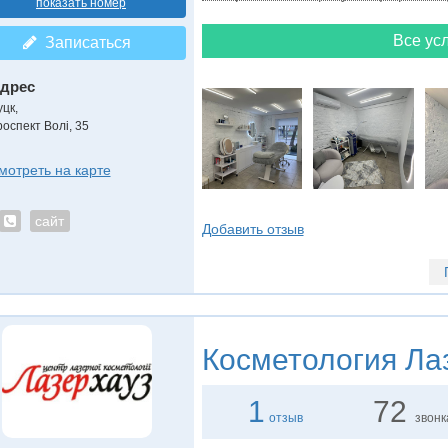
показать номер
Все усл
Записаться
дрес
уцк
,
роспект Волі, 35
мотреть на карте
сайт
Добавить отзыв
Косметология
Лаз
1
72
отзыв
звонк