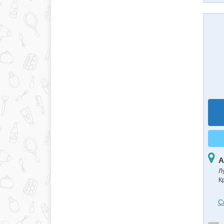
А
Л
К
С