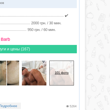
ков
✔️
2000 грн. / 30 мин.
950 грн. / 60 мин.
 Barb
уги и цены (167)
101 фото
Подробнее
5264