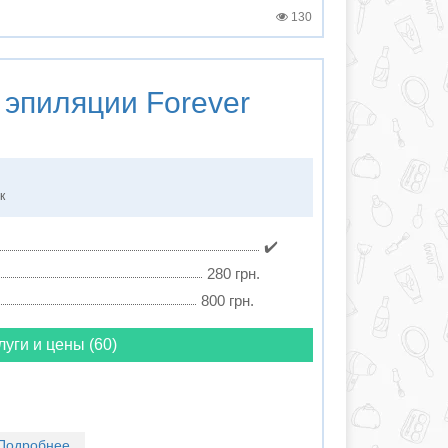
130
 эпиляции
Forever
к
✔️
280 грн.
800 грн.
луги и цены (60)
Подробнее