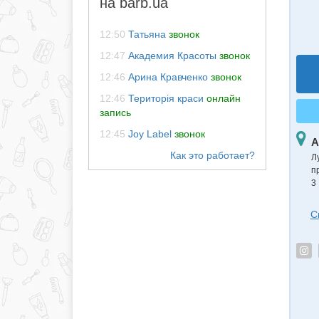
на barb.ua
12:50
Татьяна
звонок
12:47
Академия Красоты
звонок
12:46
Арина Кравченко
звонок
12:46
Територія краси
онлайн
запись
12:45
Joy Label
звонок
А
Л
п
3
С