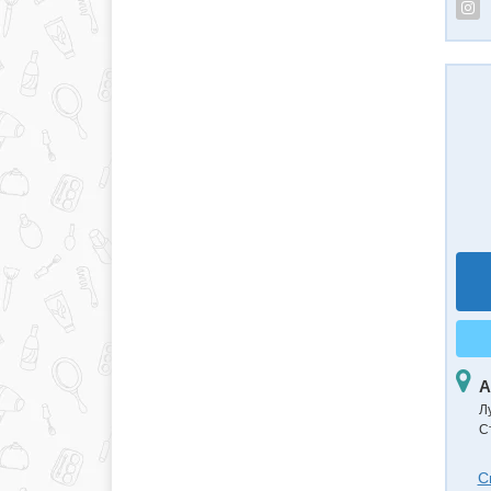
А
Л
С
С