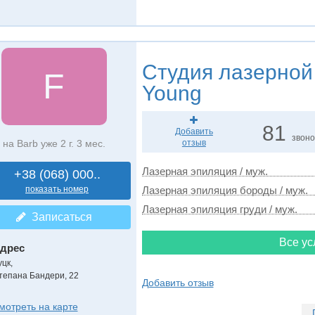
Студия лазерной
F
Young
81
Добавить
звоно
на Barb уже 2 г. 3 мес.
отзыв
Лазерная эпиляция / муж.
+38 (068) 000..
показать номер
Лазерная эпиляция бороды / муж.
Лазерная эпиляция груди / муж.
Записаться
Все ус
дрес
уцк
,
тепана Бандери, 22
Добавить отзыв
мотреть на карте