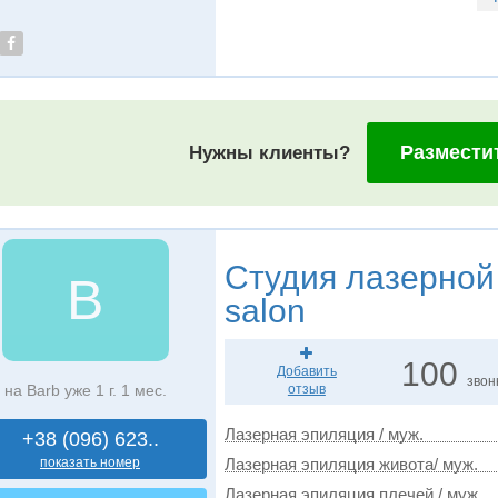
Размести
Нужны клиенты?
Студия лазерной
B
salon
100
Добавить
звон
на Barb уже 1 г. 1 мес.
отзыв
Лазерная эпиляция / муж.
+38 (096) 623..
показать номер
Лазерная эпиляция живота/ муж.
Лазерная эпиляция плечей / муж.