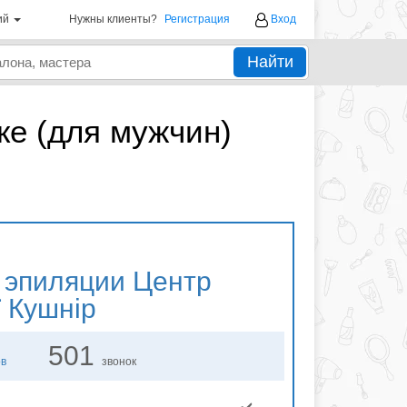
ий
Нужны клиенты?
Регистрация
Вход
Найти
ке (для мужчин)
 эпиляции
Центр
ї Кушнір
501
ов
звонок