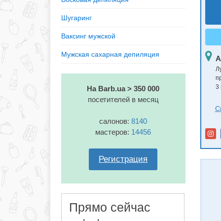
Шугаринг
Ваксинг мужской
Мужская сахарная депиляция
А
Л
п
3
На Barb.ua > 350 000
посетителей в месяц
С
салонов:
8140
мастеров:
14456
Регистрация
Прямо сейчас