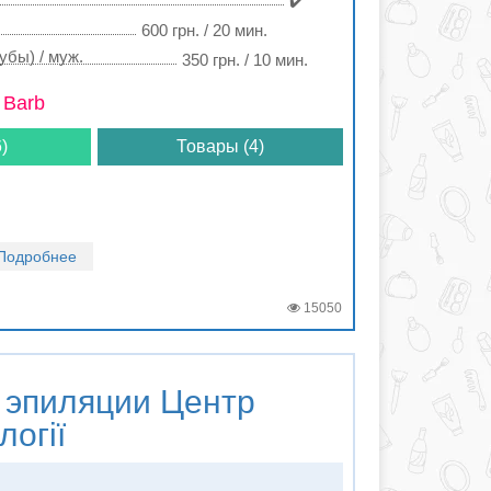
✔️
600 грн. / 20 мин.
убы) / муж.
350 грн. / 10 мин.
 Barb
)
Товары (4)
Подробнее
15050
 эпиляции
Центр
логії