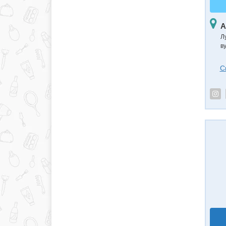
А
Л
в
С