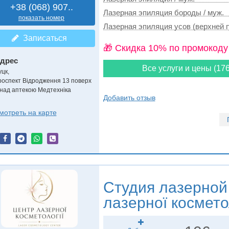
+38 (068) 907..
Лазерная эпиляция бороды / муж.
показать номер
Лазерная эпиляция усов (верхней г
Записаться
🎁 Cкидка 10% по промокоду
дрес
Все услуги и цены (176
уцк
,
роспект Відродження 13 поверх
 над аптекою Медтехніка
Добавить отзыв
мотреть на карте
Студия лазерной
лазерної космето