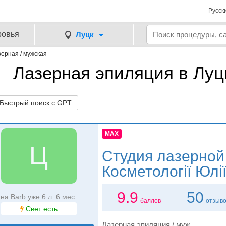
Русск
ровья
Луцк
ерная / мужская
Лазерная эпиляция в Луц
ыстрый поиск с GPT
MAX
Ц
Студия лазерной
Косметології Юлі
9.9
50
на Barb уже 6 л. 6 мес.
баллов
отзыв
Свет есть
Лазерная эпиляция / муж.