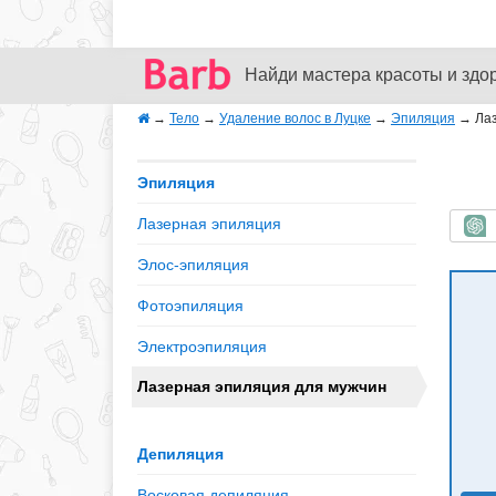
Найди мастера красоты и здо
→
Тело
→
Удаление волос в Луцке
→
Эпиляция
→
Лаз
Эпиляция
Лазерная эпиляция
Б
Элос-эпиляция
Фотоэпиляция
Электроэпиляция
Лазерная эпиляция для мужчин
Депиляция
Восковая депиляция