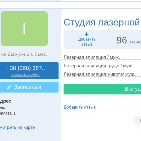
Студия лазерной
I
96
Добавить
звонк
отзыв
на Barb уже 2 г. 3 мес.
Лазерная эпиляция / муж.
Лазерная эпиляция груди / муж.
+38 (068) 387..
Лазерная эпиляция живота/ муж.
показать номер
Записаться
Все ус
дрес
Добавить отзыв
уцк
,
рилова, 1
мотреть на карте