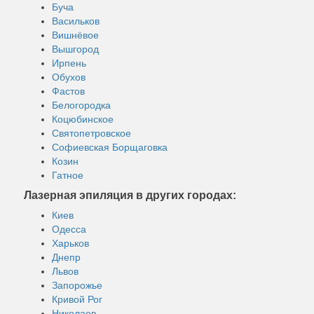
Буча
Васильков
Вишнёвое
Вышгород
Ирпень
Обухов
Фастов
Белогородка
Коцюбинское
Святопетровское
Софиевская Борщаговка
Козин
Гатное
Лазерная эпиляция в других городах:
Киев
Одесса
Харьков
Днепр
Львов
Запорожье
Кривой Рог
Николаев