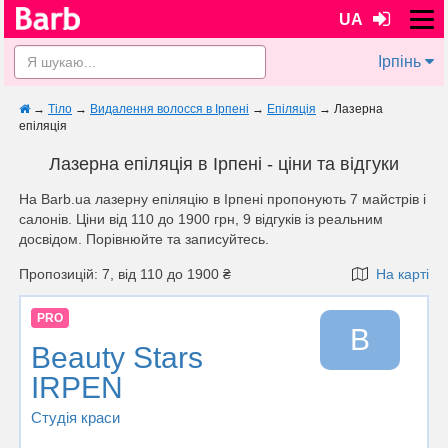
UA
Ірпінь
→
Тіло
→
Видалення волосся в Ірпені
→
Епіляція
→
Лазерна
епіляція
Лазерна епіляція в Ірпені - ціни та відгуки
На Barb.ua лазерну епіляцію в Ірпені пропонують 7 майстрів i
салонів. Ціни від 110 до 1900 грн, 9 відгуків із реальним
досвідом. Порівнюйте та записуйтесь.
Пропозицій: 7, від 110 до 1900 ₴
На карті
PRO
B
Beauty Stars
IRPEN
Студія краси