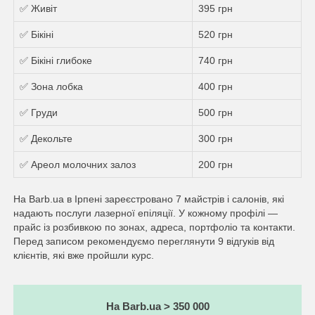
✅ Живіт
395 грн
✅ Бікіні
520 грн
✅ Бікіні глибоке
740 грн
✅ Зона лобка
400 грн
✅ Груди
500 грн
✅ Декольте
300 грн
✅ Ареол молочних залоз
200 грн
На Barb.ua в Ірпені зареєстровано 7 майстрів i салонів, які
надають послуги лазерної епіляції. У кожному профілі —
прайс із розбивкою по зонах, адреса, портфоліо та контакти.
Перед записом рекомендуємо переглянути 9 відгуків від
клієнтів, які вже пройшли курс.
На Barb.ua > 350 000