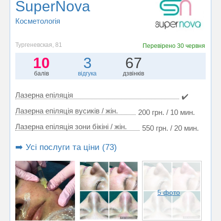
SuperNova
Косметологія
Тургеневская, 81
Перевірено
30 червня
10
3
67
балів
відгука
дзвінків
Лазерна епіляція
✔️
Лазерна епіляція вусиків / жін.
200 грн. / 10 мин.
Лазерна епіляція зони бікіні / жін.
550 грн. / 20 мин.
➡️ Усі послуги та ціни (73)
5 фото