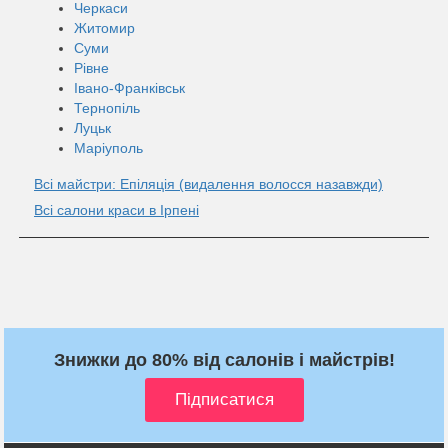
Черкаси
Житомир
Суми
Рівне
Івано-Франківськ
Тернопіль
Луцьк
Маріуполь
Всі майстри: Епіляція (видалення волосся назавжди)
Всі салони краси в Ірпені
Знижки до 80% від салонів і майстрів!