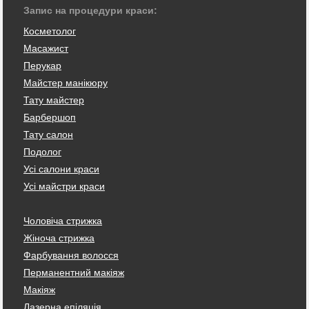
Запис на процедури краси:
Косметолог
Масажист
Перукар
Майстер манікюру
Тату майстер
Барбершоп
Тату салон
Подолог
Усі салони краси
Усі майстри краси
Чоловіча стрижка
Жіноча стрижка
Фарбування волосся
Перманентний макіяж
Макіяж
Лазерна епіляція