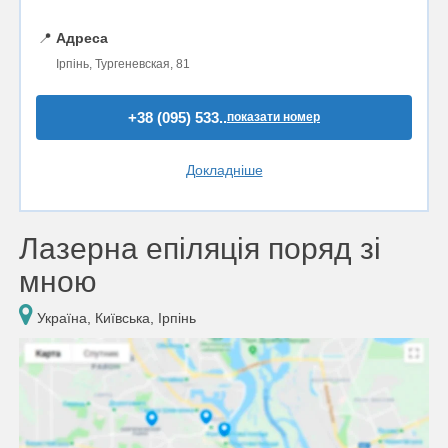
📍
Адреса
Ірпінь, Тургеневская, 81
+38 (095) 533..
показати номер
Докладніше
Лазерна епіляція поряд зі
мною
Україна, Київська, Ірпінь