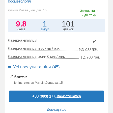
Косметологія
вулиця Матвія Донцова, 15
Заходив(ла)
2 дні тому
9.8
1
101
балів
відгук
дзвінок
Лазерна епіляція
✔️
Лазерна епіляція вусиків / жін.
від 230 грн.
Лазерна епіляція зони бікіні / жін.
від 700 грн.
➡️ Усі послуги та ціни (45)
📍
Адреса
Ірпінь, вулиця Матвія Донцова, 15
+38 (093) 177..
показати номер
Докладніше