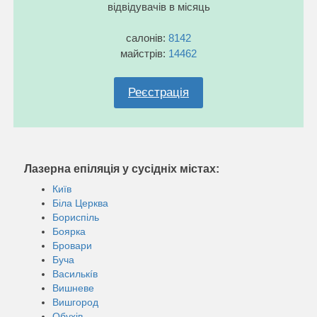
відвідувачів в місяць
салонів:
8142
майстрів:
14462
Реєстрація
Лазерна епіляція у сусідніх містах:
Київ
Біла Церква
Бориспіль
Боярка
Бровари
Буча
Василькíв
Вишневе
Вишгород
Обухів