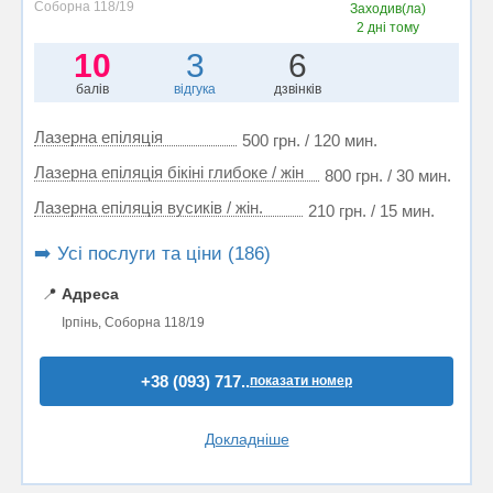
Соборна 118/19
Заходив(ла)
2 дні тому
10
3
6
балів
відгука
дзвінків
Лазерна епіляція
500 грн. / 120 мин.
Лазерна епіляція бікіні глибоке / жін
800 грн. / 30 мин.
Лазерна епіляція вусиків / жін.
210 грн. / 15 мин.
➡️ Усі послуги та ціни (186)
📍
Адреса
Ірпінь, Соборна 118/19
+38 (093) 717..
показати номер
Докладніше