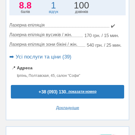
8.8
1
100
балів
відгук
дзвінків
Лазерна епіляція
✔️
Лазерна епіляція вусиків / жін.
170 грн. / 15 мин.
Лазерна епіляція зони бікіні / жін.
540 грн. / 25 мин.
➡️ Усі послуги та ціни (39)
📍
Адреса
Ірпінь, Полтавская, 45, салон “Софи”
+38 (093) 130..
показати номер
Докладніше