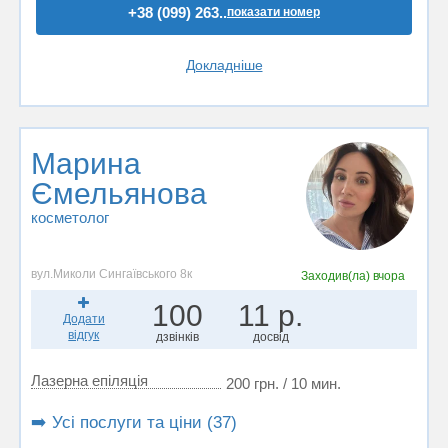
+38 (099) 263..
показати номер
Докладніше
Марина
Ємельянова
косметолог
вул.Миколи Сингаївського 8к
Заходив(ла)
вчора
100
11 р.
Додати
відгук
дзвінків
досвід
Лазерна епіляція
200 грн. / 10 мин.
➡️ Усі послуги та ціни (37)