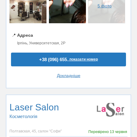
5 фото
📍
Адреса
Ірпінь, Университетская, 2Р
+38 (096) 655..
показати номер
Докладніше
Laser Salon
Косметологія
Полтавская, 45, салон “Софи”
Перевірено
13 червня