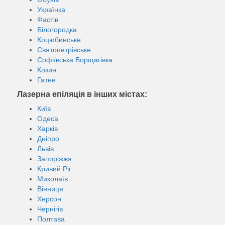
Українка
Фастів
Білогородка
Коцюбинське
Святопетрівське
Софіївська Борщагівка
Козин
Гатне
Лазерна епіляція в інших містах:
Київ
Одеса
Харків
Дніпро
Львів
Запоріжжя
Кривий Ріг
Миколаїв
Вінниця
Херсон
Чернігів
Полтава