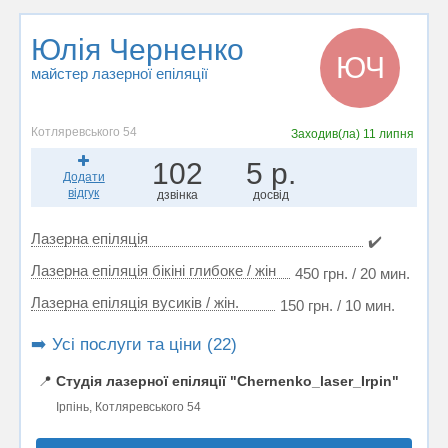
Юлія Черненко
ЮЧ
майстер лазерної епіляції
Котляревського 54
Заходив(ла)
11 липня
102
5 р.
Додати
відгук
дзвінка
досвід
Лазерна епіляція
✔️
Лазерна епіляція бікіні глибоке / жін
450 грн. / 20 мин.
Лазерна епіляція вусиків / жін.
150 грн. / 10 мин.
➡️ Усі послуги та ціни (22)
📍
Студія лазерної епіляції "Chernenko_laser_Irpin"
Ірпінь, Котляревського 54