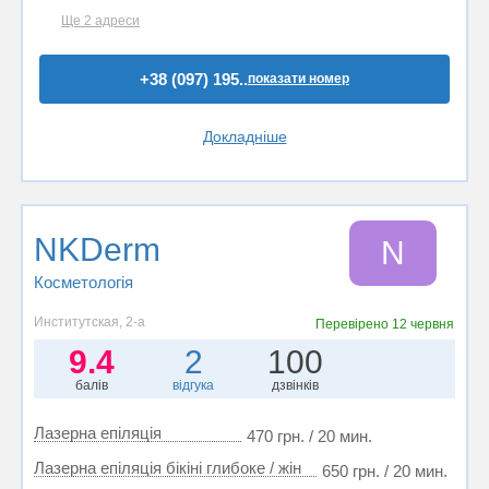
Ще 2 адреси
+38 (097) 195..
показати номер
Докладніше
NKDerm
N
Косметологія
Институтская, 2-а
Перевірено
12 червня
9.4
2
100
балів
відгука
дзвінків
Лазерна епіляція
470 грн. / 20 мин.
Лазерна епіляція бікіні глибоке / жін
650 грн. / 20 мин.