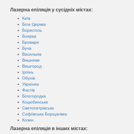
Лазерна епіляція у сусідніх містах:
Київ
Біла Церква
Бориспіль
Боярка
Бровари
Буча
Василькíв
Вишневе
Вишгород
Ірпінь
Обухів
Українка
Фастів
Білогородка
Коцюбинське
Святопетрівське
Софіївська Борщагівка
Козин
Лазерна епіляція в інших містах: