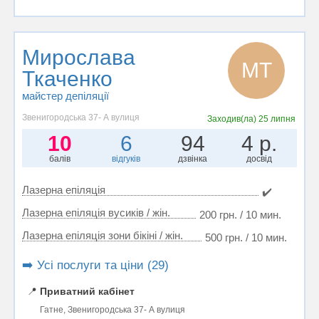
Мирослава
МТ
Ткаченко
майстер депіляції
Звенигородська 37- А вулиця
Заходив(ла)
25 липня
10
6
94
4 р.
балів
відгуків
дзвінка
досвід
Лазерна епіляція
✔️
Лазерна епіляція вусиків / жін.
200 грн. / 10 мин.
Лазерна епіляція зони бікіні / жін.
500 грн. / 10 мин.
➡️ Усі послуги та ціни (29)
📍
Приватний кабінет
Гатне, Звенигородська 37- А вулиця