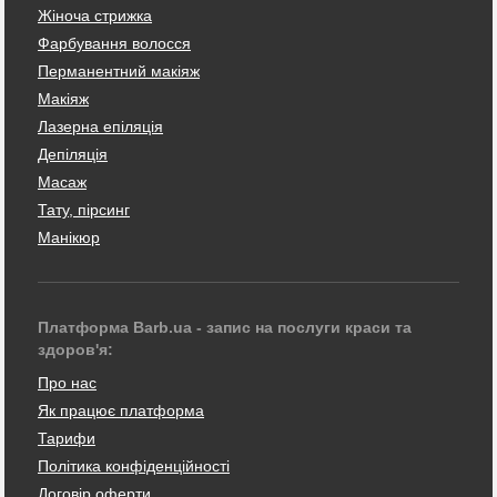
Жіноча стрижка
Фарбування волосся
Перманентний макіяж
Макіяж
Лазерна епіляція
Депіляція
Масаж
Тату, пірсинг
Манікюр
Платформа Barb.ua - запис на послуги краси та
здоров'я:
Про нас
Як працює платформа
Тарифи
Політика конфіденційності
Договір оферти