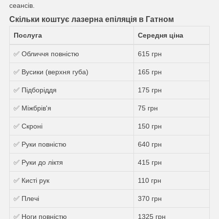
сеансів.
Скільки коштує лазерна епіляція в Гатном
Послуга
Середня ціна
✅ Обличчя повністю
615 грн
✅ Вусики (верхня губа)
165 грн
✅ Підборіддя
175 грн
✅ Міжбрів'я
75 грн
✅ Скроні
150 грн
✅ Руки повністю
640 грн
✅ Руки до ліктя
415 грн
✅ Кисті рук
110 грн
✅ Плечі
370 грн
✅ Ноги повністю
1325 грн