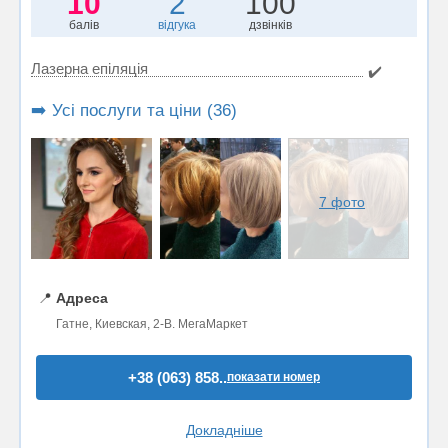
10
2
100
балів
відгука
дзвінків
Лазерна епіляція
✔️
➡️ Усі послуги та ціни (36)
7 фото
📍
Адреса
Гатне, Киевская, 2-В. МегаМаркет
+38 (063) 858..
показати номер
Докладніше