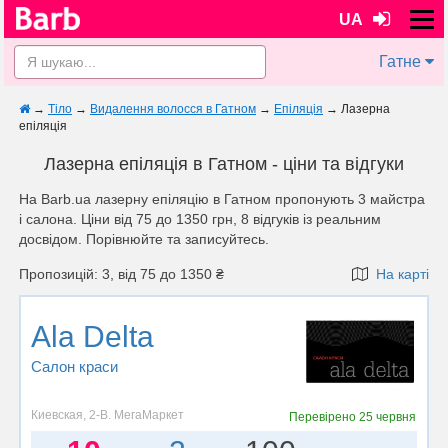
UA
Гатне
→
Тіло
→
Видалення волосся в Гатном
→
Епіляція
→
Лазерна
епіляція
Лазерна епіляція в Гатном - ціни та відгуки
На Barb.ua лазерну епіляцію в Гатном пропонують 3 майстра
і салона. Ціни від 75 до 1350 грн, 8 відгуків із реальним
досвідом. Порівнюйте та записуйтесь.
Пропозицій: 3, від 75 до 1350 ₴
На карті
Ala Delta
Салон краси
Киевская, 2-В. МегаМаркет
Перевірено
25 червня