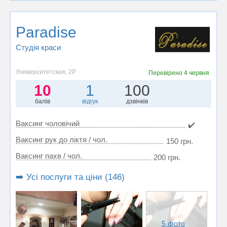
Paradise
Студія краси
Университетская, 2Р
Перевірено
4 червня
10
1
100
балів
відгук
дзвінків
Ваксинг чоловічий
✔️
Ваксинг рук до ліктя / чол.
150 грн.
Ваксинг пахв / чол.
200 грн.
➡️ Усі послуги та ціни (146)
5 фото