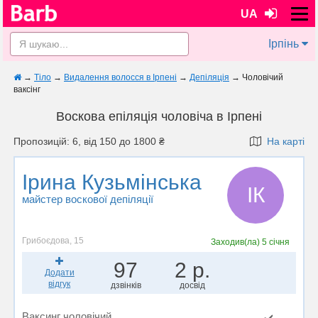
UA
Ірпінь
→
Тіло
→
Видалення волосся в Ірпені
→
Депіляція
→
Чоловічий
ваксінг
Воскова епіляція чоловіча в Ірпені
Пропозицій: 6, від 150 до 1800 ₴
На карті
Ірина Кузьмінська
ІК
майстер воскової депіляції
Грибоєдова, 15
Заходив(ла)
5 січня
97
2 р.
Додати
відгук
дзвінків
досвід
Ваксинг чоловічий