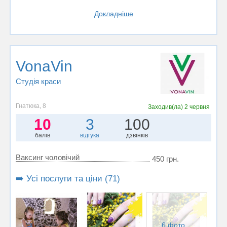
Докладніше
VonaVin
Студія краси
Гнатюка, 8
Заходив(ла)
2 червня
10
3
100
балів
відгука
дзвінків
Ваксинг чоловічий
450 грн.
➡️ Усі послуги та ціни (71)
6 фото