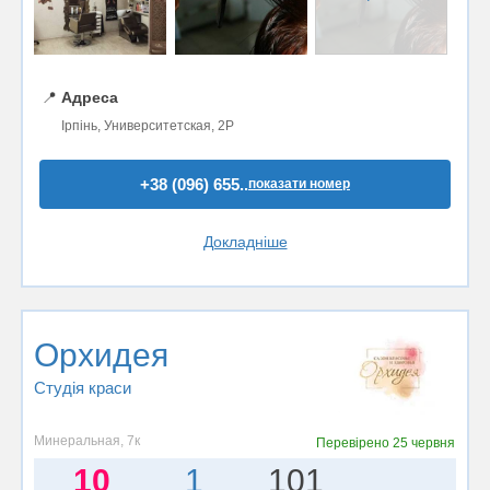
📍
Адреса
Ірпінь, Университетская, 2Р
+38 (096) 655..
показати номер
Докладніше
Орхидея
Студія краси
Минеральная, 7к
Перевірено
25 червня
10
1
101