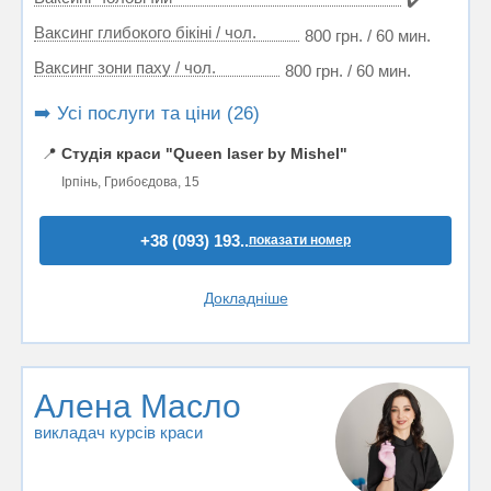
✔️
Ваксинг глибокого бікіні / чол.
800 грн. / 60 мин.
Ваксинг зони паху / чол.
800 грн. / 60 мин.
➡️ Усі послуги та ціни (26)
📍
Студія краси "Queen laser by Mishel"
Ірпінь, Грибоєдова, 15
+38 (093) 193..
показати номер
Докладніше
Алена Масло
викладач курсів краси