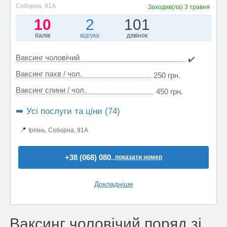
Соборна, 91А
Заходив(ла)
3 травня
10
2
101
балів
відгука
дзвінок
Ваксинг чоловічий
✔️
Ваксинг пахв / чол.
250 грн.
Ваксинг спини / чол.
450 грн.
➡️ Усі послуги та ціни (74)
📍
Ірпінь, Соборна, 91А
+38 (068) 080..
показати номер
Докладніше
Ваксинг чоловічий поряд зі