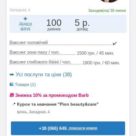
Западная, 4
Заходив(ла)
30 липня
100
5 р.
Додати
відгук
дзвінків
досвід
Ваксинг чоловічий
✔️
Ваксинг зони паху / чол.
1500 грн. / 45 мин.
Ваксинг глибокого бікіні / чол.
1800 грн. / 60 мин.
➡️ Усі послуги та ціни (38)
🛍️ Товари (1)
🎁 Знижка 10% за промокодом Barb
📍
Курси та навчання "Pion beauty&care"
Ірпінь, Западная, 4
+38 (066) 649..
показати номер