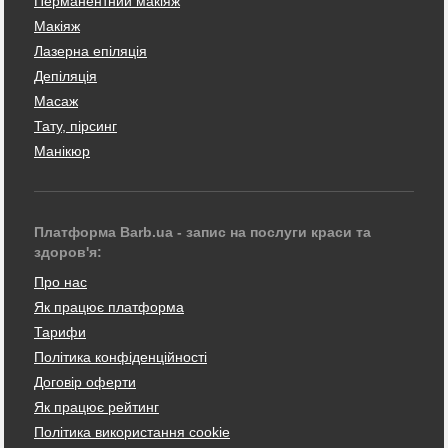
Перманентний макіяж
Макіяж
Лазерна епіляція
Депіляція
Масаж
Тату, пірсинг
Манікюр
Платформа Barb.ua - запис на послуги краси та
здоров'я:
Про нас
Як працює платформа
Тарифи
Політика конфіденційності
Договір оферти
Як працює рейтинг
Політика використання cookie