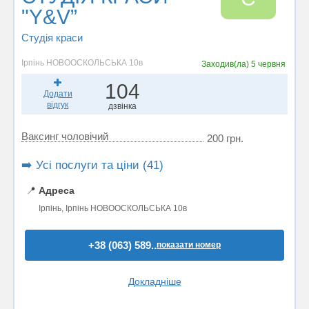
"Y&V”
Студія краси
Ірпінь НОВООСКОЛЬСЬКА 10в
Заходив(ла)
5 червня
104
Додати
відгук
дзвінка
Ваксинг чоловічий
200 грн.
➡️ Усі послуги та ціни (41)
📍
Адреса
Ірпінь, Ірпінь НОВООСКОЛЬСЬКА 10в
+38 (063) 589..
показати номер
Докладніше