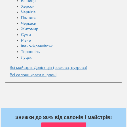
Вінниця
Херсон
Чернігів
Полтава
Черкаси
Житомир
Суми
Рівне
Івано-Франківськ
Тернопіль
Луцьк
Всі майстри: Депіляція (воскова, цукрова)
Всі салони краси в Ірпені
Знижки до 80% від салонів і майстрів!