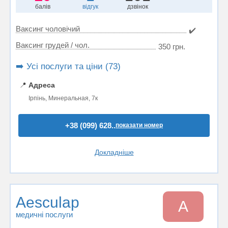
балів
відгук
дзвінок
Ваксинг чоловічий
✔️
Ваксинг грудей / чол.
350 грн.
➡️ Усі послуги та ціни (73)
📍
Адреса
Ірпінь, Минеральная, 7к
+38 (099) 628..
показати номер
Докладніше
Aesculap
A
медичні послуги