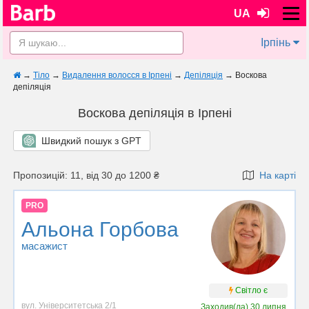
UA
Ірпінь
→
Тіло
→
Видалення волосся в Ірпені
→
Депіляція
→
Воскова
депіляція
Воскова депіляція в Ірпені
Швидкий пошук з GPT
Пропозицій: 11, від 30 до 1200 ₴
На карті
PRO
Альона Горбова
масажист
Світло є
вул. Університетська 2/1
Заходив(ла)
30 липня