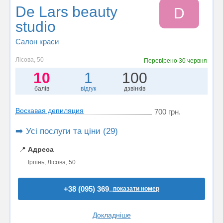
De Lars beauty
D
studio
Салон краси
Лісова, 50
Перевірено
30 червня
10
1
100
балів
відгук
дзвінків
Воскавая депиляция
700 грн.
➡️ Усі послуги та ціни (29)
📍
Адреса
Ірпінь, Лісова, 50
+38 (095) 369..
показати номер
Докладніше