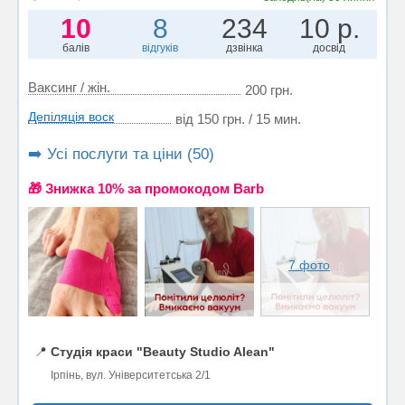
10
8
234
10 р.
балів
відгуків
дзвінка
досвід
Ваксинг / жін.
200 грн.
Депіляція воск
від 150 грн. / 15 мин.
➡️ Усі послуги та ціни (50)
🎁 Знижка 10% за промокодом Barb
7 фото
📍
Студія краси "Beauty Studio Alean"
Ірпінь, вул. Університетська 2/1