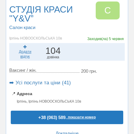
СТУДІЯ КРАСИ
С
"Y&V”
Салон краси
Ірпінь НОВООСКОЛЬСЬКА 10в
Заходив(ла)
5 червня
104
Додати
відгук
дзвінка
Ваксинг / жін.
200 грн.
➡️ Усі послуги та ціни (41)
📍
Адреса
Ірпінь, Ірпінь НОВООСКОЛЬСЬКА 10в
+38 (063) 589..
показати номер
Докладніше