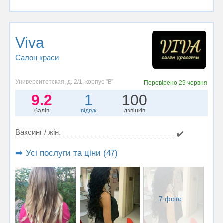
Viva
Салон краси
Университетская, д. 2/1, корпус "В"
Перевірено
29 червня
9.2
1
100
балів
відгук
дзвінків
Ваксинг / жін.
✔️
➡️ Усі послуги та ціни (47)
7 фото