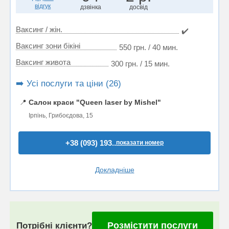
відгук
дзвінка
досвід
Ваксинг / жін.
✔️
Ваксинг зони бікіні
550 грн. / 40 мин.
Ваксинг живота
300 грн. / 15 мин.
➡️ Усі послуги та ціни (26)
📍
Салон краси "Queen laser by Mishel"
Ірпінь, Грибоєдова, 15
+38 (093) 193..
показати номер
Докладніше
Розмістити послуги
Потрібні клієнти?