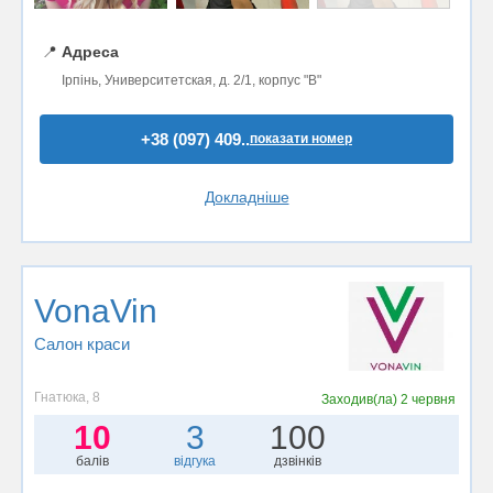
📍
Адреса
Ірпінь, Университетская, д. 2/1, корпус "В"
+38 (097) 409..
показати номер
Докладніше
VonaVin
Салон краси
Гнатюка, 8
Заходив(ла)
2 червня
10
3
100
балів
відгука
дзвінків