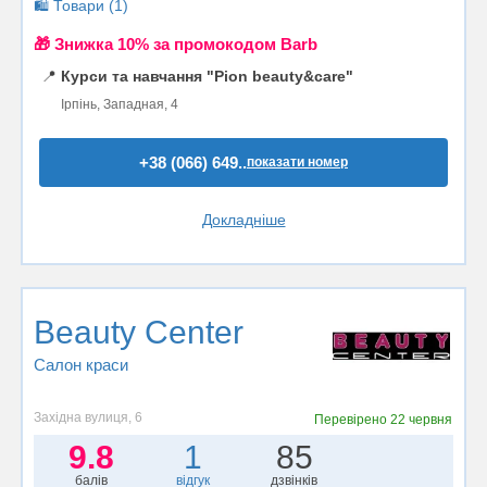
🛍️ Товари (1)
🎁 Знижка 10% за промокодом Barb
📍
Курси та навчання "Pion beauty&care"
Ірпінь, Западная, 4
+38 (066) 649..
показати номер
Докладніше
Beauty Center
Салон краси
Західна вулиця, 6
Перевірено
22 червня
9.8
1
85
балів
відгук
дзвінків