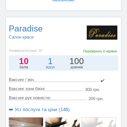
Paradise
Салон краси
Университетская, 2Р
Перевірено
4 червня
10
1
100
балів
відгук
дзвінків
Ваксинг / жін.
✔️
Ваксинг зони бікіні
300 грн.
Ваксинг рук повністю
200 грн.
➡️ Усі послуги та ціни (146)