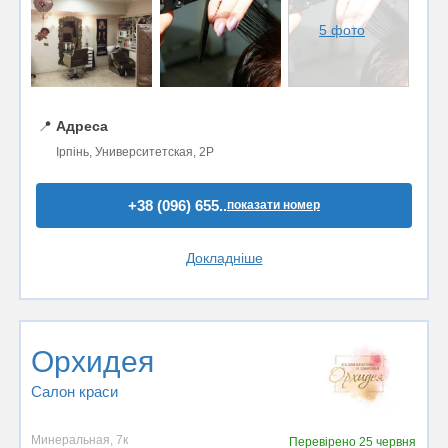
5 фото
📍
Адреса
Ірпінь, Университетская, 2Р
+38 (096) 655..
показати номер
Докладніше
Орхидея
Салон краси
Минеральная, 7к
Перевірено
25 червня