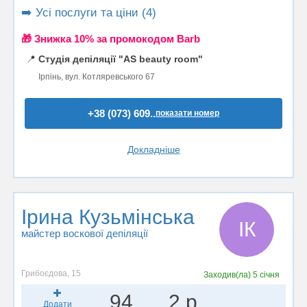
➡️ Усі послуги та ціни (4)
🎁 Знижка 10% за промокодом Barb
📍
Студія депіляції "AS beauty room"
Ірпінь, вул. Котляревського 67
+38 (073) 609..
показати номер
Докладніше
Ірина Кузьмінська
ІК
майстер воскової депіляції
Грибоєдова, 15
Заходив(ла)
5 січня
94
2 р.
Додати