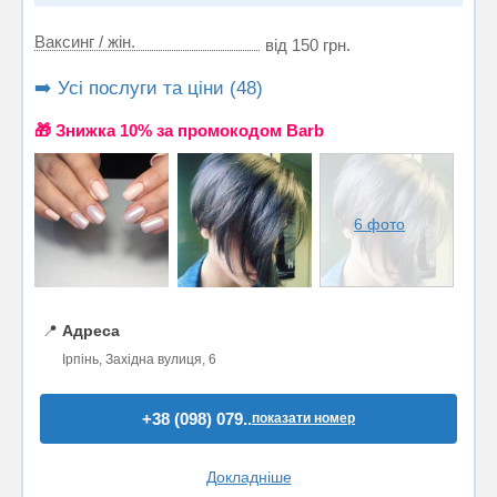
Ваксинг / жін.
від 150 грн.
➡️ Усі послуги та ціни (48)
🎁 Знижка 10% за промокодом Barb
6 фото
📍
Адреса
Ірпінь, Західна вулиця, 6
+38 (098) 079..
показати номер
Докладніше