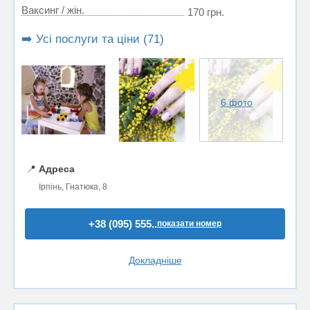
Ваксинг / жін.
170 грн.
➡️ Усі послуги та ціни (71)
6 фото
📍
Адреса
Ірпінь, Гнатюка, 8
+38 (095) 555..
показати номер
Докладніше