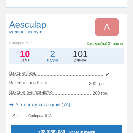
Aesculap
A
медичні послуги
Соборна, 91А
Заходив(ла)
3 травня
10
2
101
балів
відгука
дзвінок
Ваксинг / жін.
✔️
Ваксинг зони бікіні
300 грн.
Ваксинг рук повністю
200 грн.
➡️ Усі послуги та ціни (74)
📍
Ірпінь, Соборна, 91А
+38 (068) 080..
показати номер