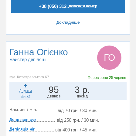
+38 (050) 312..
показати номер
Докладніше
Ганна Огієнко
ГО
майстер депіляції
вул. Котляревського 67
Перевірено
25 червня
95
3 р.
Додати
відгук
дзвінків
досвід
Ваксинг / жін.
від 70 грн. / 30 мин.
Депіляція рук
від 250 грн. / 30 мин.
Депіляція ніг
від 400 грн. / 45 мин.