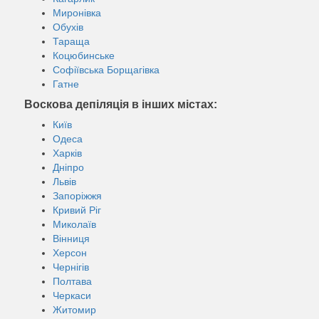
Миронівка
Обухів
Тараща
Коцюбинське
Софіївська Борщагівка
Гатне
Воскова депіляція в інших містах:
Київ
Одеса
Харків
Дніпро
Львів
Запоріжжя
Кривий Ріг
Миколаїв
Вінниця
Херсон
Чернігів
Полтава
Черкаси
Житомир