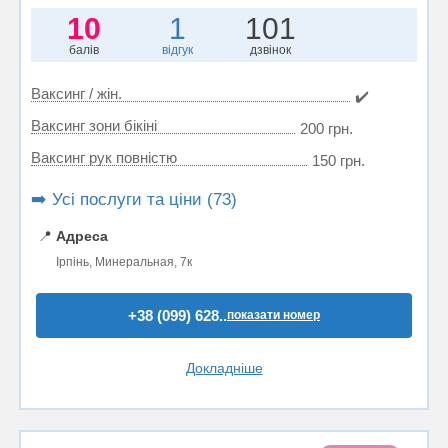
10
1
101
балів
відгук
дзвінок
Ваксинг / жін.
✔️
Ваксинг зони бікіні
200 грн.
Ваксинг рук повністю
150 грн.
➡️ Усі послуги та ціни (73)
📍
Адреса
Ірпінь, Минеральная, 7к
+38 (099) 628..
показати номер
Докладніше