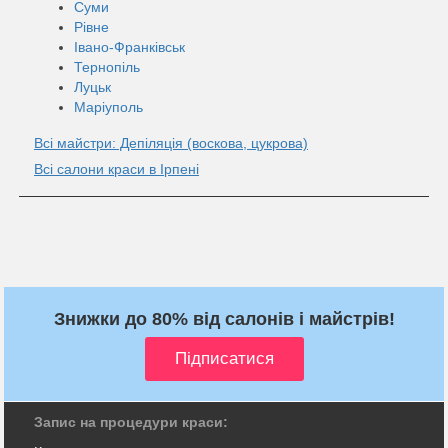
Суми
Рівне
Івано-Франківськ
Тернопіль
Луцьк
Маріуполь
Всі майстри: Депіляція (воскова, цукрова)
Всі салони краси в Ірпені
Знижки до 80% від салонів і майстрів!
Запис на процедури краси: