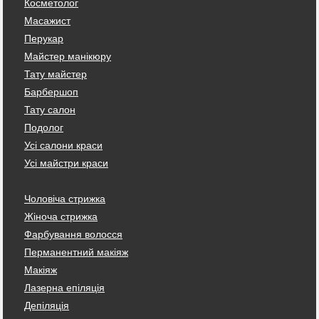
Косметолог
Масажист
Перукар
Майстер манікюру
Тату майстер
Барбершоп
Тату салон
Подолог
Усі салони краси
Усі майстри краси
Чоловіча стрижка
Жіноча стрижка
Фарбування волосся
Перманентний макіяж
Макіяж
Лазерна епіляція
Депіляція