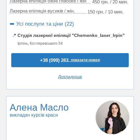
Лазерна епіляція бікіні глибоке / жін
450 грн. / 20 мин.
Лазерна епіляція вусиків / жін.
150 грн. / 10 мин.
➡️ Усі послуги та ціни (22)
📍
Студія лазерної епіляції "Chernenko_laser_Irpin"
Ірпінь, Котляревського 54
+38 (099) 263..
показати номер
Докладніше
Алена Масло
викладач курсів краси