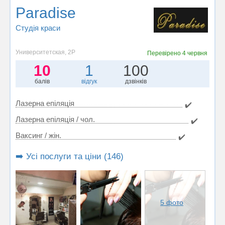
Paradise
Студія краси
Университетская, 2Р
Перевірено
4 червня
10
1
100
балів
відгук
дзвінків
Лазерна епіляція
✔️
Лазерна епіляція / чол.
✔️
Ваксинг / жін.
✔️
➡️ Усі послуги та ціни (146)
5 фото