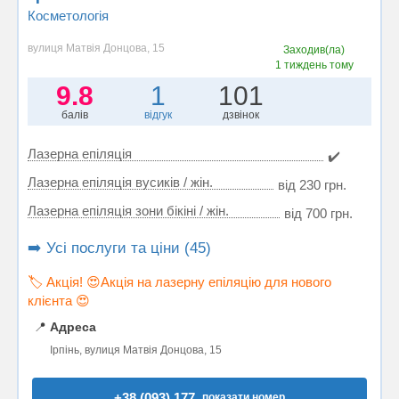
Косметологія
вулиця Матвія Донцова, 15
Заходив(ла)
1 тиждень тому
9.8
1
101
балів
відгук
дзвінок
Лазерна епіляція
✔️
Лазерна епіляція вусиків / жін.
від 230 грн.
Лазерна епіляція зони бікіні / жін.
від 700 грн.
➡️ Усі послуги та ціни (45)
🏷️ Акція! 😍Акція на лазерну епіляцію для нового
клієнта 😍
📍
Адреса
Ірпінь, вулиця Матвія Донцова, 15
+38 (093) 177..
показати номер