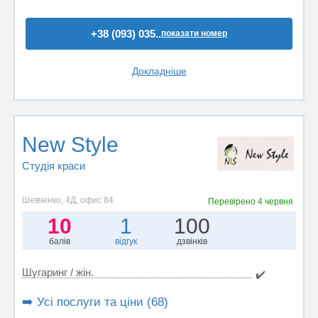
+38 (093) 035..
показати номер
Докладніше
New Style
Студія краси
Шевченко, 4Д, офис 84
Перевірено
4 червня
10
1
100
балів
відгук
дзвінків
Шугаринг / жін.
✔️
➡️ Усі послуги та ціни (68)