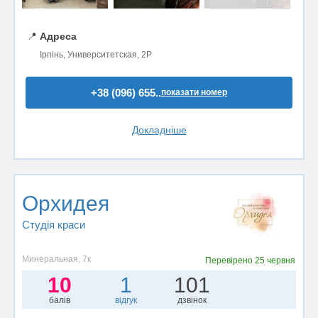
📍
Адреса
Ірпінь, Университетская, 2Р
+38 (096) 655..
показати номер
Докладніше
Орхидея
Студія краси
Минеральная, 7к
Перевірено
25 червня
10
1
101
балів
відгук
дзвінок