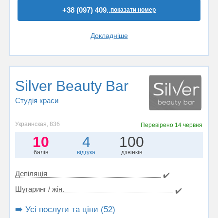
+38 (097) 409..
показати номер
Докладніше
Silver Beauty Bar
Студія краси
Украинская, 83б
Перевірено
14 червня
10
4
100
балів
відгука
дзвінків
Депіляція
✔️
Шугаринг / жін.
✔️
➡️ Усі послуги та ціни (52)