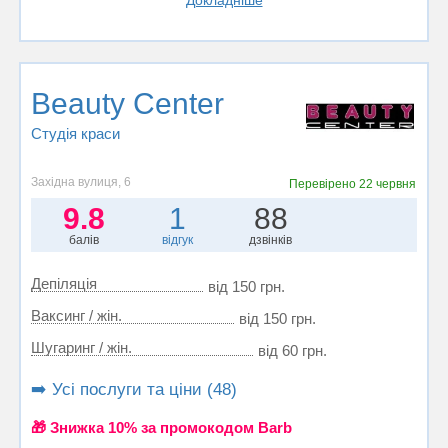
Beauty Center
Студія краси
Західна вулиця, 6
Перевірено
22 червня
9.8
1
88
балів
відгук
дзвінків
Депіляція
від 150 грн.
Ваксинг / жін.
від 150 грн.
Шугаринг / жін.
від 60 грн.
➡️ Усі послуги та ціни (48)
🎁 Знижка 10% за промокодом Barb