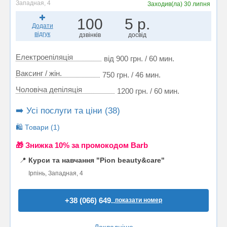
Западная, 4
Заходив(ла)
30 липня
100
5 р.
Додати
відгук
дзвінків
досвід
Електроепіляція
від 900 грн. / 60 мин.
Ваксинг / жін.
750 грн. / 46 мин.
Чоловіча депіляція
1200 грн. / 60 мин.
➡️ Усі послуги та ціни (38)
🛍️ Товари (1)
🎁 Знижка 10% за промокодом Barb
📍
Курси та навчання "Pion beauty&care"
Ірпінь, Западная, 4
+38 (066) 649..
показати номер
Докладніше