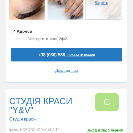
5 фото
📍
Адреса
Ірпінь, Университетская, 2ф/2
+38 (050) 588..
показати номер
Докладніше
СТУДІЯ КРАСИ
С
"Y&V”
Студія краси
Ірпінь НОВООСКОЛЬСЬКА 10в
Заходив(ла)
5 червня