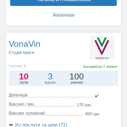
Докладніше
VonaVin
Студія краси
Гнатюка, 8
Заходив(ла)
2 червня
10
3
100
балів
відгука
дзвінків
Депіляція
✔️
Ваксинг / жін.
170 грн.
Ваксинг чоловічий
450 грн.
➡️ Усі послуги та ціни (71)