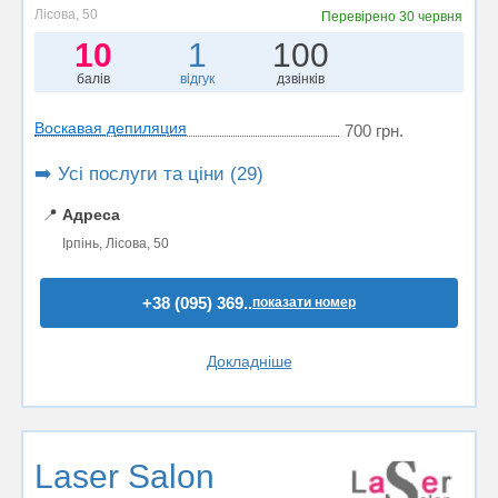
Лісова, 50
Перевірено
30 червня
10
1
100
балів
відгук
дзвінків
Воскавая депиляция
700 грн.
➡️ Усі послуги та ціни (29)
📍
Адреса
Ірпінь, Лісова, 50
+38 (095) 369..
показати номер
Докладніше
Laser Salon