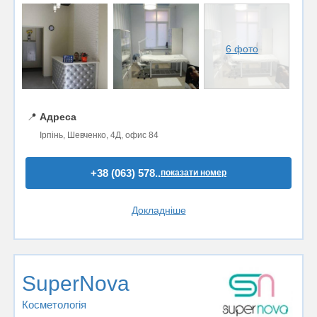
6 фото
📍
Адреса
Ірпінь, Шевченко, 4Д, офис 84
+38 (063) 578..
показати номер
Докладніше
SuperNova
Косметологія