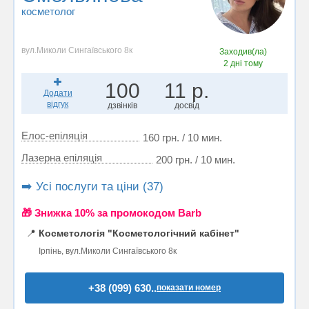
косметолог
вул.Миколи Сингаївського 8к
Заходив(ла)
2 дні тому
100
11 р.
Додати
відгук
дзвінків
досвід
Елос-епіляція
160 грн. / 10 мин.
Лазерна епіляція
200 грн. / 10 мин.
➡️ Усі послуги та ціни (37)
🎁 Знижка 10% за промокодом Barb
📍
Косметологія "Косметологічний кабінет"
Ірпінь, вул.Миколи Сингаївського 8к
+38 (099) 630..
показати номер