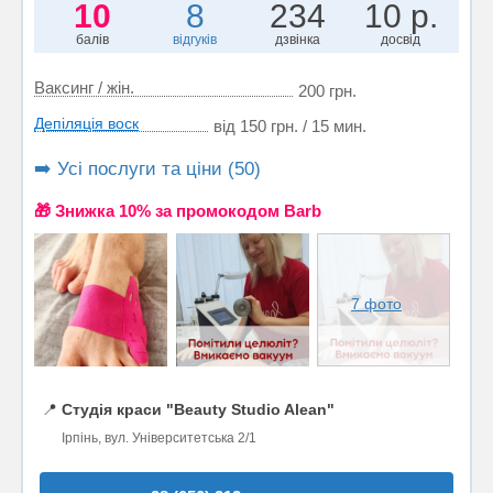
10
8
234
10 р.
балів
відгуків
дзвінка
досвід
Ваксинг / жін.
200 грн.
Депіляція воск
від 150 грн. / 15 мин.
➡️ Усі послуги та ціни (50)
🎁 Знижка 10% за промокодом Barb
7 фото
📍
Студія краси "Beauty Studio Alean"
Ірпінь, вул. Університетська 2/1