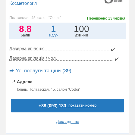
Косметологія
Полтавская, 45, салон “Софи”
Перевірено
13 червня
8.8
1
100
балів
відгук
дзвінків
Лазерна епіляція
✔️
Лазерна епіляція / чол.
✔️
➡️ Усі послуги та ціни (39)
📍
Адреса
Ірпінь, Полтавская, 45, салон “Софи”
+38 (093) 130..
показати номер
Докладніше