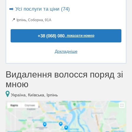
➡️ Усі послуги та ціни (74)
📍
Ірпінь, Соборна, 91А
+38 (068) 080..
показати номер
Докладніше
Видалення волосся поряд зі
мною
Україна, Київська, Ірпінь