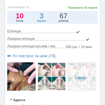
Тургеневская, 81
Перевірено
30 червня
10
3
67
балів
відгука
дзвінків
Епіляція
✔️
Лазерна епіляція
✔️
Лазерна епіляція вусиків / жін.
200 грн. / 10 мин.
➡️ Усі послуги та ціни (73)
5 фото
📍
Адреса