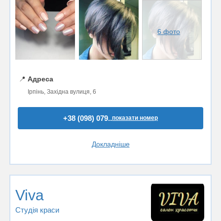
6 фото
📍
Адреса
Ірпінь, Західна вулиця, 6
+38 (098) 079..
показати номер
Докладніше
Viva
Студія краси