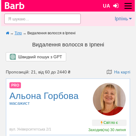
UA
Ірпінь
→
Тіло
→
Видалення волосся в Ірпені
Видалення волосся в Ірпені
Швидкий пошук з GPT
Пропозицій: 21, від 60 до 2440 ₴
На карті
PRO
Альона Горбова
масажист
Світло є
вул. Університетська 2/1
Заходив(ла)
30 липня