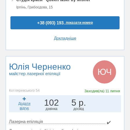
Ірпінь, Грибоєдова, 15
+38 (093) 193..
показати номер
Докладніше
Юлія Черненко
ЮЧ
майстер лазерної епіляції
Котляревського 54
Заходив(ла)
11 липня
102
5 р.
Додати
відгук
дзвінка
досвід
Лазерна епіляція
✔️