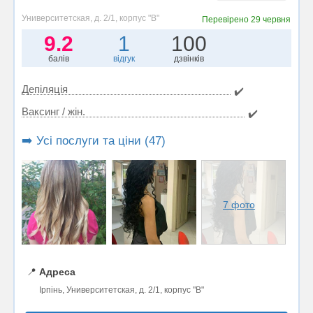
Университетская, д. 2/1, корпус "В"
Перевірено
29 червня
9.2
1
100
балів
відгук
дзвінків
Депіляція
✔️
Ваксинг / жін.
✔️
➡️ Усі послуги та ціни (47)
7 фото
📍
Адреса
Ірпінь, Университетская, д. 2/1, корпус "В"