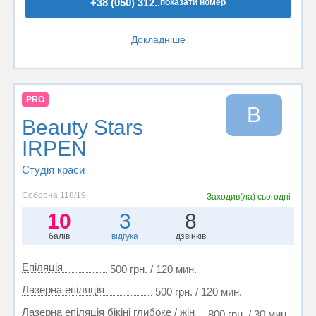
+38 (050) 312..
показати номер
Докладніше
PRO
B
Beauty Stars
IRPEN
Студія краси
Соборна 118/19
Заходив(ла)
сьогодні
10
3
8
балів
відгука
дзвінків
Епіляція
500 грн. / 120 мин.
Лазерна епіляція
500 грн. / 120 мин.
Лазерна епіляція бікіні глибоке / жін
800 грн. / 30 мин.