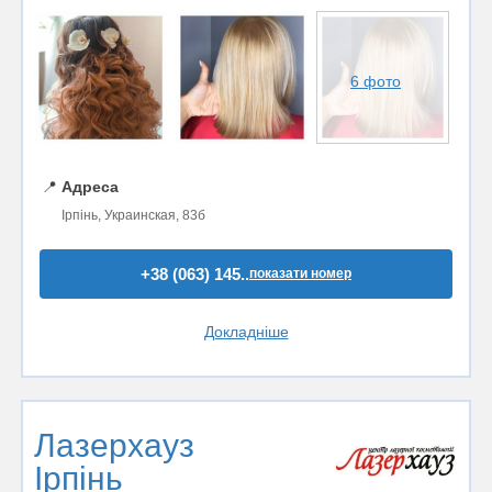
6 фото
📍
Адреса
Ірпінь, Украинская, 83б
+38 (063) 145..
показати номер
Докладніше
Лазерхауз
Ірпінь