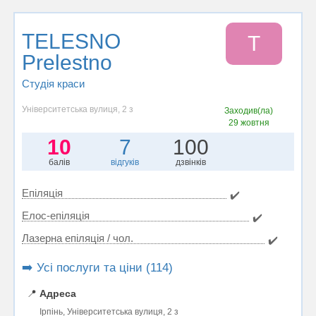
TELESNO
T
Prelestno
Студія краси
Університетська вулиця, 2 з
Заходив(ла)
29 жовтня
10
7
100
балів
відгуків
дзвінків
Епіляція
✔️
Елос-епіляція
✔️
Лазерна епіляція / чол.
✔️
➡️ Усі послуги та ціни (114)
📍
Адреса
Ірпінь, Університетська вулиця, 2 з