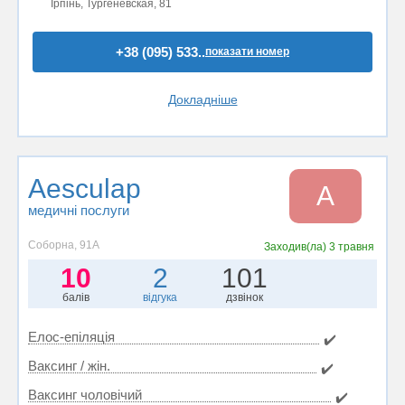
Ірпінь, Тургеневская, 81
+38 (095) 533..
показати номер
Докладніше
Aesculap
A
медичні послуги
Соборна, 91А
Заходив(ла)
3 травня
10
2
101
балів
відгука
дзвінок
Елос-епіляція
✔️
Ваксинг / жін.
✔️
Ваксинг чоловічий
✔️