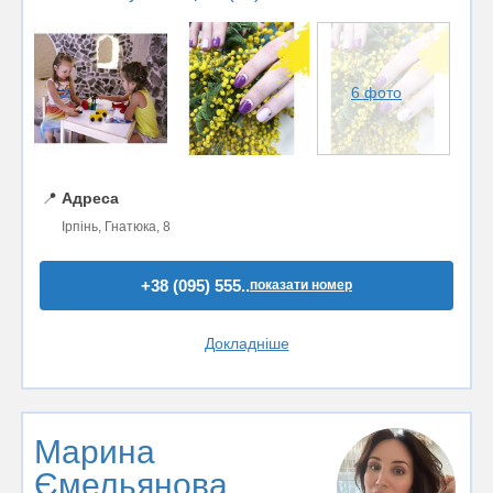
6 фото
📍
Адреса
Ірпінь, Гнатюка, 8
+38 (095) 555..
показати номер
Докладніше
Марина
Ємельянова