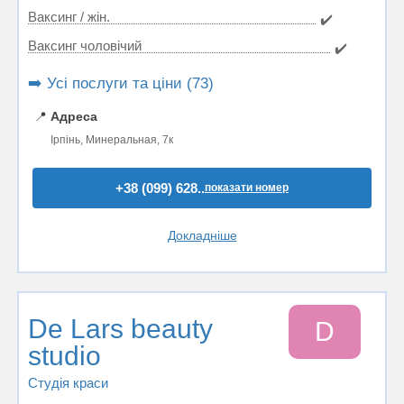
Ваксинг / жін.
✔️
Ваксинг чоловічий
✔️
➡️ Усі послуги та ціни (73)
📍
Адреса
Ірпінь, Минеральная, 7к
+38 (099) 628..
показати номер
Докладніше
De Lars beauty
D
studio
Студія краси