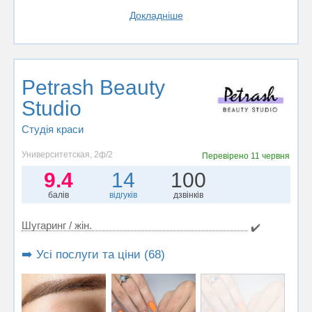
Докладніше
Petrash Beauty
Studio
Студія краси
Университетская, 2ф/2
Перевірено
11 червня
9.4
14
100
балів
відгуків
дзвінків
Шугаринг / жін.
✔️
➡️ Усі послуги та ціни (68)