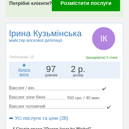
Розмістити послуги
Потрібні клієнти?
Ірина Кузьмінська
ІК
майстер воскової депіляції
Грибоєдова, 15
Заходив(ла)
5 січня
97
2 р.
Додати
відгук
дзвінків
досвід
Ваксинг / жін.
✔️
Ваксинг зони бікіні
550 грн. / 40 мин.
Ваксинг чоловічий
✔️
➡️ Усі послуги та ціни (26)
📍
Студія краси "Queen laser by Mishel"