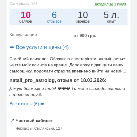
Смілянська, 127
Заходил(а)
3 июля
10
6
10
5 л.
баллов
отзывов
звонков
опыт
Консультация
от 900 грн.
➡️ Все услуги и цены (4)
Сімейний психолог. Обожнюю спостерігати, як змінюється
життя моїх клієнтів на краще. Допоможу підвищити вашу
самооцінку, подолати страх та впевнено вийти на новий...
natali_pro_astrolog, отзыв от 18.03.2026:
Дякую безмежно тобі! ❤️❤️❤️ Ти мене сьогодні витягла
з того стану🙏
Все отзывы (6) ➡️
📍
Частный кабинет
Черкассы, Смілянська, 127