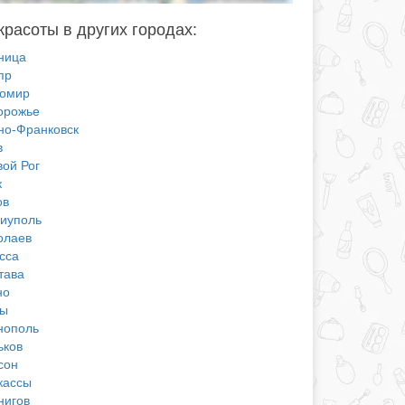
красоты в других городах:
ница
пр
омир
орожье
но-Франковск
в
вой Рог
к
ов
иуполь
олаев
сса
тава
но
ы
нополь
ьков
сон
кассы
нигов