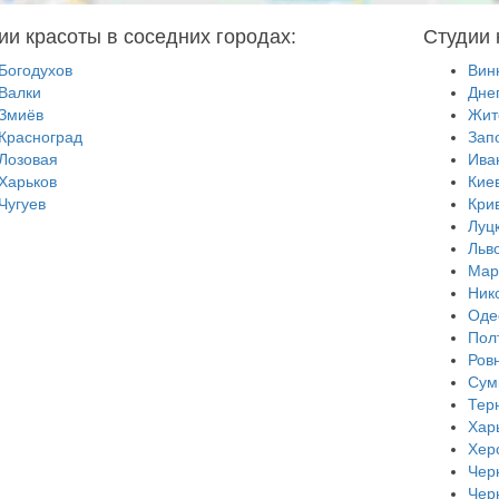
ии красоты в соседних городах:
Студии 
Богодухов
Вин
Валки
Дне
Змиёв
Жит
Красноград
Зап
Лозовая
Ива
Харьков
Кие
Чугуев
Кри
Луц
Льв
Мар
Ник
Оде
Пол
Ров
Сум
Тер
Хар
Хер
Чер
Чер