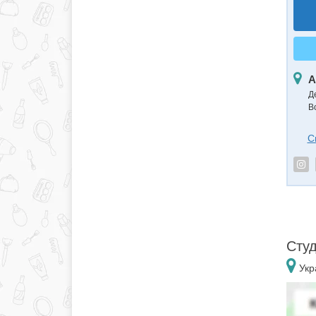
А
Д
В
С
Студ
Укр