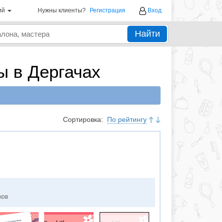
ий
Нужны клиенты?
Регистрация
Вход
Найти
ы в Дергачах
Сортировка:
По рейтингу
ков