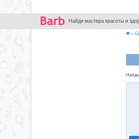
Найди мастера красоты и здо
→
С
Найде