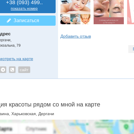
+38 (093) 499..
показать номер
Записаться
дрес
Добавить отзыв
ергачи,
окзальна, 79
мотреть на карте
сайт
ия красоты рядом со мной на карте
аина, Харьковская, Дергачи