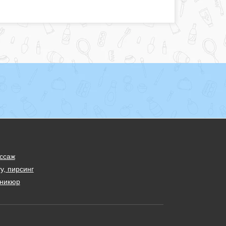
ссаж
у, пирсинг
никюр