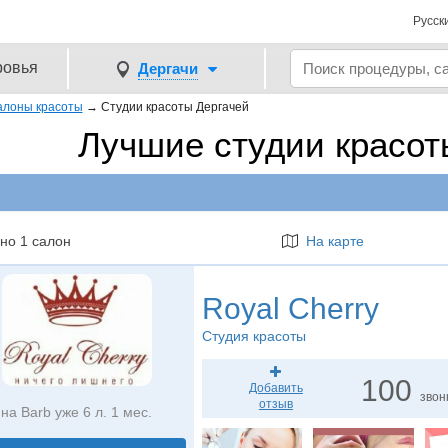
Русск
ровья
Дергачи
алоны красоты
→
Студии красоты Дергачей
Лучшие студии красот
но 1 салон
На карте
Royal Cherry
Студия красоты
100
Добавить
звон
отзыв
на Barb уже 6 л. 1 мес.