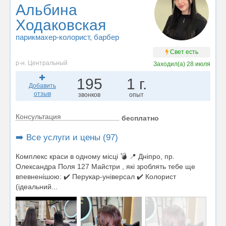
Альбина
Ходаковская
парикмахер-колорист
, барбер
Свет есть
р-н. Центральный
Заходил(а)
28 июля
195
1 г.
Добавить
отзыв
звонков
опыт
Консультация
бесплатно
➡️ Все услуги и цены (97)
Комплекс краси в одному місці 💣 📍 Дніпро, пр.
Олександра Поля 127 Майстри , які зроблять тебе ще
впевненішою: ✔️ Перукар-універсал ✔️ Колорист
(ідеальний...