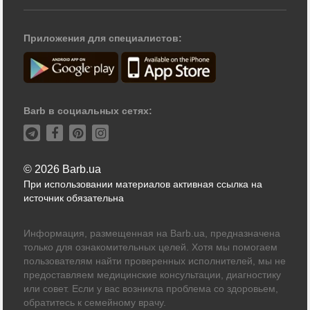
Приложения для специалистов:
Barb в социальных сетях:
© 2026 Barb.ua
При использовании материалов активная ссылка на
источник обязательна
Информация, размещенная на Barb.ua, предназначена
только для ознакомительных целей. Хотя мы помогаем
пользователям найти проверенных исполнителей, мы не
предоставляем медицинские консультации, диагностику
или совет. Если у вас возникла проблема со здоровьем,
обратитесь к семейному врачу.