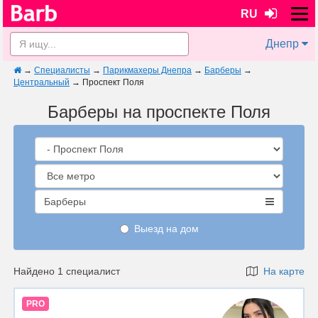
RU
Днепр
→
Специалисты
→
Парикмахеры Днепра
→
Барберы
→
Центральный
→
Проспект Поля
Барберы на проспекте Поля
Барберы
Выезд на дом
Найдено 1 специалист
На карте
PRO