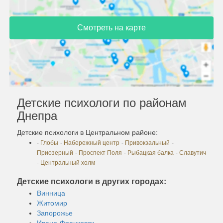
Смотреть на карте
Детские психологи по районам
Днепра
Детские психологи в Центральном районе:
-
Глобы
-
Набережный центр
-
Привокзальный
-
Приозерный
-
Проспект Поля
-
Рыбацкая балка
-
Славутич
-
Центральный холм
Детские психологи в других городах:
Винница
Житомир
Запорожье
Ивано-Франковск